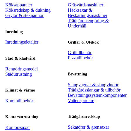
Köksapparater
Gräsvårdsmaskiner
Köksredskap & dukning
Häcksaxar &
Grytor & stekpannor
Beskärningsmaskiner
Trädgårdsrengöring &
Underhåll
Inredning
Inredningsdetaljer
Grillar & Utekök
Grilltillbehör
Pizzatillbehör
Städ & klädvård
Rengöringsmedel
Städutrustning
Bevattning
Slangvagnar & slangvindor
Trädgårdsslangar & tillbehör
Klimat & värme
Bevattningssystemkomponenter
Vattenspridare
Kamintillbehör
Trädgårdsredskap
Kontorsutrustning
Sekatörer & grensaxar
Kontorssaxar