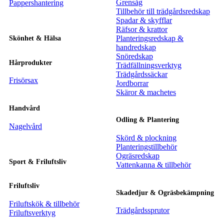
Grensåg
Pappershantering
Tillbehör till trädgårdsredskap
Spadar & skyfflar
Räfsor & krattor
Planteringsredskap &
Skönhet & Hälsa
handredskap
Snöredskap
Hårprodukter
Trädfällningsverktyg
Trädgårdssäckar
Frisörsax
Jordborrar
Skäror & machetes
Handvård
Odling & Plantering
Nagelvård
Skörd & plockning
Planteringstillbehör
Ogräsredskap
Sport & Friluftsliv
Vattenkanna & tillbehör
Friluftsliv
Skadedjur & Ogräsbekämpning
Friluftskök & tillbehör
Trädgårdssprutor
Friluftsverktyg