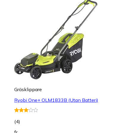
Gräsklippare
Ryobi One+ OLM1833B (Utan Batteri)
(
4
)
fr.