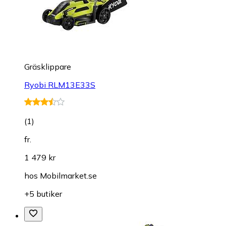
Gräsklippare
Ryobi RLM13E33S
(
1
)
fr.
1 479 kr
hos
Mobilmarket.se
+5 butiker