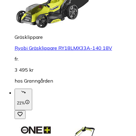
Gräsklippare
Ryobi Gräsklippare RY18LMX33A-140 18V
fr.
3 495 kr
hos
Granngården
21%