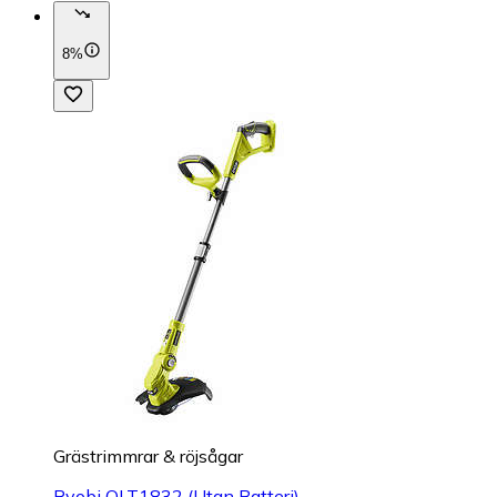
8%
Grästrimmrar & röjsågar
Ryobi OLT1832 (Utan Batteri)