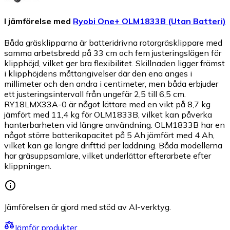
I jämförelse med
Ryobi One+ OLM1833B (Utan Batteri)
Båda gräsklipparna är batteridrivna rotorgräsklippare med
samma arbetsbredd på 33 cm och fem justeringslägen för
klipphöjd, vilket ger bra flexibilitet. Skillnaden ligger främst
i klipphöjdens måttangivelser där den ena anges i
millimeter och den andra i centimeter, men båda erbjuder
ett justeringsintervall från ungefär 2,5 till 6,5 cm.
RY18LMX33A-0 är något lättare med en vikt på 8,7 kg
jämfört med 11,4 kg för OLM1833B, vilket kan påverka
hanterbarheten vid längre användning. OLM1833B har en
något större batterikapacitet på 5 Ah jämfört med 4 Ah,
vilket kan ge längre drifttid per laddning. Båda modellerna
har gräsuppsamlare, vilket underlättar efterarbete efter
klippningen.
Jämförelsen är gjord med stöd av AI-verktyg.
Jämför produkter