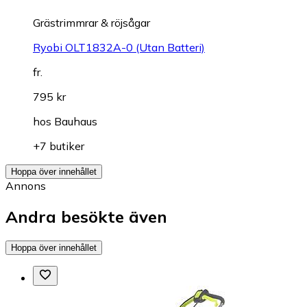
Grästrimmrar & röjsågar
Ryobi OLT1832A-0 (Utan Batteri)
fr.
795 kr
hos
Bauhaus
+7 butiker
Hoppa över innehållet
Annons
Andra besökte även
Hoppa över innehållet