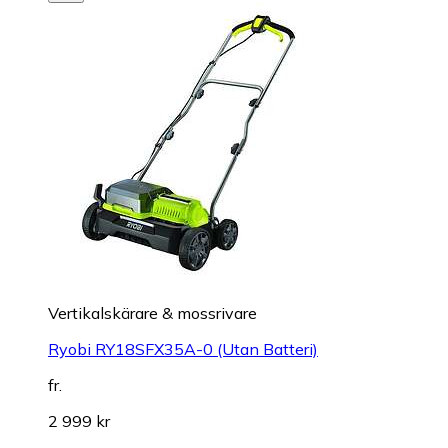
Vertikalskärare & mossrivare
Ryobi RY18SFX35A-0 (Utan Batteri)
fr.
2 999 kr