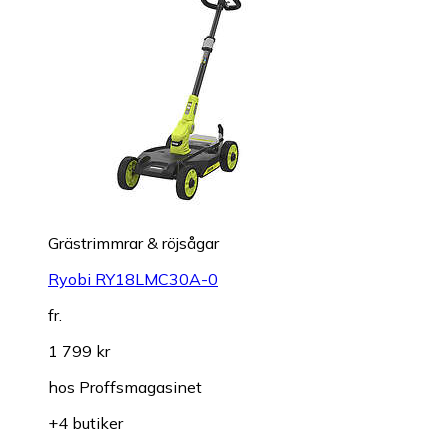
Grästrimmrar & röjsågar
Ryobi RY18LMC30A-0
fr.
1 799 kr
hos
Proffsmagasinet
+4 butiker