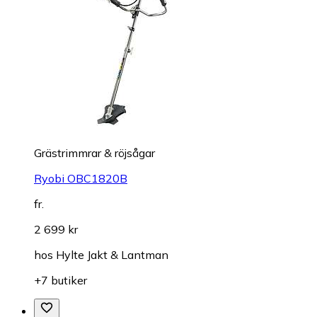
Grästrimmrar & röjsågar
Ryobi OBC1820B
fr.
2 699 kr
hos
Hylte Jakt & Lantman
+7 butiker