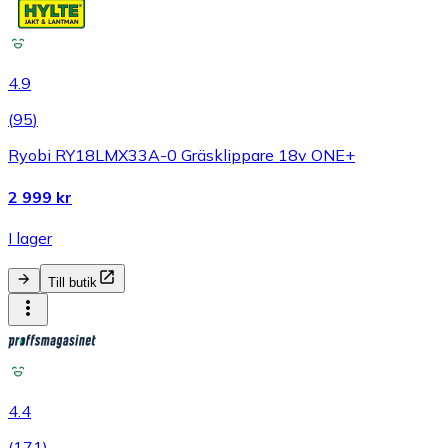
4.9
(
95
)
Ryobi RY18LMX33A-0 Gräsklippare 18v ONE+
2 999 kr
I lager
Till butik
4.4
(
171
)