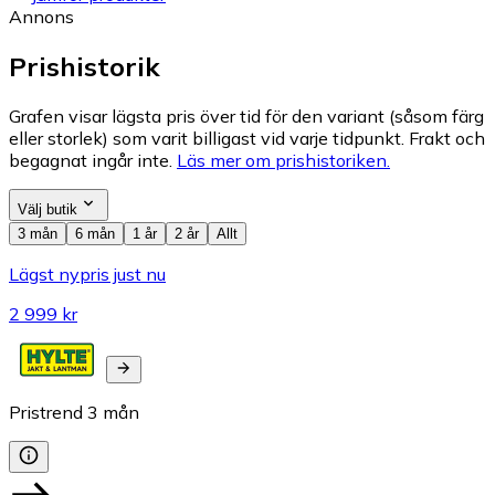
Annons
Prishistorik
Grafen visar lägsta pris över tid för den variant (såsom färg
eller storlek) som varit billigast vid varje tidpunkt. Frakt och
begagnat ingår inte.
Läs mer om prishistoriken.
Välj butik
3 mån
6 mån
1 år
2 år
Allt
Lägst nypris just nu
2 999 kr
Pristrend
3
mån