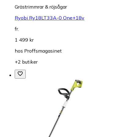
Grästrimmrar & röjsågar
Ryobi Ry18LT33A-0 One+18v
fr.
1 499 kr
hos
Proffsmagasinet
+2 butiker