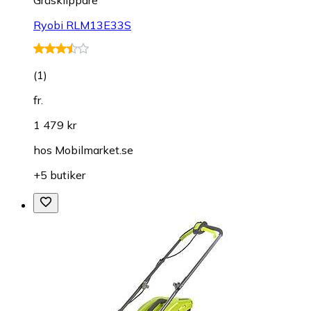
Gräsklippare
Ryobi RLM13E33S
(
1
)
fr.
1 479 kr
hos
Mobilmarket.se
+5 butiker