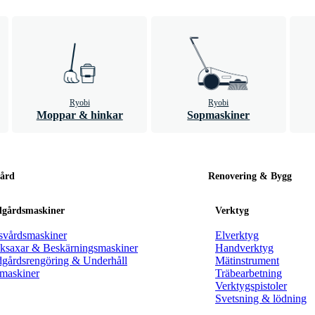
Ryobi
Ryobi
Moppar & hinkar
Sopmaskiner
ård
Renovering & Bygg
dgårdsmaskiner
Verktyg
svårdsmaskiner
Elverktyg
ksaxar & Beskärningsmaskiner
Handverktyg
dgårdsrengöring & Underhåll
Mätinstrument
maskiner
Träbearbetning
Verktygspistoler
Svetsning & lödning