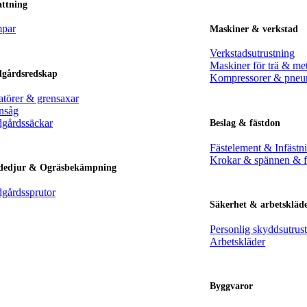
attning
par
Maskiner & verkstad
Verkstadsutrustning
Maskiner för trä & met
dgårdsredskap
Kompressorer & pneu
atörer & grensaxar
nsåg
dgårdssäckar
Beslag & fästdon
Fästelement & Infästn
Krokar & spännen & f
dedjur & Ogräsbekämpning
dgårdssprutor
Säkerhet & arbetskläd
Personlig skyddsutrus
Arbetskläder
Byggvaror