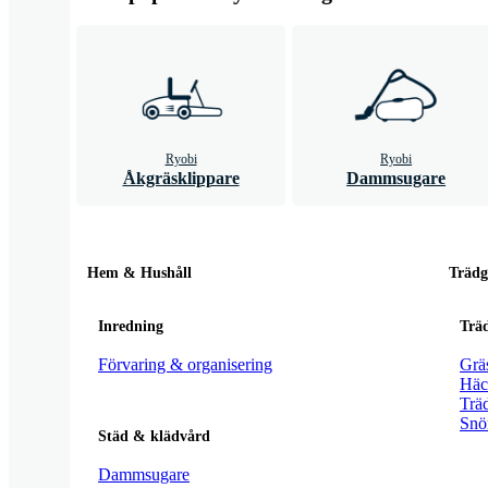
Ryobi
Ryobi
Åkgräsklippare
Dammsugare
Hem & Hushåll
Trädg
Inredning
Trä
Förvaring & organisering
Grä
Häc
Trä
Snö
Städ & klädvård
Dammsugare