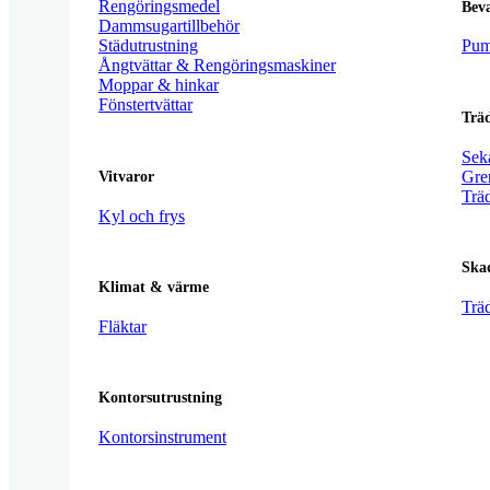
Rengöringsmedel
Bev
Dammsugartillbehör
Städutrustning
Pum
Ångtvättar & Rengöringsmaskiner
Moppar & hinkar
Fönstertvättar
Trä
Sek
Gre
Vitvaror
Trä
Kyl och frys
Ska
Klimat & värme
Trä
Fläktar
Kontorsutrustning
Kontorsinstrument