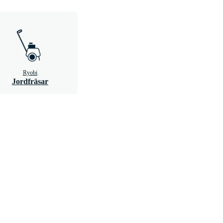
Ryobi
Jordfräsar