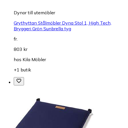
Dynor till utemöbler
Grythyttan Stålmöbler Dyna Stol 1, High Tech,
Bryggeri Grön Sunbrella tyg
fr.
803 kr
hos
Kila Möbler
+1 butik