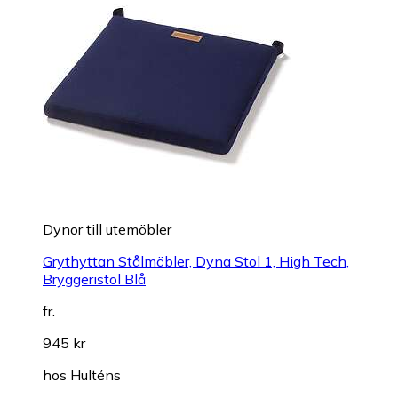
Dynor till utemöbler
Grythyttan Stålmöbler, Dyna Stol 1, High Tech,
Bryggeristol Blå
fr.
945 kr
hos
Hulténs