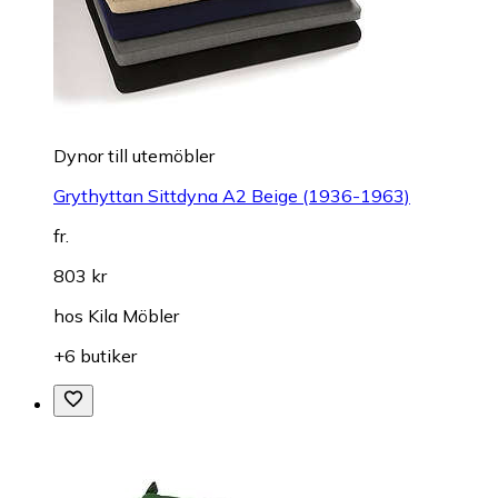
Dynor till utemöbler
Grythyttan Sittdyna A2 Beige (1936-1963)
fr.
803 kr
hos
Kila Möbler
+6 butiker