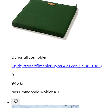
Dynor till utemöbler
Grythyttan Stålmöbler Dyna A2 Grön (1936-1963)
fr.
945 kr
hos
Emmaboda Möbler AB