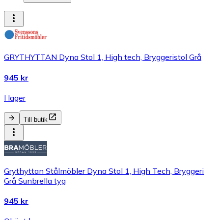
GRYTHYTTAN Dyna Stol 1, High tech, Bryggeristol Grå
945 kr
I lager
Till butik
Grythyttan Stålmöbler Dyna Stol 1, High Tech, Bryggeri
Grå Sunbrella tyg
945 kr