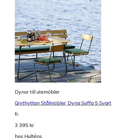
Dynor till utemöbler
Grythyttan Stålmöbler, Dyna Soffa 5 Svart
fr.
3 395 kr
hos
Hulténs