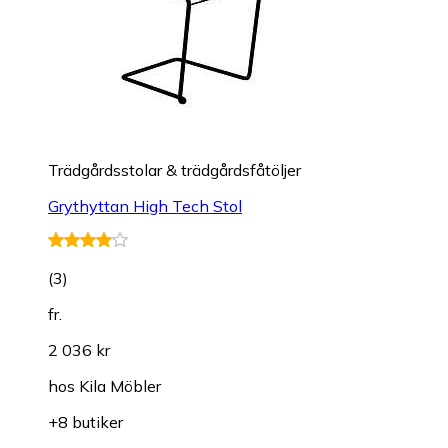
Trädgårdsstolar & trädgårdsfåtöljer
Grythyttan High Tech Stol
(
3
)
fr.
2 036 kr
hos
Kila Möbler
+8 butiker