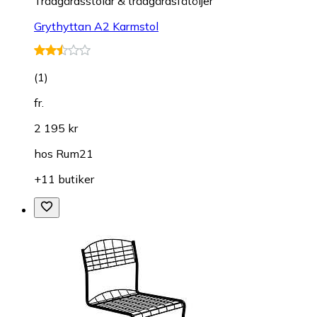
Trädgårdsstolar & trädgårdsfåtöljer
Grythyttan A2 Karmstol
(
1
)
fr.
2 195 kr
hos
Rum21
+11 butiker