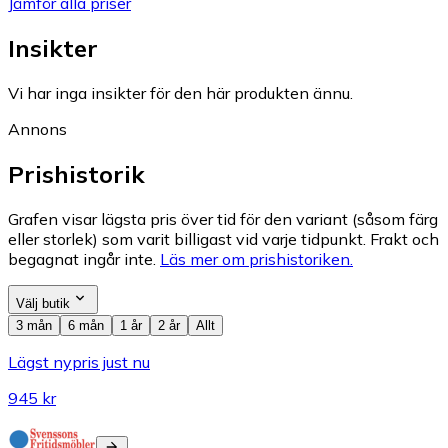
Jämför alla priser
Insikter
Vi har inga insikter för den här produkten ännu.
Annons
Prishistorik
Grafen visar lägsta pris över tid för den variant (såsom färg
eller storlek) som varit billigast vid varje tidpunkt. Frakt och
begagnat ingår inte.
Läs mer om prishistoriken.
Välj butik
3 mån
6 mån
1 år
2 år
Allt
Lägst nypris just nu
945 kr