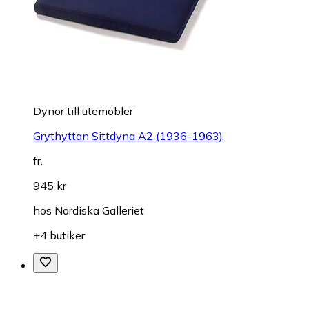
Dynor till utemöbler
Grythyttan Sittdyna A2 (1936-1963)
fr.
945 kr
hos
Nordiska Galleriet
+4 butiker