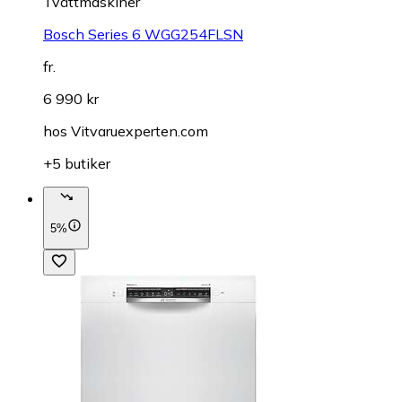
Tvättmaskiner
Bosch Series 6 WGG254FLSN
fr.
6 990 kr
hos
Vitvaruexperten.com
+5 butiker
5%