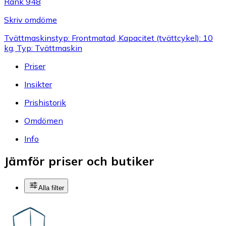
Rank 948
Skriv omdöme
Tvättmaskinstyp: Frontmatad, Kapacitet (tvättcykel): 10
kg, Typ: Tvättmaskin
Priser
Insikter
Prishistorik
Omdömen
Info
Jämför priser och butiker
Alla filter