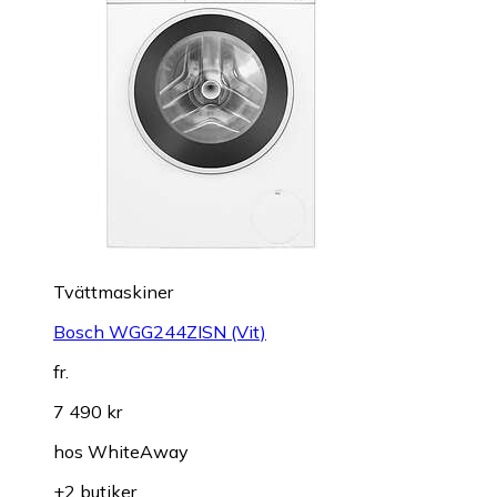
Tvättmaskiner
Bosch WGG244ZISN (Vit)
fr.
7 490 kr
hos
WhiteAway
+2 butiker