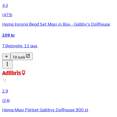
4.3
(
475
)
Hama Ironing Bead Set Maxi in Box - Gabby's Dollhouse
209 kr
Tillgänglig: 13 aug.
Till butik
2.9
(
24
)
Hama Maxi Pärlset Gabbys Dollhouse 900 st