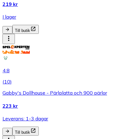
219 kr
I lager
Till butik
4.8
(
10
)
Gabby's Dollhouse - Pärlplatta och 900 pärlor
223 kr
Leverans: 1-3 dagar
Till butik