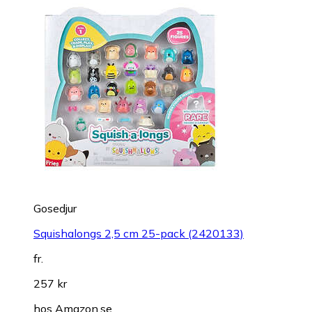
Gosedjur
Squishalongs 2,5 cm 25-pack (2420133)
fr.
257 kr
hos
Amazon.se