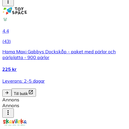
4.4
(
43
)
Hama Maxi Gabbys Dockskåp - paket med pärlor och
pärlplatta - 900 pärlor
225 kr
Leverans: 2-5 dagar
Till butik
Annons
Annons