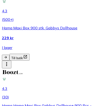
4.3
(
500+
)
Hama Maxi Box 900 stk. Gabbys Dollhouse
229 kr
I lager
Till butik
4.3
(
30
)
Hama Hama Maxi Box Gabbys Dollhouse 900 Pcs -