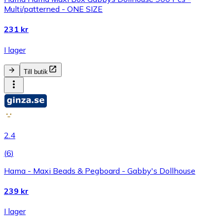
Multi/patterned - ONE SIZE
231 kr
I lager
Till butik
2.4
(
6
)
Hama - Maxi Beads & Pegboard - Gabby's Dollhouse
239 kr
I lager