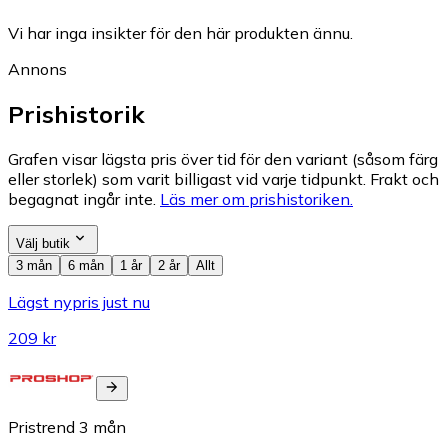
Vi har inga insikter för den här produkten ännu.
Annons
Prishistorik
Grafen visar lägsta pris över tid för den variant (såsom färg
eller storlek) som varit billigast vid varje tidpunkt. Frakt och
begagnat ingår inte.
Läs mer om prishistoriken.
Välj butik
3 mån
6 mån
1 år
2 år
Allt
Lägst nypris just nu
209 kr
Pristrend
3
mån