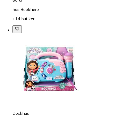
80 kr
hos
Bookhero
+14 butiker
Dockhus