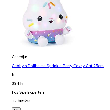
Gosedjur
Gabby's Dollhouse Sprinkle Party Cakey Cat 25cm
fr.
394 kr
hos
Spelexperten
+2 butiker