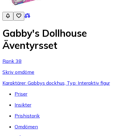
Gabby's Dollhouse
Äventyrsset
Rank 38
Skriv omdöme
Karaktärer: Gabbys dockhus, Typ: Interaktiv figur
Priser
Insikter
Prishistorik
Omdömen