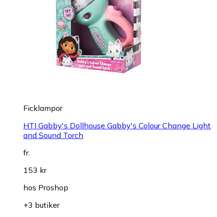
Ficklampor
HTI Gabby's Dollhouse Gabby's Colour Change Light
and Sound Torch
fr.
153 kr
hos
Proshop
+3 butiker