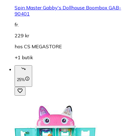
Spin Master Gabby's Dollhouse Boombox GAB-
90401
fr.
229 kr
hos
CS MEGASTORE
+1 butik
25%