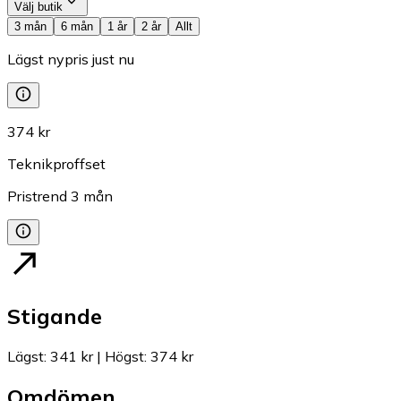
Välj butik
3 mån
6 mån
1 år
2 år
Allt
Lägst nypris just nu
374 kr
Teknikproffset
Pristrend
3
mån
Stigande
Lägst
:
341 kr
|
Högst
:
374 kr
Omdömen