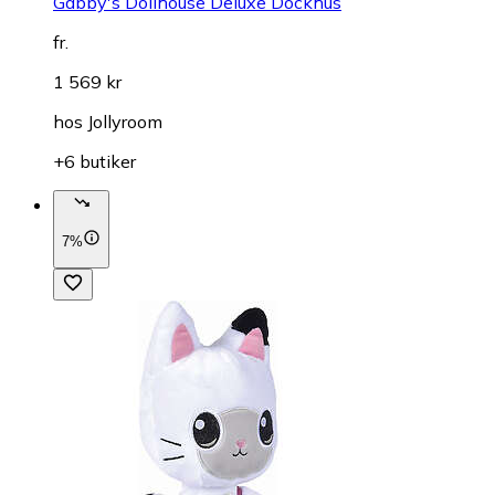
Gabby's Dollhouse Deluxe Dockhus
fr.
1 569 kr
hos
Jollyroom
+6 butiker
7%