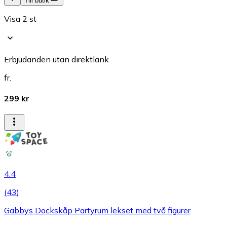
Till butik
Visa 2 st
Erbjudanden utan direktlänk
fr.
299 kr
4.4
(
43
)
Gabbys Dockskåp Partyrum lekset med två figurer