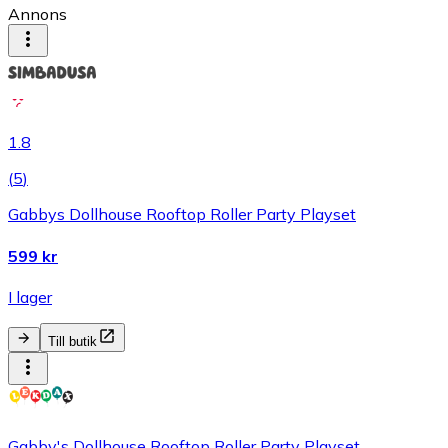
Annons
1.8
(
5
)
Gabbys Dollhouse Rooftop Roller Party Playset
599 kr
I lager
Till butik
Gabby's Dollhouse Rooftop Roller Party Playset