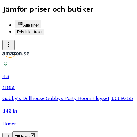
Jämför priser och butiker
Alla filter
Pris inkl. frakt
4.3
(
185
)
Gabby's Dollhouse Gabbys Party Room Playset, 6069755
149 kr
I lager