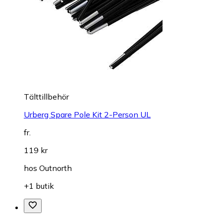
Tälttillbehör
Urberg Spare Pole Kit 2-Person UL
fr.
119 kr
hos
Outnorth
+1 butik