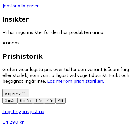
Jämför alla priser
Insikter
Vi har inga insikter för den här produkten ännu.
Annons
Prishistorik
Grafen visar lägsta pris över tid för den variant (såsom färg
eller storlek) som varit billigast vid varje tidpunkt. Frakt och
begagnat ingår inte.
Läs mer om prishistoriken.
Välj butik
3 mån
6 mån
1 år
2 år
Allt
Lägst nypris just nu
14 290 kr