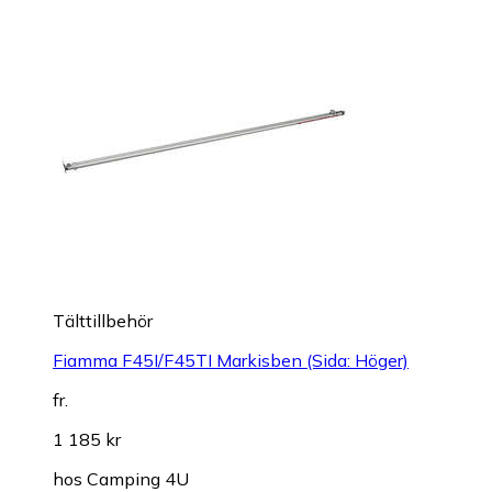
Tälttillbehör
Fiamma F45I/F45TI Markisben (Sida: Höger)
fr.
1 185 kr
hos
Camping 4U