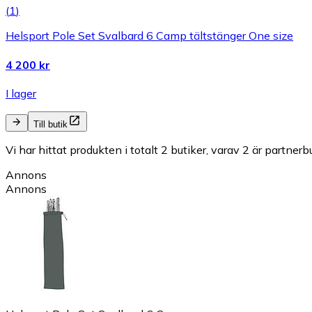
(
1
)
Helsport Pole Set Svalbard 6 Camp tältstänger One size
4 200 kr
I lager
Till butik
Vi har hittat produkten i totalt 2 butiker, varav 2 är partnerbu
Annons
Annons