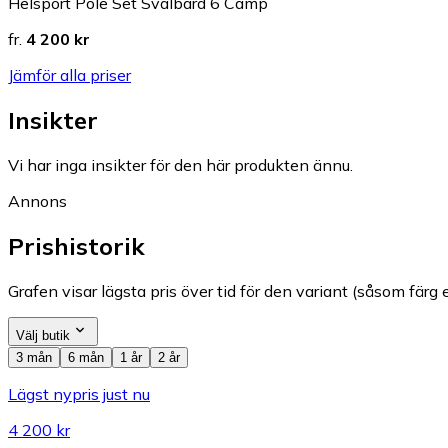
Helsport Pole Set Svalbard 6 Camp
fr.
4 200 kr
Jämför alla priser
Insikter
Vi har inga insikter för den här produkten ännu.
Annons
Prishistorik
Grafen visar lägsta pris över tid för den variant (såsom färg e
Välj butik
3 mån
6 mån
1 år
2 år
Lägst nypris just nu
4 200 kr