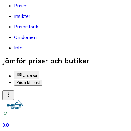
Priser
Insikter
Prishistorik
Omdömen
Info
Jämför priser och butiker
Alla filter
Pris inkl. frakt
3.8