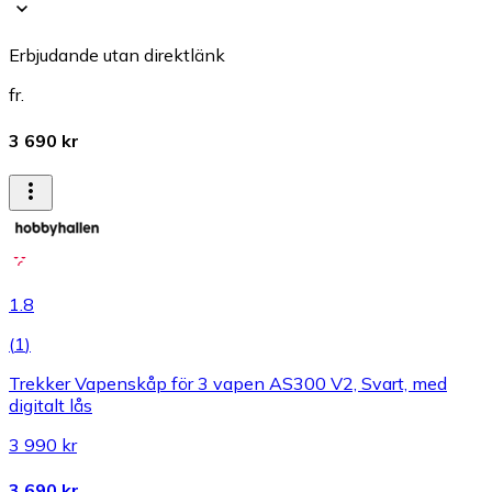
Erbjudande utan direktlänk
fr.
3 690 kr
1.8
(
1
)
Trekker Vapenskåp för 3 vapen AS300 V2, Svart, med
digitalt lås
3 990 kr
3 690 kr