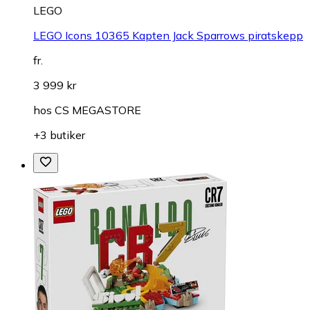
LEGO
LEGO Icons 10365 Kapten Jack Sparrows piratskepp
fr.
3 999 kr
hos
CS MEGASTORE
+3 butiker