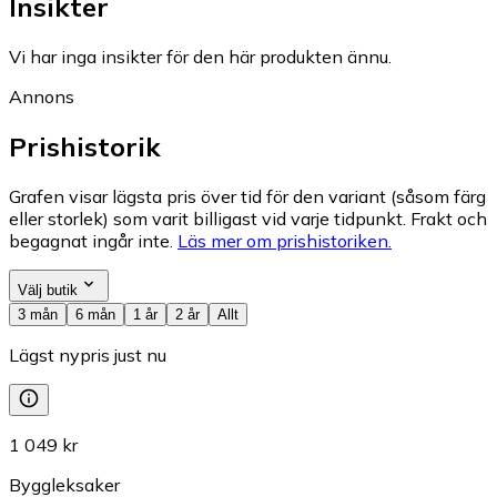
Insikter
Vi har inga insikter för den här produkten ännu.
Annons
Prishistorik
Grafen visar lägsta pris över tid för den variant (såsom färg
eller storlek) som varit billigast vid varje tidpunkt. Frakt och
begagnat ingår inte.
Läs mer om prishistoriken.
Välj butik
3 mån
6 mån
1 år
2 år
Allt
Lägst nypris just nu
1 049 kr
Byggleksaker