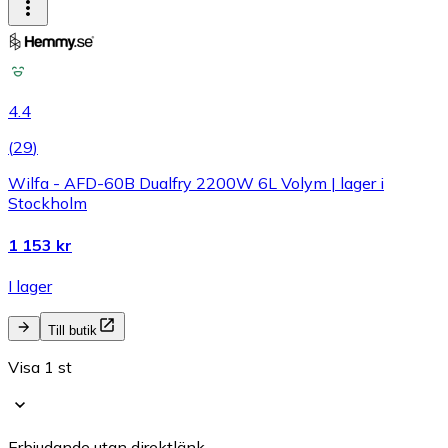
4.4
(
29
)
Wilfa - AFD-60B Dualfry 2200W 6L Volym | lager i
Stockholm
1 153 kr
I lager
Till butik
Visa 1 st
Erbjudande utan direktlänk