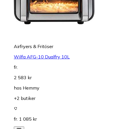
Airfryers & Fritöser
Wilfa AFG-10 Dualfry 10L
fr.
2 583 kr
hos
Hemmy
+2 butiker
fr. 1 085 kr