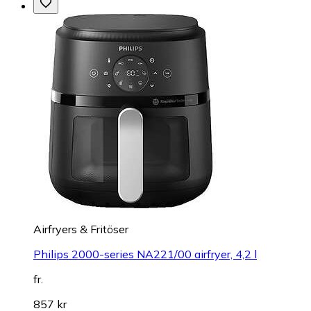
Airfryers & Fritöser
Philips 2000-series NA221/00 airfryer, 4,2 l
fr.
857 kr