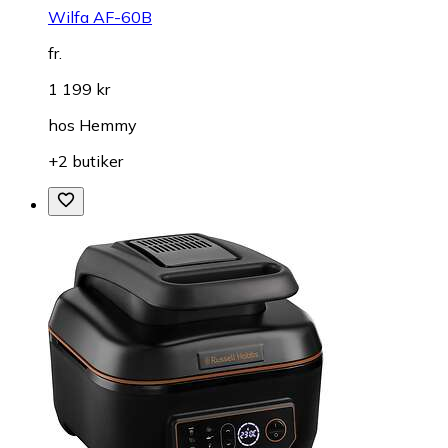
Wilfa AF-60B
fr.
1 199 kr
hos
Hemmy
+2 butiker