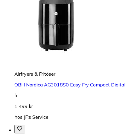
Airfryers & Fritöser
OBH Nordica AG3018S0 Easy Fry Compact Digital
fr.
1 499 kr
hos
JF:s Service