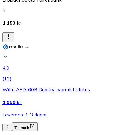
fr.
1 153 kr
4.0
(
13
)
Wilfa AFD-60B Dualfry -varmluftsfritös
1 959 kr
Leverans: 1-3 dagar
Till butik