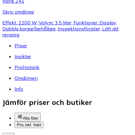
Rank 241
Skriv omdöme
Effekt: 2200 W, Volym: 3.5 liter, Funktioner: Display,
Dubbla korgar/behållare, Inspektionsfönster, Lätt att
rengöra
Priser
Insikter
Prishistorik
Omdömen
Info
Jämför priser och butiker
Alla filter
Pris inkl. frakt