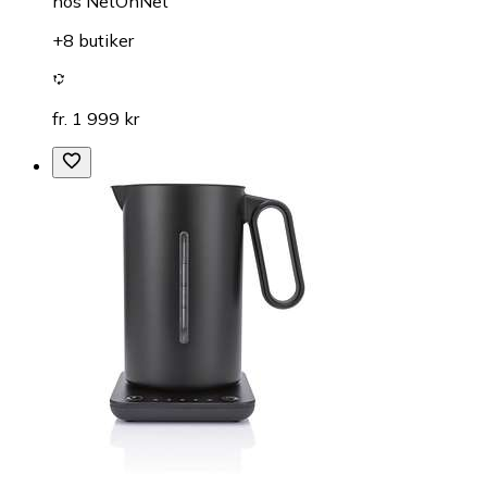
hos
NetOnNet
+8 butiker
fr. 1 999 kr