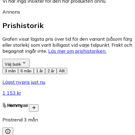
Vi har inga insikter för den här produkten ännu.
Annons
Prishistorik
Grafen visar lägsta pris över tid för den variant (såsom färg
eller storlek) som varit billigast vid varje tidpunkt. Frakt och
begagnat ingår inte.
Läs mer om prishistoriken.
Välj butik
3 mån
6 mån
1 år
2 år
Allt
Lägst nypris just nu
1 153 kr
Pristrend
3
mån