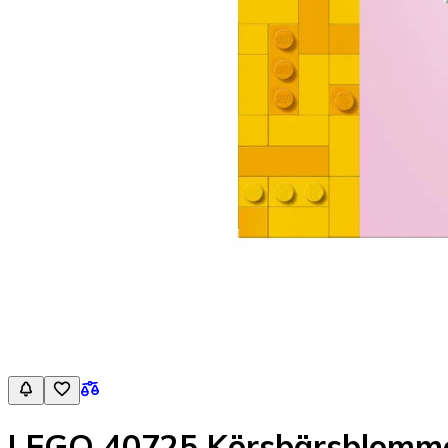
LEGO 40725 Körsbärsblomm