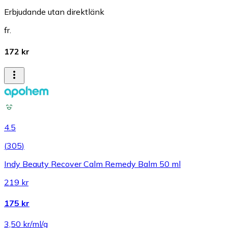
Erbjudande utan direktlänk
fr.
172 kr
4.5
(
305
)
Indy Beauty Recover Calm Remedy Balm 50 ml
219 kr
175 kr
3,50 kr/ml/g