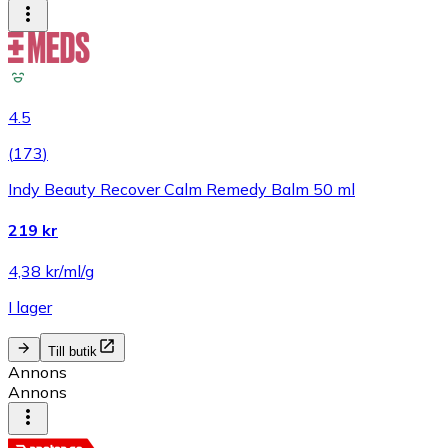
4.5
(
173
)
Indy Beauty Recover Calm Remedy Balm 50 ml
219 kr
4,38 kr/ml/g
I lager
Till butik
Annons
Annons