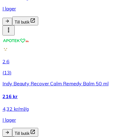
I lager
Till butik
2.6
(
13
)
Indy Beauty Recover Calm Remedy Balm 50 ml
216 kr
4,32 kr/ml/g
I lager
Till butik