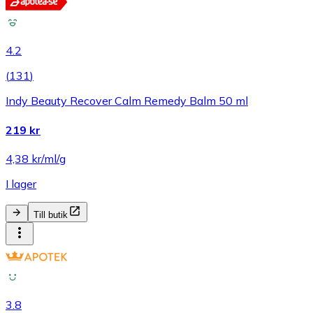
4.2
(
131
)
Indy Beauty Recover Calm Remedy Balm 50 ml
219 kr
4,38 kr/ml/g
I lager
Till butik
3.8