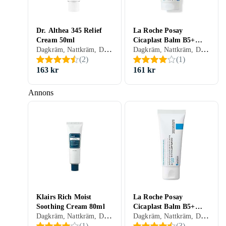
Dr. Althea 345 Relief
La Roche Posay
Cream 50ml
Cicaplast Balm B5+
Dagkräm, Nattkräm, Dam, Herr, Anti-blemish, Avslappnande, Uppfriskande/Kylande, Återfuktande, Antioxidant, Regenererande, Balanserande, Närande, Lugnande, Torr, Känslig, Mogen
Dagkräm, Nattkräm, Dam, Herr, Mjukgörande, Uppfriskande/Kylande, Återfuktande, Motverkar rynkor, Regenererande, Närande, Lugnande, Normal, Blandad, Torr, Alla, Känslig, Mogen
100ml
(
2
)
(
1
)
163 kr
161 kr
Annons
Klairs Rich Moist
La Roche Posay
Soothing Cream 80ml
Cicaplast Balm B5+
Dagkräm, Nattkräm, Dam, Herr, Avslappnande, Mjukgörande, Uppfriskande/Kylande, Återfuktande, Antioxidant, Regenererande, Närande, Lugnande, Normal, Torr, Känslig
Dagkräm, Nattkräm, Dam, Herr, Mjukgörande, Uppfriskande/Kylande, Återfuktande, Regenererande, Närande, Lugnande, Normal, Blandad, Torr, Känslig
40ml
(
1
)
(
3
)