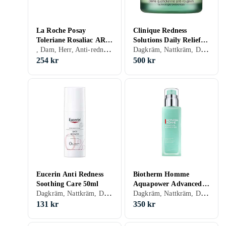
La Roche Posay
Clinique Redness
Toleriane Rosaliac AR
Solutions Daily Relief
, Dam, Herr, Anti-redness, Uppfriskande/Kylande, Återfuktande, Lugnande, Torr
Dagkräm, Nattkräm, Dam, Herr, Anti-redness, Uppfriskande/Kylande, Återfuktande, Oljefri, Lugnande, Normal, Torr, Alla, Känslig
Concentrate 40ml
Cream 50ml
254 kr
500 kr
Eucerin Anti Redness
Biotherm Homme
Soothing Care 50ml
Aquapower Advanced
Dagkräm, Nattkräm, Dam, Herr, Anti-redness, Uppfriskande/Kylande, Återfuktande, Lugnande, Torr, Känslig
Dagkräm, Nattkräm, Dagkräm med SPF, Herr, Anti-blemish, Uppfriskande/Kylande, Återfuktande, Antioxidant, Regenererande, Närande, Oljefri, Lugnande, Normal, Blandad, Torr, Alla, Känslig
Gel 75ml
131 kr
350 kr