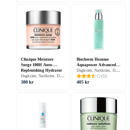
Clinique Moisture
Biotherm Homme
Surge 100H Auto-
Aquapower Advanced
Dagkräm, Nattkräm, Dam, Herr, Anti-blemish, Uppfriskande/Kylande, Återfuktande, Antioxidant, Regenererande, Närande, Oljefri, Normal, Blandad, Torr, Alla, Känslig, Mogen
Replenishing Hydrator
Gel 100ml
Dagkräm, Nattkräm, Dam, Uppfriskande/Kylande, Återfuktande, Lyster, Antioxidant, Närande, Oljefri, Lugnande, Normal, Blandad, Torr, Fet, Alla, Känslig
(
1
)
75ml
380 kr
405 kr