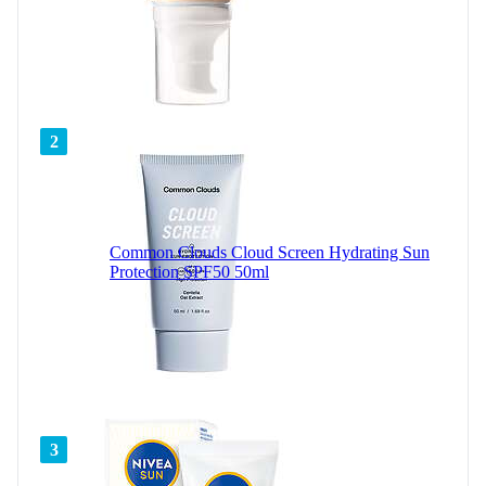
2
Common Clouds Cloud Screen Hydrating Sun
Protection SPF50 50ml
3