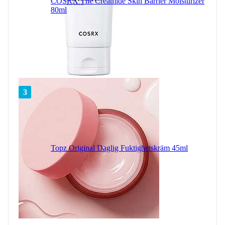
COSRX The Creamide Skin Barrier Moisturizer
80ml
3
Topz Original Daglig Fuktighetskräm 45ml