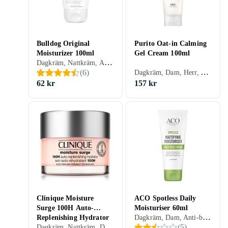
Bulldog Original
Purito Oat-in Calming
Moisturizer 100ml
Gel Cream 100ml
Dagkräm, Nattkräm, Anti age, Dam, Herr, Mjukgörande, Rengörande, Uppfriskande/Kylande, Återfuktande, Antioxidant, Normal, Blandad, Torr, Alla, Känslig, Mogen
Dagkräm, Dam, Herr, Anti-redness, Uppfriskande/Kylande, Återfuktande, Balanserande, Närande, Lugnande, Normal, Blandad, Torr, Alla, Känslig
(
6
)
62 kr
157 kr
Clinique Moisture
ACO Spotless Daily
Surge 100H Auto-
Moisturiser 60ml
Dagkräm, Dam, Anti-blemish, Uppfriskande/Kylande, Återfuktande, Matt, Oljefri, Normal, Torr, Fet
Replenishing Hydrator
Dagkräm, Nattkräm, Dam, Uppfriskande/Kylande, Återfuktande, Lyster, Antioxidant, Regenererande, Närande, Oljefri, Lugnande, Normal, Blandad, Torr, Fet, Alla, Känslig
(
5
)
50ml