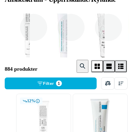
Dagkräm
Nattkräm
Dagkräm med SPF
884 produkter
Filter
1
12%