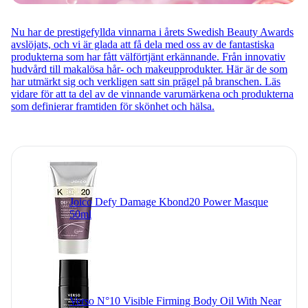
Nu har de prestigefyllda vinnarna i årets Swedish Beauty Awards
avslöjats, och vi är glada att få dela med oss av de fantastiska
produkterna som har fått välförtjänt erkännande. Från innovativ
hudvård till makalösa hår- och makeupprodukter. Här är de som
har utmärkt sig och verkligen satt sin prägel på branschen. Läs
vidare för att ta del av de vinnande varumärkena och produkterna
som definierar framtiden för skönhet och hälsa.
Joico Defy Damage Kbond20 Power Masque
50ml
Verso N°10 Visible Firming Body Oil With Near