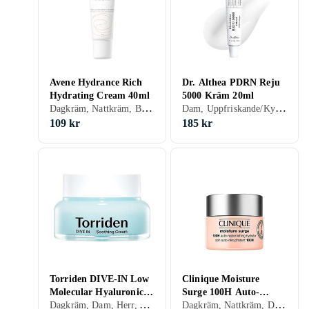
Avene Hydrance Rich
Dr. Althea PDRN Reju
Hydrating Cream 40ml
5000 Kräm 20ml
Dagkräm, Nattkräm, BB-cream, Dagkräm med SPF, Dam, Rengörande, Uppfriskande/Kylande, Återfuktande, Lyster, Närande, Torr, Alla, Känslig
Dam, Uppfriskande/Kylande, Återfuktande, Motverkar rynkor, Uppstramande, Regenererande, Lugnande, Mogen
109 kr
185 kr
Torriden DIVE-IN Low
Clinique Moisture
Molecular Hyaluronic
Surge 100H Auto-
Dagkräm, Dam, Herr, Anti-redness, Avslappnande, Uppfriskande/Kylande, Återfuktande, Närande, Oljefri, Lugnande, Normal, Blandad, Torr, Fet, Alla, Känslig
Dagkräm, Nattkräm, Dam, Rengörande, Uppfriskande/Kylande, Återfuktande, Lyster, Antioxidant, Närande, Oljefri, Lugnande, Normal, Blandad, Torr, Fet, Alla, Känslig
Acid Soothing Cream
Replenishing Hydrator