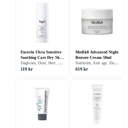
Eucerin Ultra Sensitive
Medik8 Advanced Night
Soothing Care Dry Skin
Restore Cream 50ml
Dagkräm, Dam, Herr, Uppfriskande/Kylande, Återfuktande, Lugnande, Torr, Känslig
Nattkräm, Anti age, Dam, Rengörande, Uppfriskande/Kylande, Återfuktande, Antioxidant, Uppstramande, Regenererande, Balanserande, Närande, Lugnande, Normal, Alla, Känslig, Mogen
50ml
119 kr
619 kr