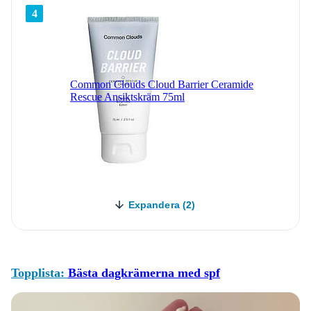
4
Common Clouds Cloud Barrier Ceramide
Rescue Ansiktskräm 75ml
Expandera (2)
Topplista:
Bästa dagkrämerna med spf