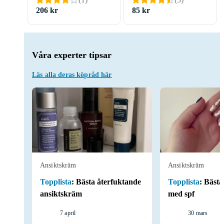
206 kr
85 kr
Våra experter tipsar
Läs alla deras köpråd här
Ansiktskräm
Ansiktskräm
Topplista
:
Bästa återfuktande
Topplista
:
Bästa
ansiktskräm
med spf
7 april
30 mars