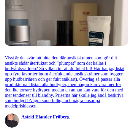
Visst är det svårt att hitta den där ansiktskrämen som gör ditt
ansikte sådär återfuktat och "plumpat" som det kallas i
hudvårdsvärlden? Så vilken tur att du hittat hit! Här har jag listat
upp fyra favoriter inom återfuktande ansiktskrämer som bygger
upp hudbarriären och ger fukt (såklart). Överlag så passar alla
produkterna i listan alla hudtyper, men någon kan vara mer för
den lite torrare hydtypen medan en annan kan vara för den med
mer tendenser till blandhy. Priserna här skulle jag ändå beskriva
som budget! Några superbilliga och några nosar på
medelprisklassen.
Astrid Elander Fröberg