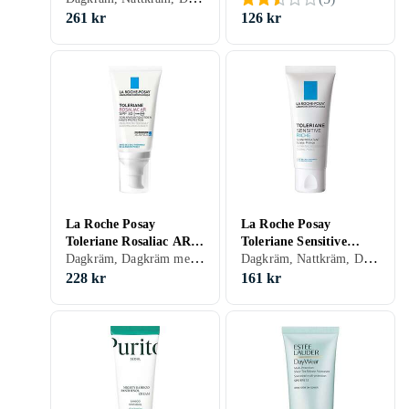
261 kr
126 kr
La Roche Posay
La Roche Posay
Toleriane Rosaliac AR
Toleriane Sensitive
Dagkräm, Dagkräm med SPF, Dam, Herr, Anti-redness, Anti-blemish, Avslappnande, Uppfriskande/Kylande, Återfuktande, Regenererande, Balanserande, Närande, Lugnande, Torr, Känslig
Dagkräm, Nattkräm, Dam, Herr, Anti-redness, Avslappnande, Mjukgörande, Uppfriskande/Kylande, Återfuktande, Regenererande, Balanserande, Närande, Lugnande, Torr, Känslig
SPF30 50ml
Riche Protective
Soothing Moisturizer
228 kr
161 kr
40ml