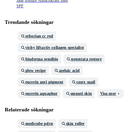
Jane Iredale Ansiktskräm med
SPF
Trendande sökningar
erborian cc red
vichy liftactiv collagen specialist
bioderma sensibio
neostrata restore
glow recipe
azelaic acid
eucerin anti pigment
cosrx snail
eucerin aquaphor
smuuti skin
Visa mer
Relaterade sökningar
medicube pdrn
skin roller