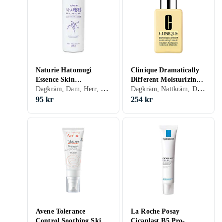
Naturie Hatomugi
Clinique Dramatically
Essence Skin
Different Moisturizing
Dagkräm, Dam, Herr, Mjukgörande, Uppfriskande/Kylande, Återfuktande, Balanserande, Lugnande, Normal, Blandad, Torr, Alla, Känslig
Dagkräm, Nattkräm, Dagkräm med SPF, Anti age, Dam, Herr, Mjukgörande, Rengörande, Uppfriskande/Kylande, Återfuktande, Motverkar rynkor, Balanserande, Närande, Lugnande, Normal, Blandad, Torr, Fet, Alla, Känslig, Mogen
Conditioner 500ml
Lotion+ 125ml
95 kr
254 kr
Avene Tolerance
La Roche Posay
Control Soothing Skin
Cicaplast B5 Pro-