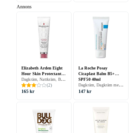
Annons
Elizabeth Arden Eight
La Roche Posay
Hour Skin Protectant
Cicaplast Balm B5+
Dagkräm, Nattkräm, BB-cream, CC-cream, Dagkräm med SPF, Dam, Mjukgörande, Uppfriskande/Kylande, Återfuktande, Lyster, Motverkar rynkor, Regenererande, Närande, Lugnande, Normal, Torr, Alla, Känslig, Mogen
Cream 50ml
SPF50 40ml
Dagkräm, Dagkräm med SPF, Dam, Herr, Anti-redness, Avslappnande, Uppfriskande/Kylande, Återfuktande, Regenererande, Närande, Lugnande, Torr, Alla, Känslig
(
2
)
165 kr
147 kr