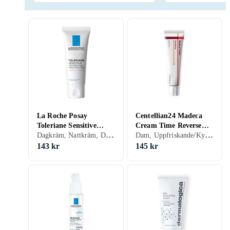
La Roche Posay
Centellian24 Madeca
Toleriane Sensitive
Cream Time Reverse
Dagkräm, Nattkräm, Dam, Herr, Avslappnande, Mjukgörande, Uppfriskande/Kylande, Återfuktande, Regenererande, Lugnande, Torr, Känslig
Dam, Uppfriskande/Kylande, Återfuktande, Uppstramande, Regenererande, Lugnande, Mogen
Creme 40ml
Fuktkräm 50ml
143 kr
145 kr