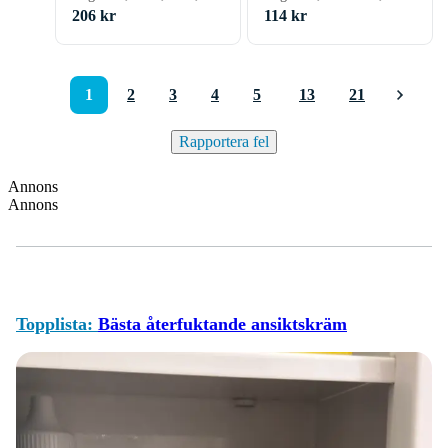
100ml
15ml
206 kr
114 kr
1
2
3
4
5
13
21
Rapportera fel
Annons
Annons
Topplista:
Bästa återfuktande ansiktskräm