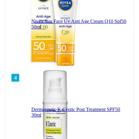
Nivea Sun Face Uv Anti Age Cream Q10 Spf50
50ml
4
Dermaceutic K Ceutic Post Treatment SPF50
30ml