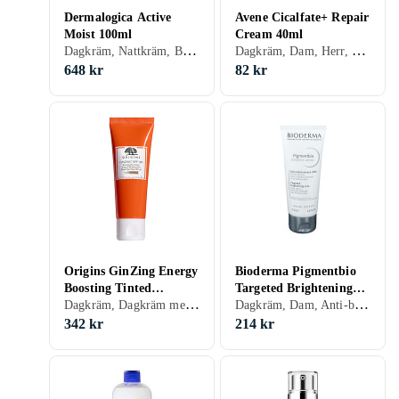
Dermalogica Active
Avene Cicalfate+ Repair
Moist 100ml
Cream 40ml
Dagkräm, Nattkräm, BB-cream, CC-cream, Dam, Mjukgörande, Rengörande, Uppfriskande/Kylande, Återfuktande, Balanserande, Närande, Oljefri, Normal, Blandad, Torr, Fet, Alla
Dagkräm, Dam, Herr, Rengörande, Uppfriskande/Kylande, Återfuktande, Regenererande, Närande, Normal, Torr, Alla, Känslig
648 kr
82 kr
Origins GinZing Energy
Bioderma Pigmentbio
Boosting Tinted
Targeted Brightening
Dagkräm, Dagkräm med SPF, Dam, Mjukgörande, Uppfriskande/Kylande, Återfuktande, Bronzing, Lyster, Normal, Blandad, Torr, Fet, Alla
Dagkräm, Dam, Anti-blemish, Uppfriskande/Kylande, Återfuktande, Lyster, Upplysande, Alla, Känslig
Moisturizer SPF40 50ml
Care 75ml
342 kr
214 kr