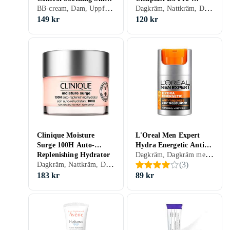
BB-cream, Dam, Uppfriskande/Kylande, Återfuktande, Regenererande, Närande, Lugnande, Torr, Känslig
Dagkräm, Nattkräm, Dam, Herr, Anti-redness, Avslappnande, Mjukgörande, Uppfriskande/Kylande, Återfuktande, Regenererande, Balanserande, Närande, Lugnande, Torr, Alla
Recovery Dry Skin
Recovery Gel 40ml
Cream 40ml
149 kr
120 kr
Clinique Moisture
L'Oreal Men Expert
Surge 100H Auto-
Hydra Energetic Anti-
Dagkräm, Dagkräm med SPF, Dam, Herr, Anti-redness, Uppfriskande/Kylande, Återfuktande, Antioxidant, Normal, Blandad, Torr, Alla, Mogen
Replenishing Hydrator
Stress Moisturizing
Dagkräm, Nattkräm, Dam, Rengörande, Uppfriskande/Kylande, Återfuktande, Lyster, Antioxidant, Närande, Oljefri, Lugnande, Normal, Blandad, Torr, Fet, Alla, Känslig
(
3
)
30ml
Lotion 50ml
183 kr
89 kr