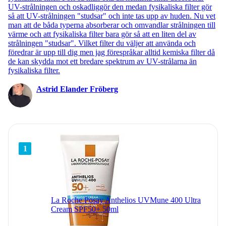
UV-strålningen och oskadliggör den medan fysikaliska filter gör
så att UV-strålningen "studsar" och inte tas upp av huden. Nu vet
man att de båda typerna absorberar och omvandlar strålningen till
värme och att fysikaliska filter bara gör så att en liten del av
strålningen "studsar". Vilket filter du väljer att använda och
föredrar är upp till dig men jag förespråkar alltid kemiska filter då
de kan skydda mot ett bredare spektrum av UV-strålarna än
fysikaliska filter.
Astrid Elander Fröberg
1
La Roche Posay Anthelios UVMune 400 Ultra
Cream SPF50+ 50ml