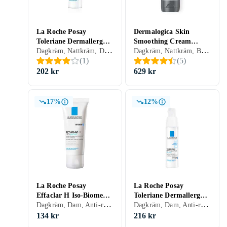
La Roche Posay
Dermalogica Skin
Toleriane Dermallergo
Smoothing Cream
Dagkräm, Nattkräm, Dam, Herr, Anti-redness, Anti-blemish, Avslappnande, Uppfriskande/Kylande, Återfuktande, Antioxidant, Regenererande, Närande, Oljefri, Lugnande, Torr, Känslig
Dagkräm, Nattkräm, BB-cream, CC-cream, Dam, Mjukgörande, Rengörande, Uppfriskande/Kylande, Återfuktande, Lyster, Motverkar rynkor, Antioxidant, Uppstramande, Balanserande, Närande, Lugnande, Halskräm, Normal, Blandad, Torr, Alla, Mogen
Cream 40ml
100ml
(
1
)
(
5
)
202 kr
629 kr
17%
12%
La Roche Posay
La Roche Posay
Effaclar H Iso-Biome
Toleriane Dermallergo
Dagkräm, Dam, Anti-redness, Anti-blemish, Rengörande, Uppfriskande/Kylande, Återfuktande, Regenererande, Balanserande, Lugnande, Torr, Fet, Känslig
Dagkräm, Dam, Anti-redness, Uppfriskande/Kylande, Återfuktande, Regenererande, Lugnande, Känslig, Mogen
Moisturizer 40ml
Fluid 40ml
134 kr
216 kr