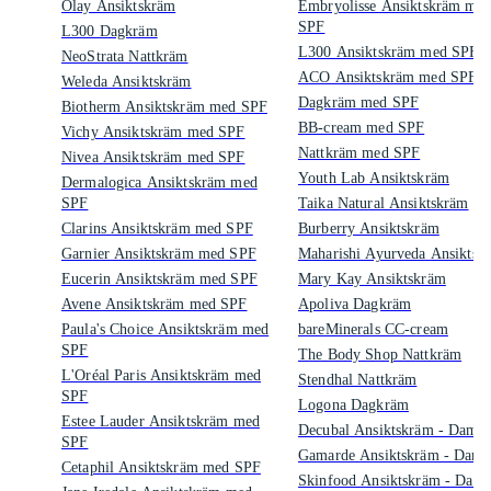
Olay Ansiktskräm
Embryolisse Ansiktskräm me
SPF
L300 Dagkräm
L300 Ansiktskräm med SPF
NeoStrata Nattkräm
ACO Ansiktskräm med SPF
Weleda Ansiktskräm
Dagkräm med SPF
Biotherm Ansiktskräm med SPF
BB-cream med SPF
Vichy Ansiktskräm med SPF
Nattkräm med SPF
Nivea Ansiktskräm med SPF
Youth Lab Ansiktskräm
Dermalogica Ansiktskräm med
SPF
Taika Natural Ansiktskräm
Clarins Ansiktskräm med SPF
Burberry Ansiktskräm
Garnier Ansiktskräm med SPF
Maharishi Ayurveda Ansiktsk
Eucerin Ansiktskräm med SPF
Mary Kay Ansiktskräm
Avene Ansiktskräm med SPF
Apoliva Dagkräm
Paula's Choice Ansiktskräm med
bareMinerals CC-cream
SPF
The Body Shop Nattkräm
L'Oréal Paris Ansiktskräm med
Stendhal Nattkräm
SPF
Logona Dagkräm
Estee Lauder Ansiktskräm med
Decubal Ansiktskräm - Dam
SPF
Gamarde Ansiktskräm - Dam
Cetaphil Ansiktskräm med SPF
Skinfood Ansiktskräm - Dam