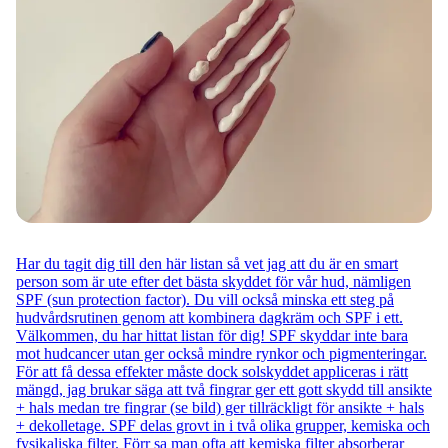
Har du tagit dig till den här listan så vet jag att du är en smart
person som är ute efter det bästa skyddet för vår hud, nämligen
SPF (sun protection factor). Du vill också minska ett steg på
hudvårdsrutinen genom att kombinera dagkräm och SPF i ett.
Välkommen, du har hittat listan för dig! SPF skyddar inte bara
mot hudcancer utan ger också mindre rynkor och pigmenteringar.
För att få dessa effekter måste dock solskyddet appliceras i rätt
mängd, jag brukar säga att två fingrar ger ett gott skydd till ansikte
+ hals medan tre fingrar (se bild) ger tillräckligt för ansikte + hals
+ dekolletage. SPF delas grovt in i två olika grupper, kemiska och
fysikaliska filter. Förr sa man ofta att kemiska filter absorberar