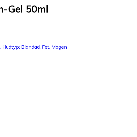
am-Gel 50ml
, Hudtyp: Blandad, Fet, Mogen