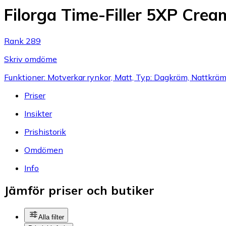
Filorga Time-Filler 5XP Cre
Rank 289
Skriv omdöme
Funktioner: Motverkar rynkor, Matt, Typ: Dagkräm, Nattkräm
Priser
Insikter
Prishistorik
Omdömen
Info
Jämför priser och butiker
Alla filter