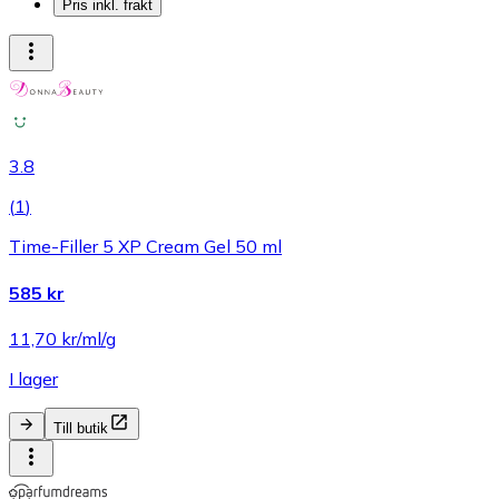
Pris inkl. frakt
3.8
(
1
)
Time-Filler 5 XP Cream Gel 50 ml
585 kr
11,70 kr/ml/g
I lager
Till butik