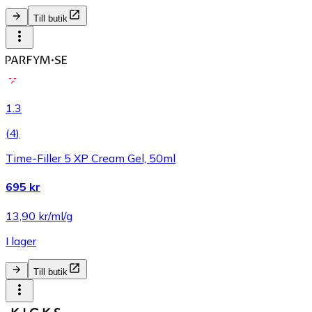
Till butik
1.3
(
4
)
Time-Filler 5 XP Cream Gel, 50ml
695 kr
13,90 kr/ml/g
I lager
Till butik