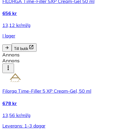
FILORGA Time-Filler 5XP Cream-Gel 50 ml
656 kr
13,12 kr/ml/g
I lager
Till butik
Annons
Annons
Filorga Time-Filler 5 XP Cream-Gel, 50 ml
678 kr
13,56 kr/ml/g
Leverans: 1-3 dagar