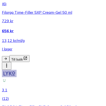
(
6
)
Filorga Time-Filler 5XP Cream-Gel 50 ml
729 kr
656 kr
13,12 kr/ml/g
I lager
Till butik
3.1
(
12
)