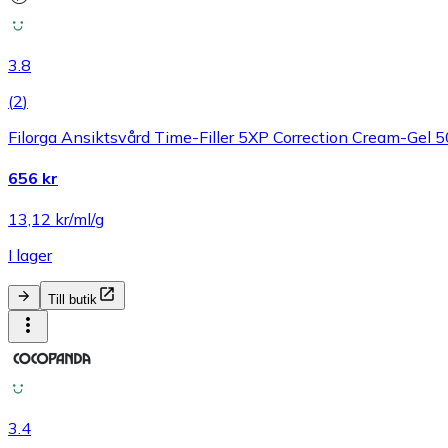
3.8
(
2
)
Filorga Ansiktsvård Time-Filler 5XP Correction Cream-Gel 5
656 kr
13,12 kr/ml/g
I lager
Till butik
3.4