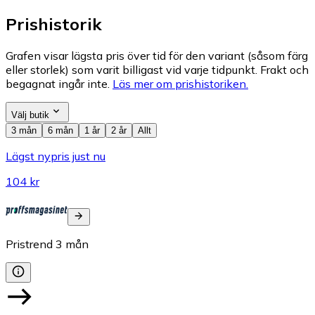
Prishistorik
Grafen visar lägsta pris över tid för den variant (såsom färg
eller storlek) som varit billigast vid varje tidpunkt. Frakt och
begagnat ingår inte.
Läs mer om prishistoriken.
Välj butik
3 mån
6 mån
1 år
2 år
Allt
Lägst nypris just nu
104 kr
Pristrend
3
mån