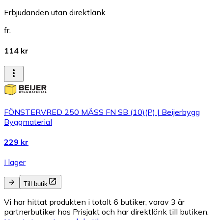
Erbjudanden utan direktlänk
fr.
114 kr
FÖNSTERVRED 250 MÄSS FN SB (10)(P) | Beijerbygg
Byggmaterial
229 kr
I lager
Till butik
Vi har hittat produkten i totalt 6 butiker, varav 3 är
partnerbutiker hos Prisjakt och har direktlänk till butiken.