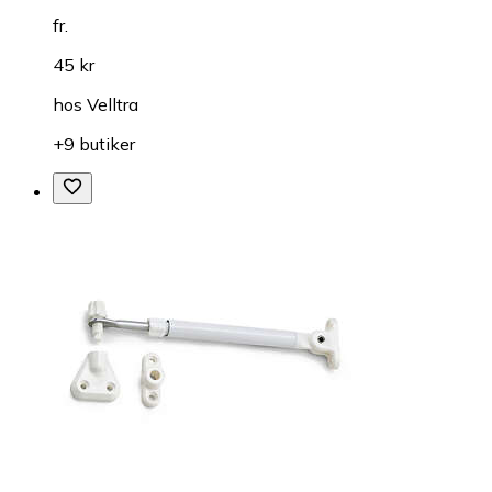
fr.
45 kr
hos
Velltra
+9 butiker