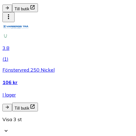
Till butik
3.8
(
1
)
Fönstervred 250 Nickel
106 kr
I lager
Till butik
Visa 3 st