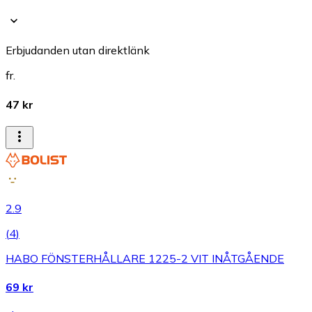
Erbjudanden utan direktlänk
fr.
47 kr
2.9
(
4
)
HABO FÖNSTERHÅLLARE 1225-2 VIT INÅTGÅENDE
69 kr