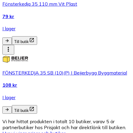
Fönsterkedja 35 110 mm Vit Plast
79 kr
I lager
Till butik
FÖNSTERKEDJA 35 SB (10)(P) | Beijerbygg Byggmaterial
108 kr
I lager
Till butik
Vi har hittat produkten i totalt 10 butiker, varav 5 är
partnerbutiker hos Prisjakt och har direktlänk till butiken.