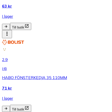
63 kr
I lager
Till butik
2.9
(
4
)
HABO FÖNSTERKEDJA 35 110MM
71 kr
I lager
Till butik