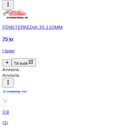
FÖNSTERKEDJA 35 110MM
75 kr
I lager
Till butik
Annons
Annons
3.8
(
1
)