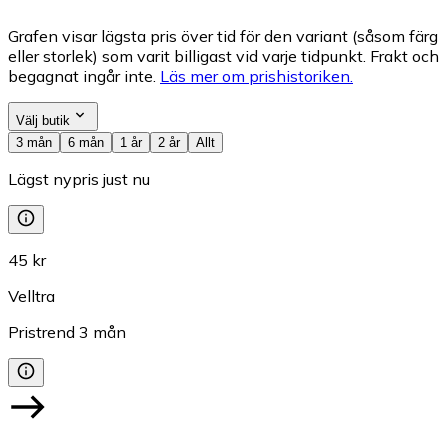
Grafen visar lägsta pris över tid för den variant (såsom färg
eller storlek) som varit billigast vid varje tidpunkt. Frakt och
begagnat ingår inte.
Läs mer om prishistoriken.
Välj butik
3 mån
6 mån
1 år
2 år
Allt
Lägst nypris just nu
45 kr
Velltra
Pristrend
3
mån