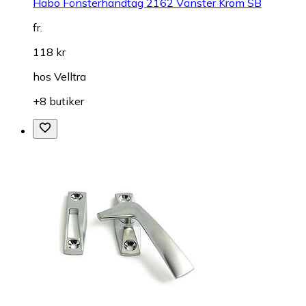
Habo Fönsterhandtag 2162 Vänster Krom SB
fr.
118 kr
hos
Velltra
+8 butiker