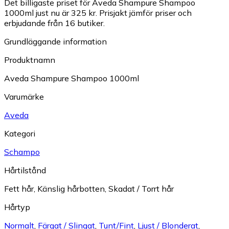
Det billigaste priset för Aveda Shampure Shampoo
1000ml just nu är 325 kr.
Prisjakt jämför priser och
erbjudande från 16 butiker.
Grundläggande information
Produktnamn
Aveda Shampure Shampoo 1000ml
Varumärke
Aveda
Kategori
Schampo
Hårtilstånd
Fett hår
,
Känslig hårbotten
,
Skadat / Torrt hår
Hårtyp
Normalt
,
Färgat / Slingat
,
Tunt/Fint
,
Ljust / Blonderat
,