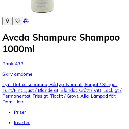
Aveda Shampure Shampoo
1000ml
Rank 438
Skriv omdöme
Typ: Detox-schampo, Hårtyp: Normalt, Färgat / Slingat,
Tunt/Fint, Ljust / Blonderat, Blandat, Grått / Vitt, Lockigt /
Permanentat, Frissigt, Tjockt / Grovt, Alla, Lämpad för:
Dam, Herr
Priser
Insikter