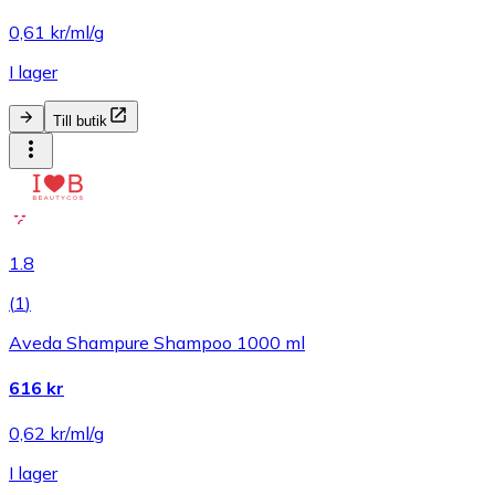
0,61 kr/ml/g
I lager
Till butik
1.8
(
1
)
Aveda Shampure Shampoo 1000 ml
616 kr
0,62 kr/ml/g
I lager