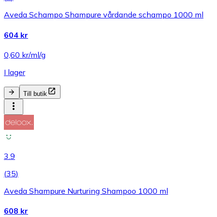
Aveda Schampo Shampure vårdande schampo 1000 ml
604 kr
0,60 kr/ml/g
I lager
Till butik
3.9
(
35
)
Aveda Shampure Nurturing Shampoo 1000 ml
608 kr