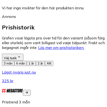
Vi har inga insikter för den här produkten ännu.
Annons
Prishistorik
Grafen visar lägsta pris över tid för den variant (såsom färg
eller storlek) som varit billigast vid varje tidpunkt. Frakt och
begagnat ingår inte.
Läs mer om prishistoriken.
Välj butik
3 mån
6 mån
1 år
2 år
Allt
Lägst nypris just nu
325 kr
Pristrend
3
mån