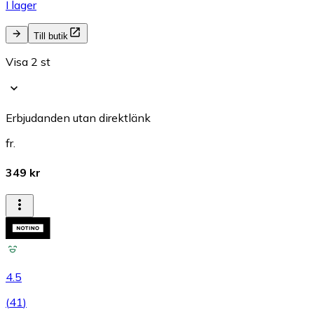
I lager
Till butik
Visa 2 st
Erbjudanden utan direktlänk
fr.
349 kr
4.5
(
41
)