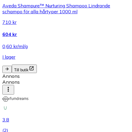
Aveda Shampure™ Nurturing Shampoo Lindrande
schampo för alla hårtyper 1000 ml
710 kr
604 kr
0,60 kr/ml/g
I lager
Till butik
Annons
Annons
3.8
(
2
)