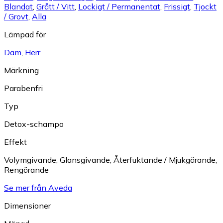
Blandat
,
Grått / Vitt
,
Lockigt / Permanentat
,
Frissigt
,
Tjockt
/ Grovt
,
Alla
Lämpad för
Dam
,
Herr
Märkning
Parabenfri
Typ
Detox-schampo
Effekt
Volymgivande
,
Glansgivande
,
Återfuktande / Mjukgörande
,
Rengörande
Se mer från Aveda
Dimensioner