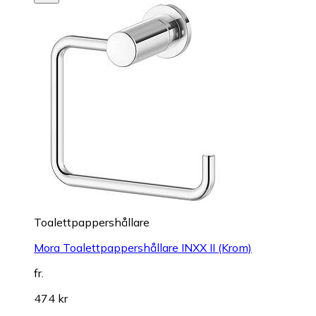
Toalettpappershållare
Mora Toalettpappershållare INXX II (Krom)
fr.
474 kr