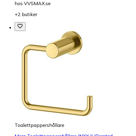
hos
VVSMAX.se
+2 butiker
Toalettpappershållare
Mora Toalettpappershållare INXX II (Borstad