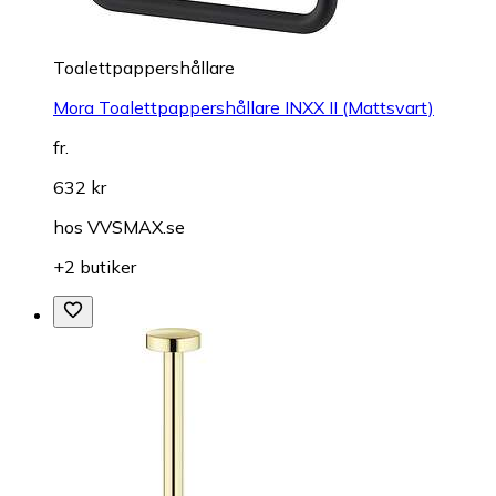
Toalettpappershållare
Mora Toalettpappershållare INXX II (Mattsvart)
fr.
632 kr
hos
VVSMAX.se
+2 butiker