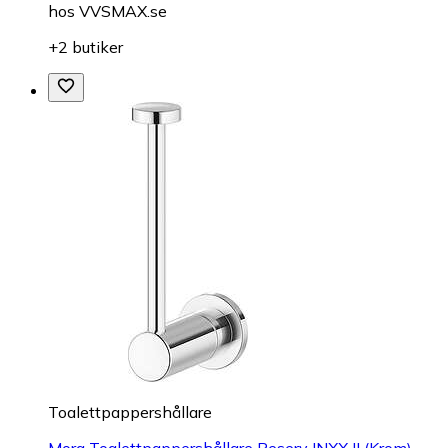
hos
VVSMAX.se
+2 butiker
Toalettpappershållare
Mora Toalettpappershållare Reserv INXX II (Krom)