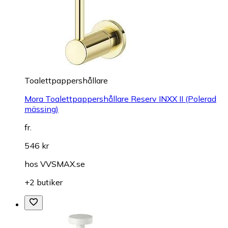
Toalettpappershållare
Mora Toalettpappershållare Reserv INXX II (Polerad
mässing)
fr.
546 kr
hos
VVSMAX.se
+2 butiker