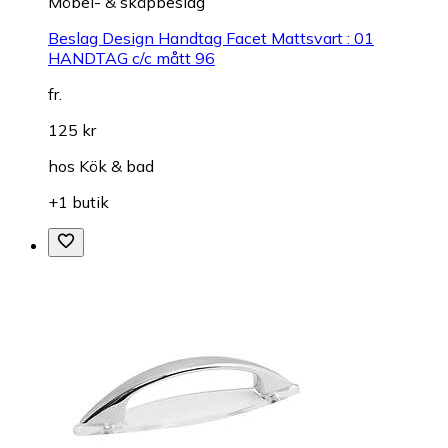
Möbel- & skåpbeslag
Beslag Design Handtag Facet Mattsvart : 01
HANDTAG c/c mått 96
fr.
125 kr
hos
Kök & bad
+1 butik