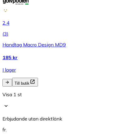
2.4
(
3
)
Handtag Macro Design MD9
185 kr
I lager
Till butik
Visa 1 st
Erbjudande utan direktlänk
fr.