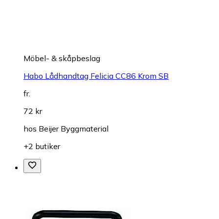
Möbel- & skåpbeslag
Habo Lådhandtag Felicia CC86 Krom SB
fr.
72 kr
hos
Beijer Byggmaterial
+2 butiker