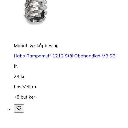
Möbel- & skåpbeslag
Habo Rampamuff 1212 Stål Obehandlad M8 SB
fr.
24 kr
hos
Velltra
+5 butiker