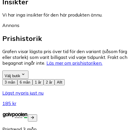
Insikter
Vi har inga insikter för den här produkten ännu.
Annons
Prishistorik
Grafen visar lägsta pris över tid för den variant (såsom färg
eller storlek) som varit billigast vid varje tidpunkt. Frakt och
begagnat ingår inte.
Läs mer om prishistoriken.
Välj butik
3 mån
6 mån
1 år
2 år
Allt
Lägst nypris just nu
185 kr
Pristrend
3
mån