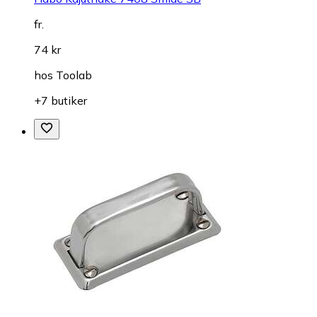
fr.
74 kr
hos
Toolab
+7 butiker