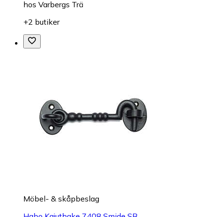
hos
Varbergs Trä
+2 butiker
Möbel- & skåpbeslag
Habo Kajuthake 7408 Smide SB