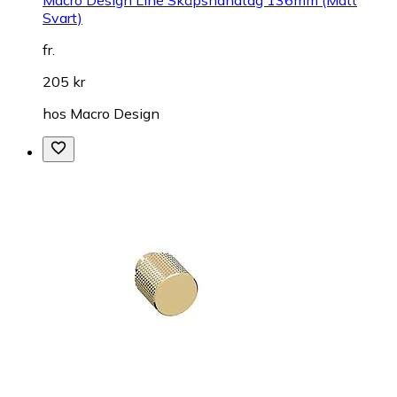
Macro Design Line Skåpshandtag 136mm (Matt
Svart)
fr.
205 kr
hos
Macro Design