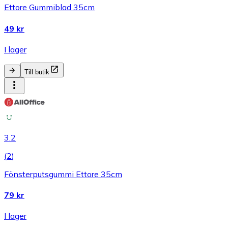
Ettore Gummiblad 35cm
49 kr
I lager
Till butik
3.2
(
2
)
Fönsterputsgummi Ettore 35cm
79 kr
I lager