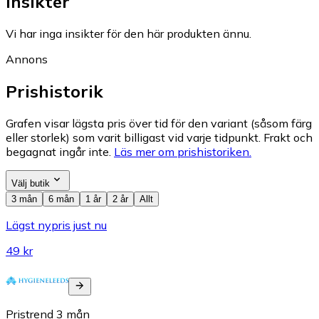
Insikter
Vi har inga insikter för den här produkten ännu.
Annons
Prishistorik
Grafen visar lägsta pris över tid för den variant (såsom färg
eller storlek) som varit billigast vid varje tidpunkt. Frakt och
begagnat ingår inte.
Läs mer om prishistoriken.
Välj butik
3 mån
6 mån
1 år
2 år
Allt
Lägst nypris just nu
49 kr
Pristrend
3
mån