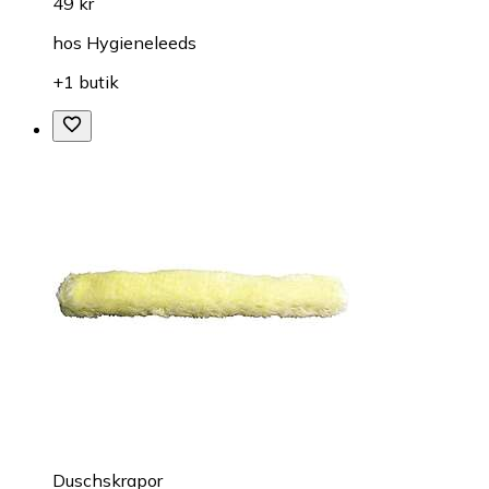
49 kr
hos
Hygieneleeds
+1 butik
Duschskrapor