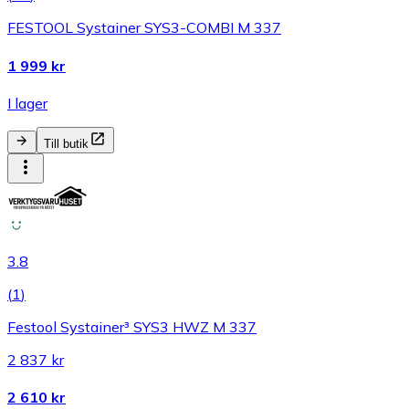
FESTOOL Systainer SYS3-COMBI M 337
1 999 kr
I lager
Till butik
3.8
(
1
)
Festool Systainer³ SYS3 HWZ M 337
2 837 kr
2 610 kr