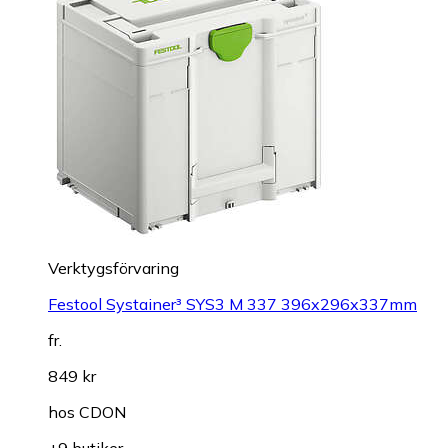
Verktygsförvaring
Festool Systainer³ SYS3 M 337 396x296x337mm
fr.
849 kr
hos
CDON