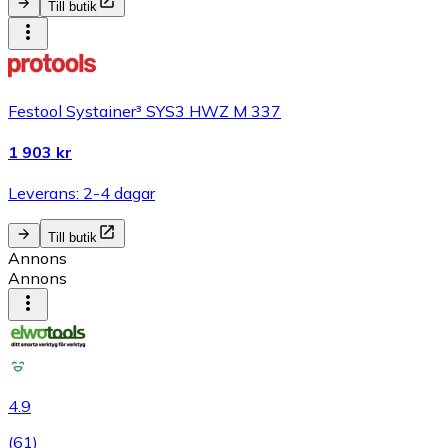
Till butik
Festool Systainer³ SYS3 HWZ M 337
1 903 kr
Leverans: 2-4 dagar
Till butik
Annons
Annons
4.9
(
61
)