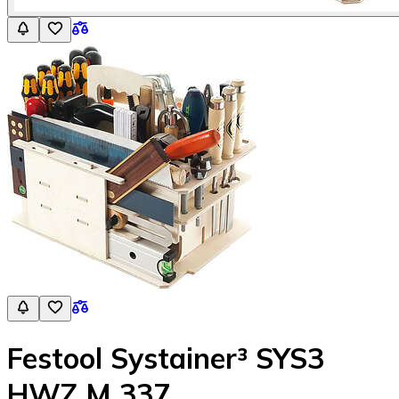
Festool Systainer³ SYS3
HWZ M 337