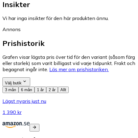
Insikter
Vi har inga insikter för den här produkten ännu.
Annons
Prishistorik
Grafen visar lägsta pris över tid för den variant (såsom färg
eller storlek) som varit billigast vid varje tidpunkt. Frakt och
begagnat ingår inte.
Läs mer om prishistoriken.
Välj butik
3 mån
6 mån
1 år
2 år
Allt
Lägst nypris just nu
1 390 kr