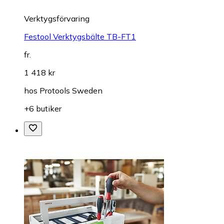
Verktygsförvaring
Festool Verktygsbälte TB-FT1
fr.
1 418 kr
hos
Protools Sweden
+6 butiker