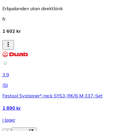
Erbjudanden utan direktlänk
fr.
1 602 kr
3.9
(
5
)
Festool Systainer³-rack SYS3-RK/6 M 337-Set
1 890 kr
I lager