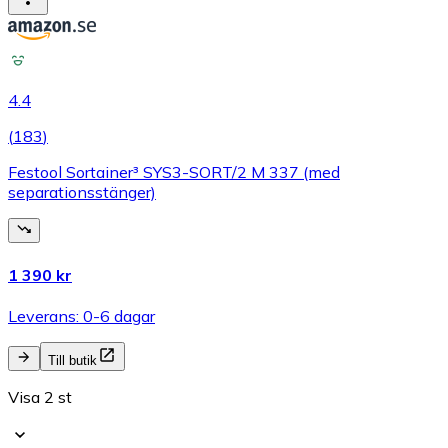
4.4
(
183
)
Festool Sortainer³ SYS3-SORT/2 M 337 (med
separationsstänger)
1 390 kr
Leverans: 0-6 dagar
Till butik
Visa 2 st