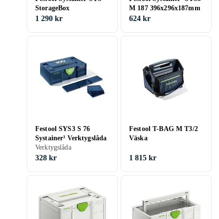
StorageBox
M 187 396x296x187mm
1 290 kr
624 kr
Festool SYS3 S 76
Festool T-BAG M T3/2
Systainer³ Verktygslåda
Väska
Verktygslåda
328 kr
1 815 kr