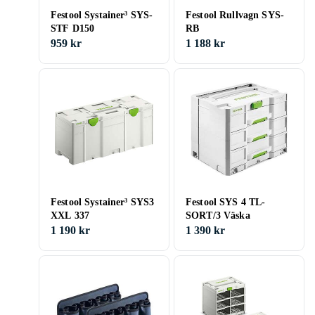
Festool Systainer³ SYS-
Festool Rullvagn SYS-
STF D150
RB
959 kr
1 188 kr
Festool Systainer³ SYS3
Festool SYS 4 TL-
XXL 337
SORT/3 Väska
1 190 kr
1 390 kr