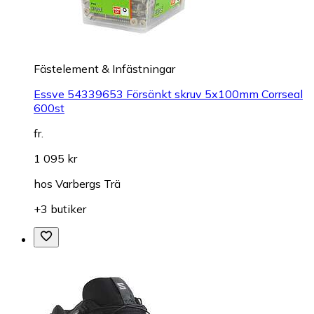
Fästelement & Infästningar
Essve 54339653 Försänkt skruv 5x100mm Corrseal
600st
fr.
1 095 kr
hos
Varbergs Trä
+3 butiker