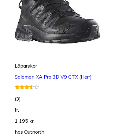
Löparskor
Salomon XA Pro 3D V9 GTX (Herr)
(
3
)
fr.
1 195 kr
hos
Outnorth