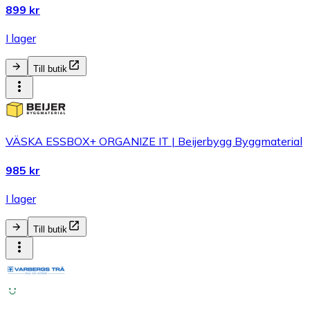
899 kr
I lager
Till butik
VÄSKA ESSBOX+ ORGANIZE IT | Beijerbygg Byggmaterial
985 kr
I lager
Till butik