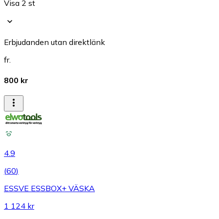
Visa 2 st
Erbjudanden utan direktlänk
fr.
800 kr
4.9
(
60
)
ESSVE ESSBOX+ VÄSKA
1 124 kr