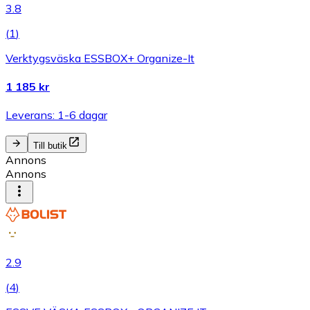
3.8
(
1
)
Verktygsväska ESSBOX+ Organize-It
1 185 kr
Leverans: 1-6 dagar
Till butik
Annons
Annons
2.9
(
4
)