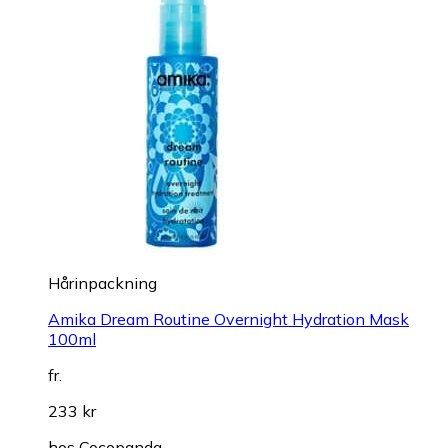
Hårinpackning
Amika Dream Routine Overnight Hydration Mask
100ml
fr.
233 kr
hos
Cocopanda