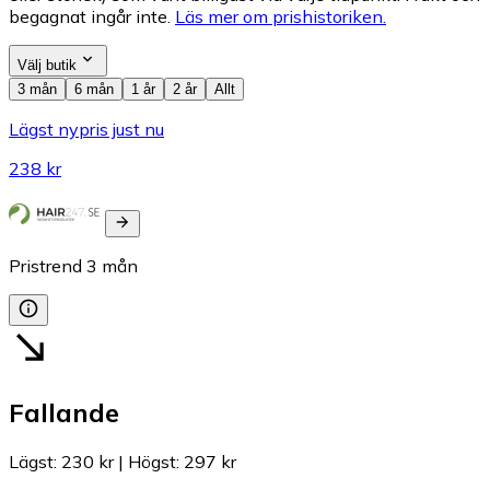
begagnat ingår inte.
Läs mer om prishistoriken.
Välj butik
3 mån
6 mån
1 år
2 år
Allt
Lägst nypris just nu
238 kr
Pristrend
3
mån
Fallande
Lägst
:
230 kr
|
Högst
:
297 kr