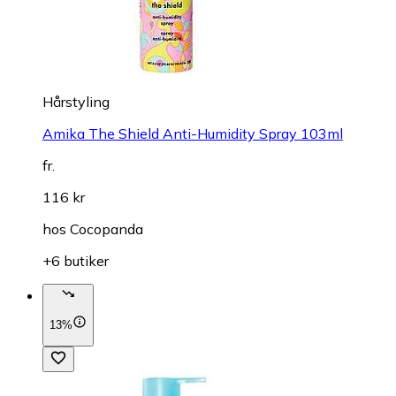
Hårstyling
Amika The Shield Anti-Humidity Spray 103ml
fr.
116 kr
hos
Cocopanda
+6 butiker
13%