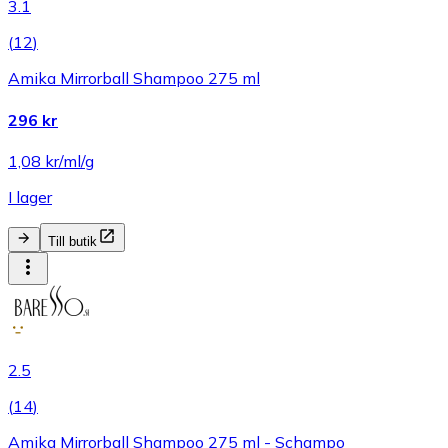
3.1
(
12
)
Amika Mirrorball Shampoo 275 ml
296 kr
1,08 kr/ml/g
I lager
Till butik
2.5
(
14
)
Amika Mirrorball Shampoo 275 ml - Schampo