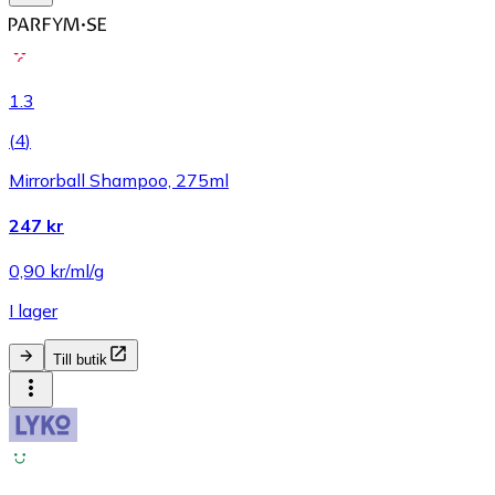
1.3
(
4
)
Mirrorball Shampoo, 275ml
247 kr
0,90 kr/ml/g
I lager
Till butik