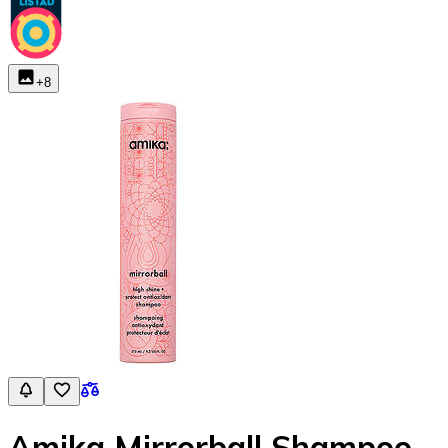
+
8
Amika Mirrorball Shampoo