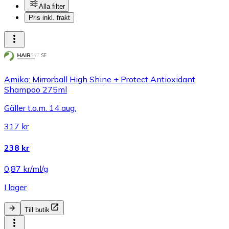
Alla filter
Pris inkl. frakt
Amika: Mirrorball High Shine + Protect Antioxidant
Shampoo 275ml
Gäller t.o.m. 14 aug.
317 kr
238 kr
0,87 kr/ml/g
I lager
Till butik