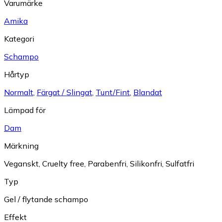
Varumärke
Amika
Kategori
Schampo
Hårtyp
Normalt
,
Färgat / Slingat
,
Tunt/Fint
,
Blandat
Lämpad för
Dam
Märkning
Veganskt
,
Cruelty free
,
Parabenfri
,
Silikonfri
,
Sulfatfri
Typ
Gel / flytande schampo
Effekt