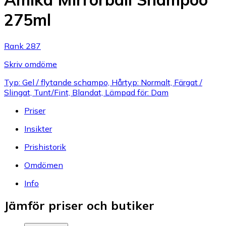
275ml
Rank 287
Skriv omdöme
Typ: Gel / flytande schampo, Hårtyp: Normalt, Färgat /
Slingat, Tunt/Fint, Blandat, Lämpad för: Dam
Priser
Insikter
Prishistorik
Omdömen
Info
Jämför priser och butiker