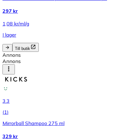
297 kr
1,08 kr/ml/g
I lager
Till butik
Annons
Annons
3.3
(
1
)
Mirrorball Shampoo 275 ml
329 kr