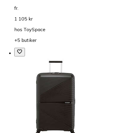
fr.
1 105 kr
hos
ToySpace
+5 butiker