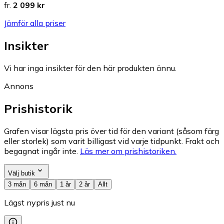
fr.
2 099 kr
Jämför alla priser
Insikter
Vi har inga insikter för den här produkten ännu.
Annons
Prishistorik
Grafen visar lägsta pris över tid för den variant (såsom färg
eller storlek) som varit billigast vid varje tidpunkt. Frakt och
begagnat ingår inte.
Läs mer om prishistoriken.
Välj butik
3 mån
6 mån
1 år
2 år
Allt
Lägst nypris just nu