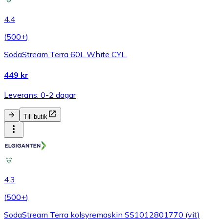
4.4
(
500+
)
SodaStream Terra 60L White CYL.
449 kr
Leverans: 0-2 dagar
Till butik
4.3
(
500+
)
SodaStream Terra kolsyremaskin SS1012801770 (vit)