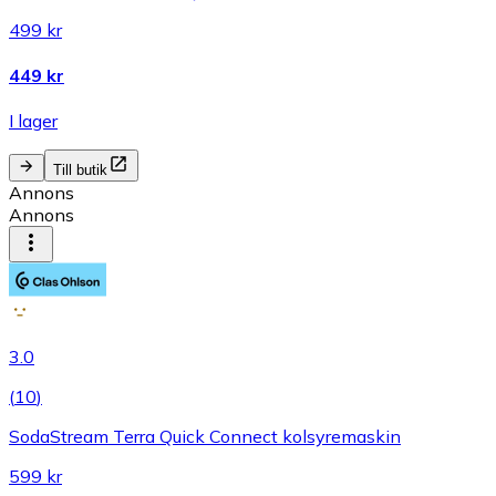
499 kr
449 kr
I lager
Till butik
Annons
Annons
3.0
(
10
)
SodaStream Terra Quick Connect kolsyremaskin
599 kr