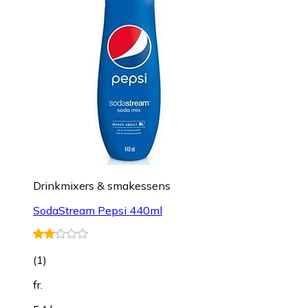
Drinkmixers & smakessens
SodaStream Pepsi 440ml
(
1
)
fr.