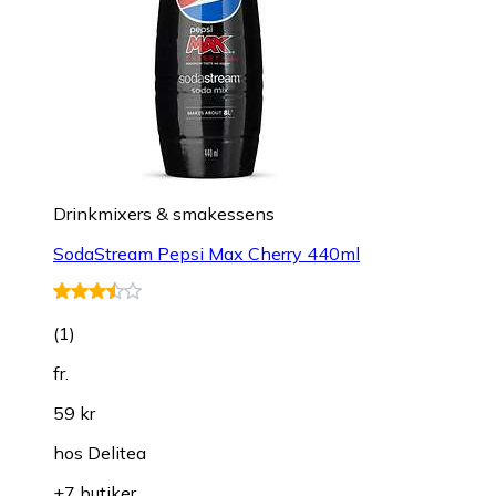
Drinkmixers & smakessens
SodaStream Pepsi Max Cherry 440ml
(
1
)
fr.
59 kr
hos
Delitea
+7 butiker