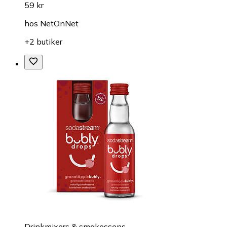
59 kr
hos
NetOnNet
+2 butiker
Drinkmixers & smakessens