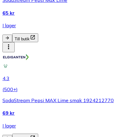
SodaStream Pepsi Max Lime
65 kr
I lager
Till butik
4.3
(
500+
)
SodaStream Pepsi MAX Lime smak 1924212770
69 kr
I lager