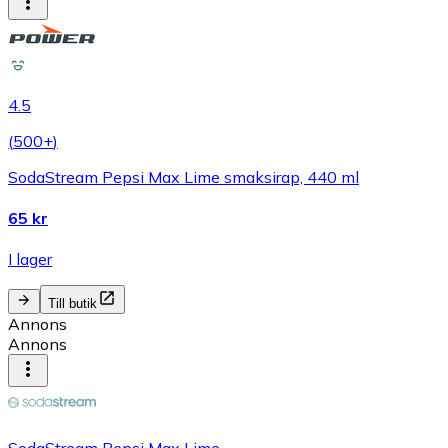
4.5
(
500+
)
SodaStream Pepsi Max Lime smaksirap, 440 ml
65 kr
I lager
Till butik
Annons
Annons