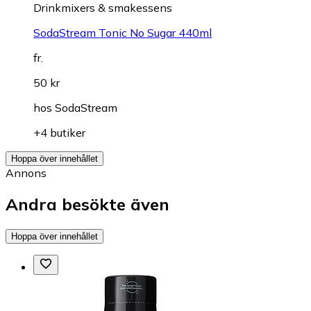
Drinkmixers & smakessens
SodaStream Tonic No Sugar 440ml
fr.
50 kr
hos
SodaStream
+4 butiker
Hoppa över innehållet
Annons
Andra besökte även
Hoppa över innehållet