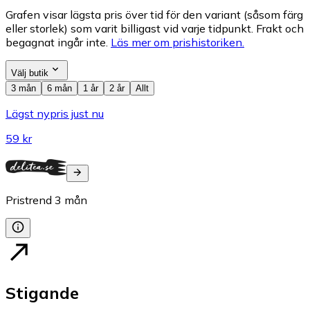
Grafen visar lägsta pris över tid för den variant (såsom färg
eller storlek) som varit billigast vid varje tidpunkt. Frakt och
begagnat ingår inte.
Läs mer om prishistoriken.
Välj butik
3 mån
6 mån
1 år
2 år
Allt
Lägst nypris just nu
59 kr
Pristrend
3
mån
Stigande