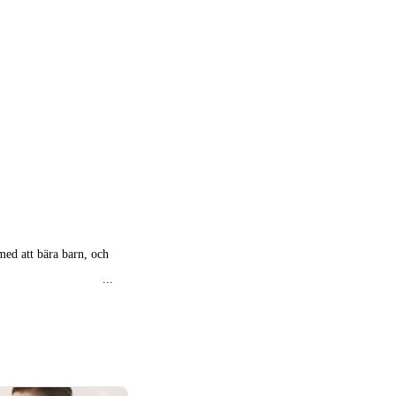
ed att bära barn, och
erar, även om
et på selen kan vara
 är dyrare. Eftersom
 olika produkter - allt
a är en