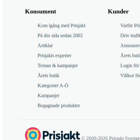
Konsument
Kunder
Kom igång med Prisjakt
Varför Pri
På din sida sedan 2002
Driv trafik
Artiklar
Annonsera
Prisjakts experter
Årets buti
Teman & kampanjer
Login för
Årets butik
Villkor f
Kategorier A-Ö
Kampanjer
Begagnade produkter
© 2000-2026 Prisjakt Sverig