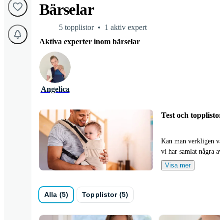
Bärselar
5 topplistor
1 aktiv expert
Aktiva experter inom bärselar
Angelica
Test och topplist
Kan man verkligen v
vi har samlat några a
Visa mer
Alla experter är väl 
topplistorna i sig in
lite krångligt att öp
Alla (5)
Topplistor (5)
våra experter är ober
baserat på expertens 