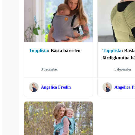
barnvagnsnörd, utan ä
hon på en presentatio
Välkommen in till en 
dig!
Topplista
:
Bästa bärselen
Topplista
:
Bäst
färdigknutna bä
3 december
3 december
Angelica Fredin
Angelica F