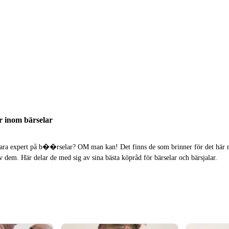
or inom bärselar
ara expert på b��rselar? OM man kan! Det finns de som brinner för det här m
v dem. Här delar de med sig av sina bästa köpråd för bärselar och bärsjalar.
insatta inom sitt område och har ofta testat flera av produkterna de rekommend
te är baserade på tester. Här får du reda på värdefull information - som att spänn
pna, eller att en billigare sele avlastar överlägset mycket bättre än en annan som
oende, och inte har några kopplingar till t.ex. ett varumärke, får du en bredd av
egen erfarenhet eller research. Vi har bland annat vår expert Clara, som inte bar