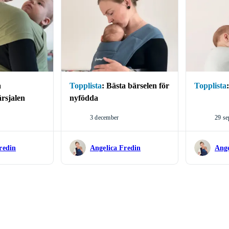
ven har avverkat en hel del bärselar. Hon föredrar ergonomiska bärselar, och i 
n av fyra personliga favoriter.
lite nördigare värld av bärselar och bärsjalar där du förhoppningsvis kan hitta 
a
Topplista
:
Bästa bärselen för
Topplista
rsjalen
nyfödda
3 december
29 se
redin
Angelica Fredin
Ange