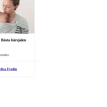
sin topplista bjuder
rätt bärdon för just
:
Bästa bärsjalen
ptember
lica Fredin