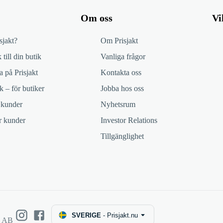
Om oss
Vi
sjakt?
Om Prisjakt
 till din butik
Vanliga frågor
 på Prisjakt
Kontakta oss
k – för butiker
Jobba hos oss
 kunder
Nyhetsrum
ör kunder
Investor Relations
Tillgänglighet
SVERIGE
-
Prisjakt.nu
e AB