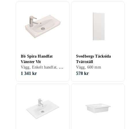
102x49x76 cm, cm
102x49x76 cm
Ifö Spira Handfat
Svedbergs Täcksida
Vänster Vit
Tvättställ
Vägg, Enkelt handfat, 515 mm, Vit
Vägg, 600 mm
1 341 kr
578 kr