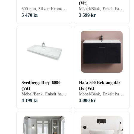
(Vit)
600 mm, Silver, Krom/Blank/Rostfri
Möbel/Bänk, Enkelt handfat, 400 mm, Vit
5 470 kr
3 599 kr
Svedbergs Deep 6080
Hafa 800 Rektangulär
(Vit)
Ho (Vit)
Möbel/Bänk, Enkelt handfat, 810 mm, Vit
Möbel/Bänk, Enkelt handfat, 810 mm, Vit
4 199 kr
3 000 kr