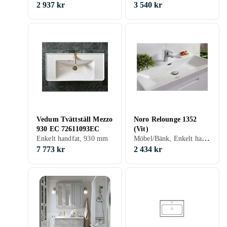
2 937 kr
3 540 kr
Vedum Tvättställ Mezzo
Noro Relounge 1352
930 EC 72611093EC
(Vit)
Möbel/Bänk, Enkelt handfat, 1000 mm, Vit
Enkelt handfat, 930 mm
7 773 kr
2 434 kr