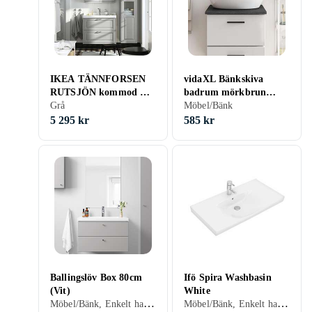
IKEA TÄNNFORSEN
vidaXL Bänkskiva
RUTSJÖN kommod m
badrum mörkbrun
lådor/tvättställ/kran,
Grå
40x50x2 cm behandlat
Möbel/Bänk
ljusgrå, 82x49x74 cm,
massivt trä
5 295 kr
585 kr
cm 82x49x74 cm
Ballingslöv Box 80cm
Ifö Spira Washbasin
(Vit)
White
Möbel/Bänk, Enkelt handfat, 805 mm, Vit
Möbel/Bänk, Enkelt handfat, 915 mm, Vit