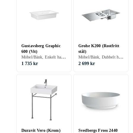
Gustavsberg Graphic
Grohe K200 (Rostfritt
600 (Vit)
stål)
Möbel/Bänk, Enkelt handfat, 600 mm, Vit
Möbel/Bänk, Dubbelt handfat, 965 mm, Silver, Krom/Blank/Rostfri
1 735 kr
2 699 kr
Duravit Vero (Krom)
Svedbergs Fross 2440