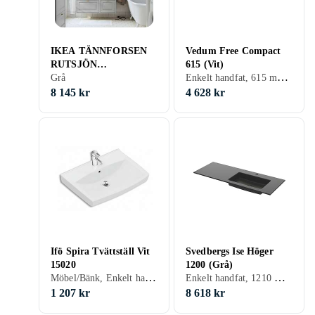
IKEA TÄNNFORSEN
Vedum Free Compact
RUTSJÖN
615 (Vit)
Enkelt handfat, 615 mm, Vit
kommod/tvättställ/kran
Grå
, ljusgrå, ljusgrå/vit
8 145 kr
4 628 kr
marmormönstrad,
102x49x76 cm, cm
102x49x76 cm
Ifö Spira Tvättställ Vit
Svedbergs Ise Höger
15020
1200 (Grå)
Möbel/Bänk, Enkelt handfat, 570 mm, Vit
Enkelt handfat, 1210 mm, Grå
1 207 kr
8 618 kr