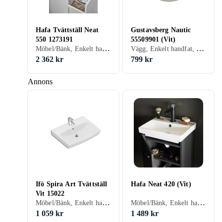
Hafa Tvättställ Neat
Gustavsberg Nautic
550 1273191
55509901 (Vit)
Möbel/Bänk, Enkelt handfat, 560 mm, Vit
Vägg, Enkelt handfat, 500 mm, Vit
2 362 kr
799 kr
Annons
Ifö Spira Art Tvättställ
Hafa Neat 420 (Vit)
Vit 15022
Möbel/Bänk, Enkelt handfat, 570 mm, Vit
Möbel/Bänk, Enkelt handfat, 420 mm, Vit, Grå
1 059 kr
1 489 kr