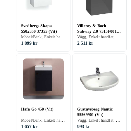
Svedbergs Skapa
Villeroy & Boch
550x350 37355 (Vit)
Subway 2.0 7315F001
Möbel/Bänk, Enkelt handfat, 550 mm, Vit
Vägg, Enkelt handfat, 500 mm, Vit
(Vit)
1 899 kr
2 511 kr
Hafa Go 450 (Vit)
Gustavsberg Nautic
55569901 (Vit)
Möbel/Bänk, Enkelt handfat, 450 mm, Vit
Vägg, Enkelt handfat, 560 mm, Vit
1 657 kr
993 kr