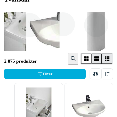
Vägg
Möbel / Bänk
Golv
2 875 produkter
Filter