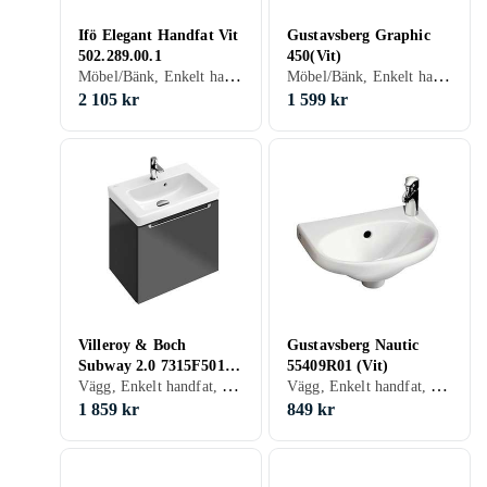
Ifö Elegant Handfat Vit
Gustavsberg Graphic
502.289.00.1
450(Vit)
Möbel/Bänk, Enkelt handfat, 600 mm, Vit
Möbel/Bänk, Enkelt handfat, 450 mm, Vit
2 105 kr
1 599 kr
Villeroy & Boch
Gustavsberg Nautic
Subway 2.0 7315F501
55409R01 (Vit)
Vägg, Enkelt handfat, 450 mm, Vit
Vägg, Enkelt handfat, 400 mm, Vit
(Vit)
1 859 kr
849 kr