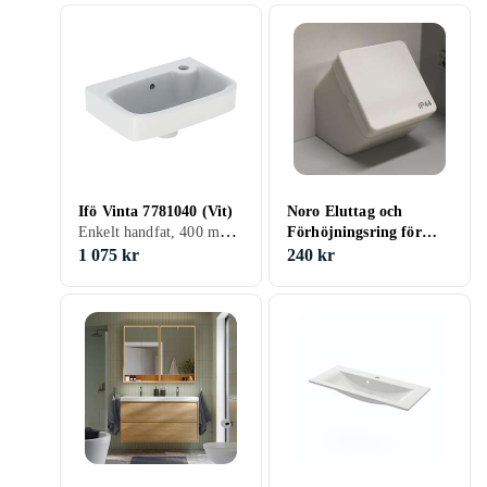
Ifö Vinta 7781040 (Vit)
Noro Eluttag och
Enkelt handfat, 400 mm, Vit
Förhöjningsring för
Låda/Skåp Vit 1993-1
1 075 kr
240 kr