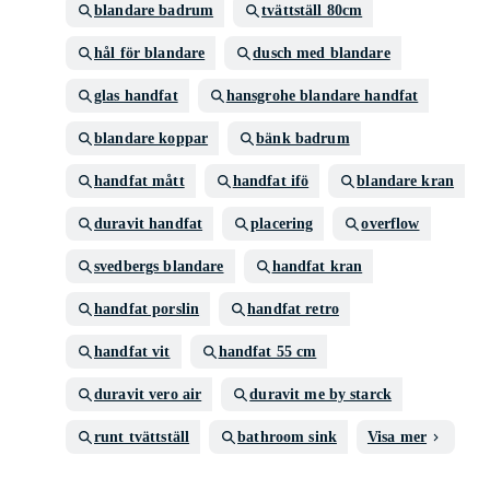
blandare badrum
tvättställ 80cm
hål för blandare
dusch med blandare
glas handfat
hansgrohe blandare handfat
blandare koppar
bänk badrum
handfat mått
handfat ifö
blandare kran
duravit handfat
placering
overflow
svedbergs blandare
handfat kran
handfat porslin
handfat retro
handfat vit
handfat 55 cm
duravit vero air
duravit me by starck
runt tvättställ
bathroom sink
Visa mer