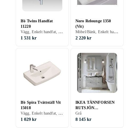
Ifö Twins Handfat
Noro Relounge 1350
11220
(Vit)
Vägg, Enkelt handfat, 500 mm, Vit
Möbel/Bänk, Enkelt handfat, 600 mm, Vit
1 531 kr
2 220 kr
Ifö Spira Tvättställ Vit
IKEA TÄNNFORSEN
15018
RUTSJÖN
Vägg, Enkelt handfat, 500 mm, Vit
kommod/tvättställ/kran
Grå
, ljusgrå, ljusgrå/svart
1 029 kr
8 145 kr
marmormönstrad,