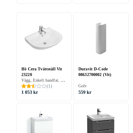
Ifö Cera Tvättställ Vit
Duravit D-Code
23220
08632700002 (Vit)
Vägg, Enkelt handfat, 570 mm, Vit
(
1
)
Golv
1 053 kr
559 kr