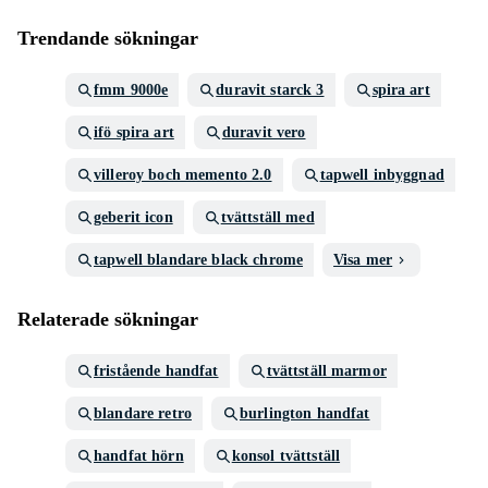
Trendande sökningar
fmm 9000e
duravit starck 3
spira art
ifö spira art
duravit vero
villeroy boch memento 2.0
tapwell inbyggnad
geberit icon
tvättställ med
tapwell blandare black chrome
Visa mer
Relaterade sökningar
fristående handfat
tvättställ marmor
blandare retro
burlington handfat
handfat hörn
konsol tvättställ