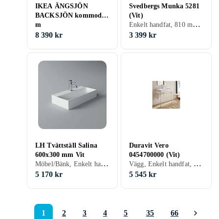
IKEA ÄNGSJÖN
Svedbergs Munka 5281
BACKSJÖN kommod
(Vit)
Enkelt handfat, 810 mm, Vit
m
lådor/tvättställ/kranar,
8 390 kr
3 399 kr
ekmönstrad, 120x48x69
cm, cm 120x48x69 cm
LH Tvättställ Salina
Duravit Vero
600x300 mm Vit
0454700000 (Vit)
Möbel/Bänk, Enkelt handfat, 600 mm
Vägg, Enkelt handfat, 700 mm, Vit
5 170 kr
5 545 kr
1
2
3
4
5
35
66