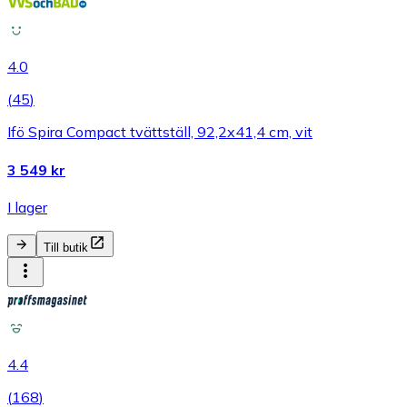
4.0
(
45
)
Ifö Spira Compact tvättställ, 92,2x41,4 cm, vit
3 549 kr
I lager
Till butik
4.4
(
168
)