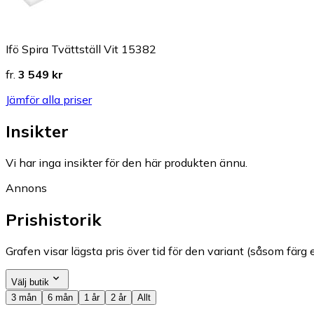
Ifö Spira Tvättställ Vit 15382
fr.
3 549 kr
Jämför alla priser
Insikter
Vi har inga insikter för den här produkten ännu.
Annons
Prishistorik
Grafen visar lägsta pris över tid för den variant (såsom färg e
Välj butik
3 mån
6 mån
1 år
2 år
Allt