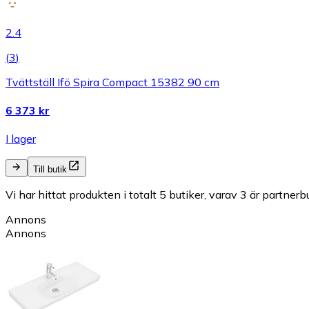
2.4
(
3
)
Tvättställ Ifö Spira Compact 15382 90 cm
6 373 kr
I lager
Till butik
Vi har hittat produkten i totalt 5 butiker, varav 3 är partnerbu
Annons
Annons