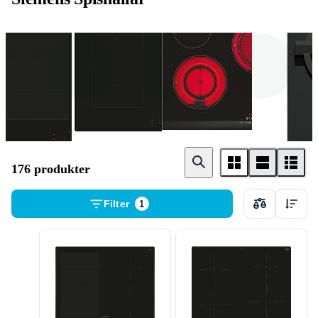
Induktion
Glaskeramik
Spishäll med
inbyggd fläkt
176 produkter
Filter
1