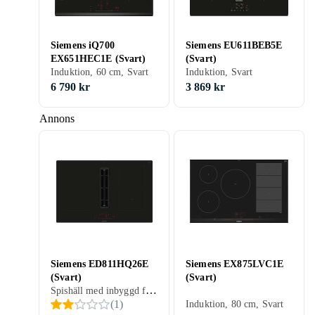
Siemens iQ700
Siemens EU611BEB5E
EX651HEC1E (Svart)
(Svart)
Induktion, 60 cm, Svart
Induktion, Svart
6 790 kr
3 869 kr
Annons
Siemens ED811HQ26E
Siemens EX875LVC1E
(Svart)
(Svart)
Spishäll med inbyggd fläkt, Svart
(
1
)
Induktion, 80 cm, Svart