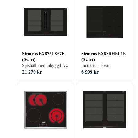
Siemens EX875LX67E
Siemens EX63RHEC1E
(Svart)
(Svart)
Spishäll med inbyggd fläkt, 80 cm, Svart
Induktion, Svart
21 270 kr
6 999 kr