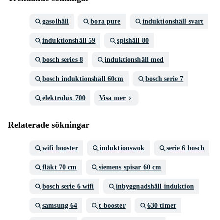
gasolhäll
bora pure
induktionshäll svart
induktionshäll 59
spishäll 80
bosch series 8
induktionshäll med
bosch induktionshäll 60cm
bosch serie 7
elektrolux 700
Visa mer
Relaterade sökningar
wifi booster
induktionswok
serie 6 bosch
fläkt 70 cm
siemens spisar 60 cm
bosch serie 6 wifi
inbyggnadshäll induktion
samsung 64
t booster
630 timer