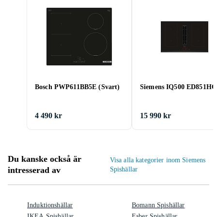
Bosch PWP611BB5E (Svart)
Siemens IQ500 ED851H
4 490 kr
15 990 kr
Du kanske också är
Visa alla kategorier inom Siemens
intresserad av
Spishällar
Induktionshällar
Bomann Spishällar
IKEA Spishällar
Faber Spishällar