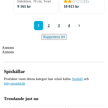
(
1
)
Induktion, 70 cm, Svart
9 161 kr
10 015 kr
1
2
3
4
Rapportera fel
Annons
Annons
Spishällar
Produkter inom denna kategori kan också kallas
Spishäll
och
Inbyggnadshäll
.
Trendande just nu