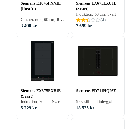
Siemens ET645FNN1E
Siemens EX675LXC1E
(Rostfri)
(Svart)
Induktion, 60 cm, Svart
Glaskeramik, 60 cm, Rostfritt stål
(
4
)
3 490 kr
7 699 kr
Siemens EX375FXB1E
Siemens ED711HQ26E
(Svart)
Spishäll med inbyggd fläkt, Svart
Induktion, 30 cm, Svart
5 229 kr
18 535 kr