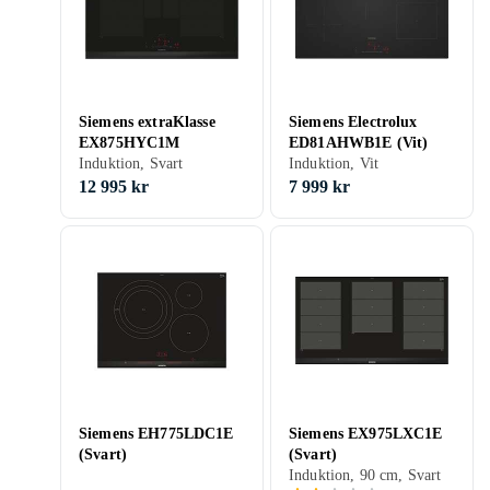
Siemens extraKlasse
Siemens Electrolux
EX875HYC1M
ED81AHWB1E (Vit)
Induktion, Svart
Induktion, Vit
12 995 kr
7 999 kr
Siemens EH775LDC1E
Siemens EX975LXC1E
(Svart)
(Svart)
Induktion, 90 cm, Svart