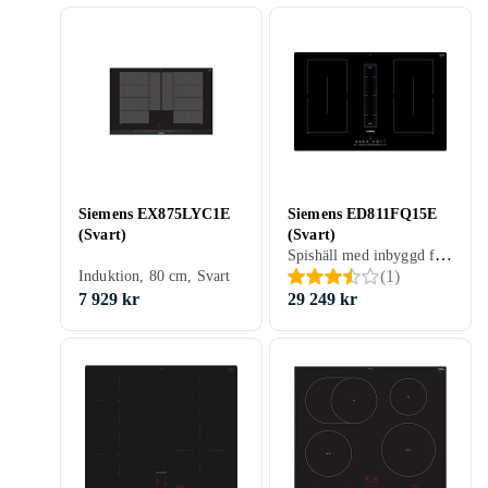
Siemens EX875LYC1E
Siemens ED811FQ15E
(Svart)
(Svart)
Spishäll med inbyggd fläkt, 80 cm, Svart
(
1
)
Induktion, 80 cm, Svart
7 929 kr
29 249 kr