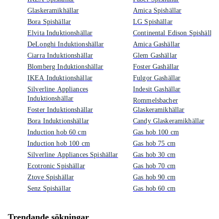
Glaskeramikhällar
Amica Spishällar
Bora Spishällar
LG Spishällar
Elvita Induktionshällar
Continental Edison Spishällar
DeLonghi Induktionshällar
Amica Gashällar
Ciarra Induktionshällar
Glem Gashällar
Blomberg Induktionshällar
Foster Gashällar
IKEA Induktionshällar
Fulgor Gashällar
Silverline Appliances
Indesit Gashällar
Induktionshällar
Rommelsbacher
Foster Induktionshällar
Glaskeramikhällar
Bora Induktionshällar
Candy Glaskeramikhällar
Induction hob 60 cm
Gas hob 100 cm
Induction hob 100 cm
Gas hob 75 cm
Silverline Appliances Spishällar
Gas hob 30 cm
Ecotronic Spishällar
Gas hob 70 cm
Ztove Spishällar
Gas hob 90 cm
Senz Spishällar
Gas hob 60 cm
Trendande sökningar