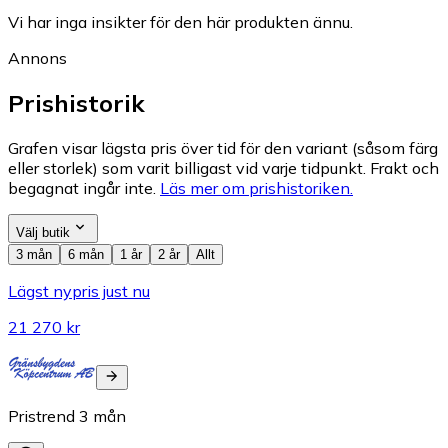
Vi har inga insikter för den här produkten ännu.
Annons
Prishistorik
Grafen visar lägsta pris över tid för den variant (såsom färg
eller storlek) som varit billigast vid varje tidpunkt. Frakt och
begagnat ingår inte.
Läs mer om prishistoriken.
Välj butik
3 mån
6 mån
1 år
2 år
Allt
Lägst nypris just nu
21 270 kr
Pristrend
3
mån