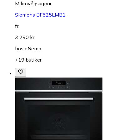
Mikrovågsugnar
Siemens BF525LMB1
fr.
3 290 kr
hos
eNemo
+19 butiker