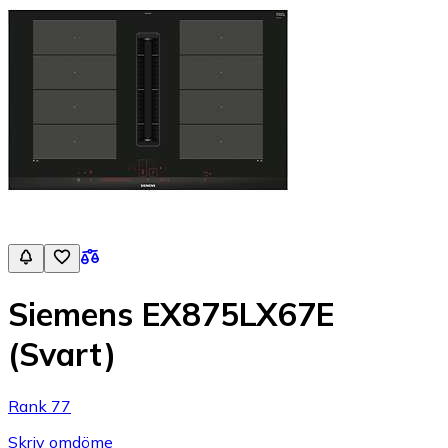
Siemens EX875LX67E
(Svart)
Rank 77
Skriv omdöme