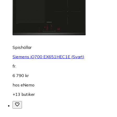
Spishällar
Siemens iQ700 EX651HEC1E (Svart)
fr.
6 790 kr
hos
eNemo
+13 butiker