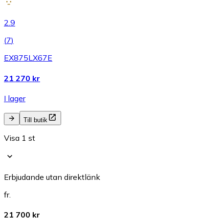
2.9
(
7
)
EX875LX67E
21 270 kr
I lager
Till butik
Visa 1 st
Erbjudande utan direktlänk
fr.
21 700 kr