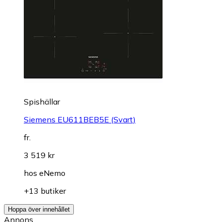
Spishällar
Siemens EU611BEB5E (Svart)
fr.
3 519 kr
hos
eNemo
+13 butiker
Hoppa över innehållet
Annons