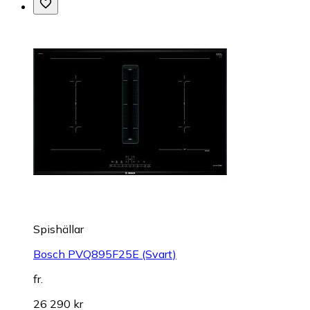
Spishällar
Bosch PVQ895F25E (Svart)
fr.
26 290 kr