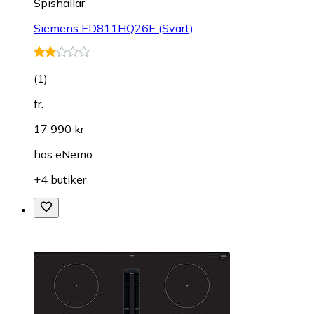
Spishällar
Siemens ED811HQ26E (Svart)
(
1
)
fr.
17 990 kr
hos
eNemo
+4 butiker