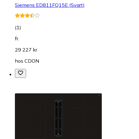
Siemens ED811FQ15E (Svart)
(
1
)
fr.
29 227 kr
hos
CDON