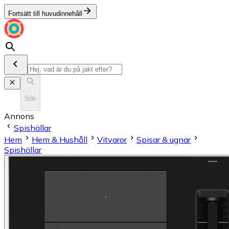
Fortsätt till huvudinnehåll
Sök
Annons
Spishällar
Hem
Hem & Hushåll
Vitvaror
Spisar & ugnar
Spishällar