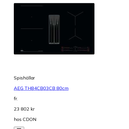
Spishällar
AEG TH84CB03CB 80cm
fr.
23 802 kr
hos
CDON