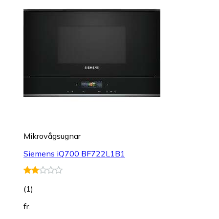
Mikrovågsugnar
Siemens iQ700 BF722L1B1
(
1
)
fr.