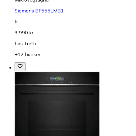
Siemens BF555LMB1
fr.
3 990 kr
hos
Tretti
+12 butiker