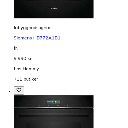
Inbyggnadsugnar
Siemens HB772A1B1
fr.
9 990 kr
hos
Hemmy
+11 butiker