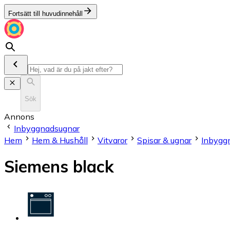
Fortsätt till huvudinnehåll
Sök
Annons
Inbyggnadsugnar
Hem
Hem & Hushåll
Vitvaror
Spisar & ugnar
Inbygg
Siemens black