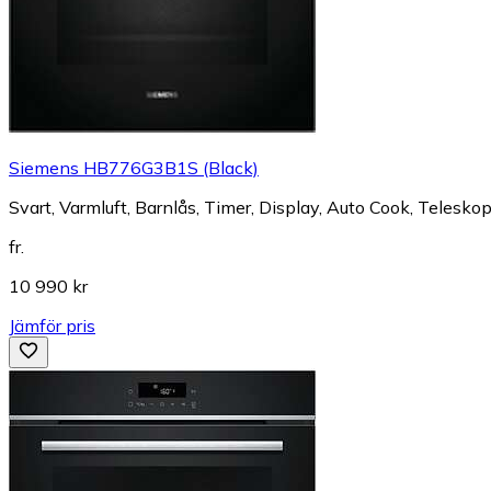
Siemens HB776G3B1S (Black)
Svart, Varmluft, Barnlås, Timer, Display, Auto Cook, Telesko
fr.
10 990 kr
Jämför pris