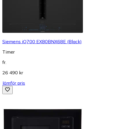
Siemens iQ700 EX80BNX68E (Black)
Timer
fr.
26 490 kr
Jämför pris