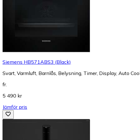
Siemens HB571ABS3 (Black)
Svart, Varmluft, Barnlås, Belysning, Timer, Display, Auto Cook
fr.
5 490 kr
Jämför pris