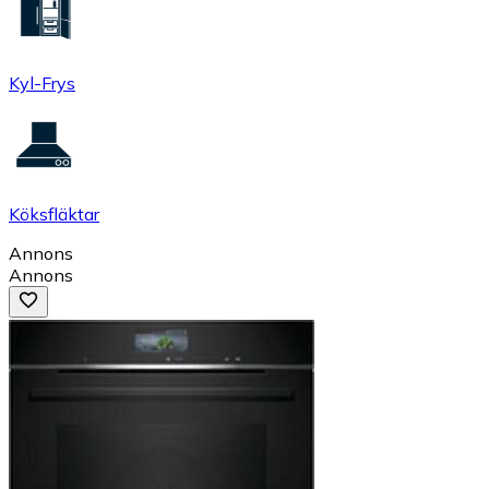
Kyl-Frys
Köksfläktar
Annons
Annons