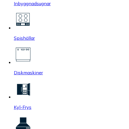
Inbyggnadsugnar
Spishällar
Diskmaskiner
Kyl-Frys