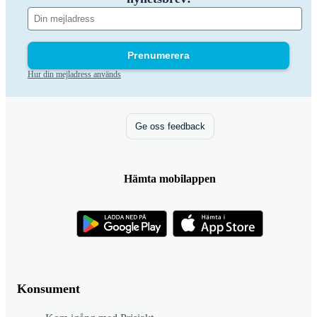
Prenumerera
Hur din mejladress används
Ge oss feedback
Hämta mobilappen
Konsument