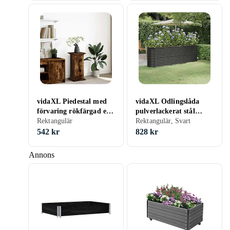
vidaXL Piedestal med
vidaXL Odlingslåda
förvaring rökfärgad ek
pulverlackerat stål
31x30x60cm
Rektangulär
224x40x68 cm antracit
Rektangulär, Svart
konstruerat trä
318901
542 kr
828 kr
Annons