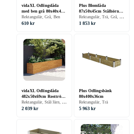
vidaXL Odlingslåda
Plus Blomlåda
med ben grå 80x40x42
87x50x45cm Stålhörn
Rektangulär, Trä, Grå, Brun, Hjul
cm PP 367891
Rektangulär, Grå, Ben
Hjul 18238-18
610 kr
1 853 kr
vidaXL Odlingslåda
Plus Odlingsbänk
482x50x69cm Rosttrögt
80x400x36cm
Rektangulär, Stål/Järn, Brun
stål 151988
Rektangulär, Trä
2 039 kr
5 963 kr