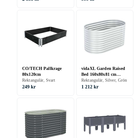
CO/TECH Pallkrage
vidaXL Garden Raised
80x120cm
Bed 160x80x81 cm
Rektangulär, Svart
Galvanised Steel Silver
Rektangulär, Silver, Grön
249 kr
1 212 kr