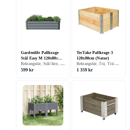
Gardenlife Pallkrage
TecTake Pallkrage 3
Stål Easy M 120x80cm
120x80cm (Natur)
Rektangulär, Stål/Järn, Grå
Rektangulär, Trä, Trä/natur
(Grå)
599 kr
1 359 kr