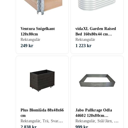
Ventura Snigelkant
vidaXL Garden Raised
120x80cm
Bed 160x80x44 cm
Rektangulär
Galvanised Steel Silver
Rektangulär
249 kr
1 223 kr
Plus Blomlåda 88x48x66
Jabo Pallkrage Odla
cm
44602 120x80cm
Rektangulär, Trä, Svart, Hjul
Rektangulär, Stål/Järn, Obehandlad
(Obehandlad)
2 838 kr
999 kr