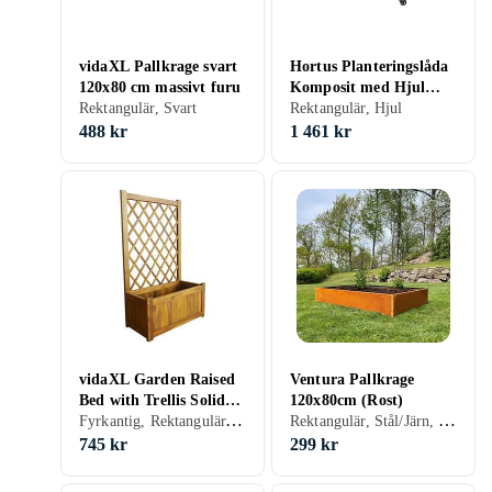
vidaXL Pallkrage svart
Hortus Planteringslåda
120x80 cm massivt furu
Komposit med Hjul
Rektangulär, Svart
210-938
Rektangulär, Hjul
488 kr
1 461 kr
vidaXL Garden Raised
Ventura Pallkrage
Bed with Trellis Solid
120x80cm (Rost)
Fyrkantig, Rektangulär, Grön, Ben, Spalje
Rektangulär, Stål/Järn, Röd, Rost, Obehandlad
Acacia Wood
745 kr
299 kr