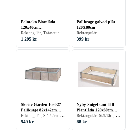
Palmako Blomlåda
Pallkrage galvad plåt
120x40cm
120X80cm
Tryckimpregnerad
Rektangulär, Trä/natur
Rektangulär
1 295 kr
399 kr
Skotte Garden 103027
Nyby Snigelkant Till
Pallkrage 82x142cm
Plantlåda 120x80cm
Rektangulär, Stål/Järn, Obehandlad
Rektangulär, Stål/Järn, Trä/natur
(Obehandlad)
(Silver)
549 kr
88 kr