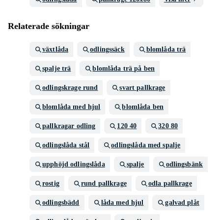
Relaterade sökningar
växtlåda
odlingssäck
blomlåda trä
spalje trä
blomlåda trä på ben
odlingskrage rund
svart pallkrage
blomlåda med hjul
blomlåda ben
pallkragar odling
120 40
320 80
odlingslåda stål
odlingslåda med spalje
upphöjd odlingslåda
spalje
odlingsbänk
rostig
rund pallkrage
odla pallkrage
odlingsbädd
låda med hjul
galvad plåt