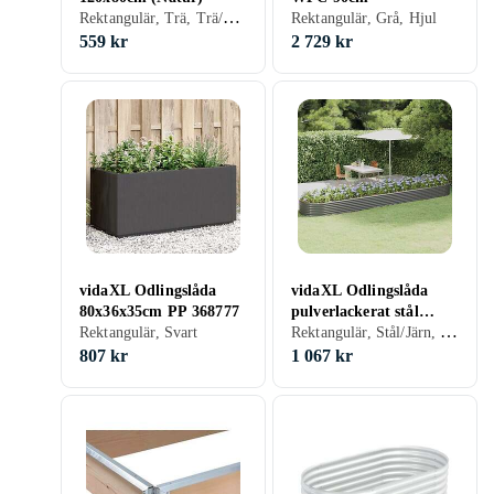
Rektangulär, Trä, Trä/natur
Rektangulär, Grå, Hjul
559 kr
2 729 kr
vidaXL Odlingslåda
vidaXL Odlingslåda
80x36x35cm PP 368777
pulverlackerat stål
Rektangulär, Stål/Järn, Grå
Rektangulär, Svart
507x100x36 cm grå
319009
807 kr
1 067 kr