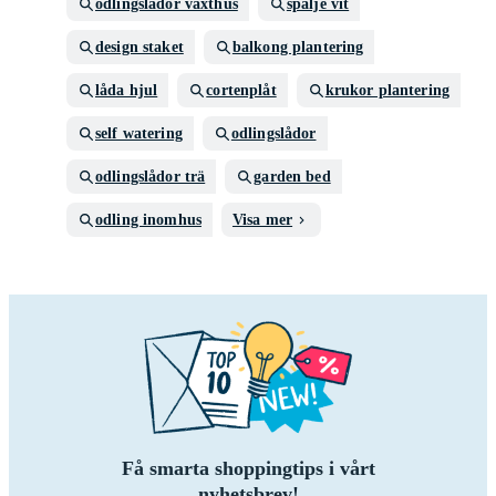
odlingslådor växthus
spalje vit
design staket
balkong plantering
låda hjul
cortenplåt
krukor plantering
self watering
odlingslådor
odlingslådor trä
garden bed
odling inomhus
Visa mer
Få smarta shoppingtips i vårt
nyhetsbrev!