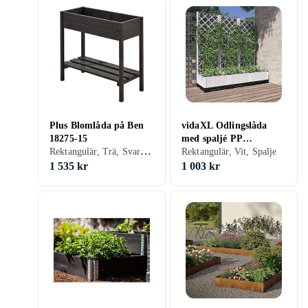
Plus Blomlåda på Ben
vidaXL Odlingslåda
18275-15
med spaljé PP
Rektangulär, Trä, Svart, Ben
120x40x121,5cm Vit
Rektangulär, Vit, Spalje
153283
1 535 kr
1 003 kr