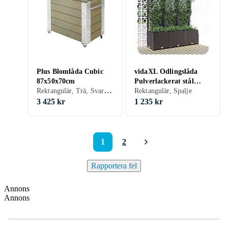
Plus Blomlåda Cubic
vidaXL Odlingslåda
87x50x70cm
Pulverlackerat stål
Rektangulär, Trä, Svart, Grå, Brun, Hjul
120x40x136cm Svart
Rektangulär, Spalje
318273
3 425 kr
1 235 kr
1
2
Rapportera fel
Annons
Annons