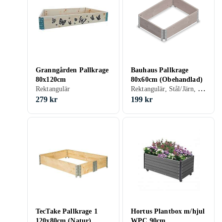
Granngården Pallkrage
Bauhaus Pallkrage
80x120cm
80x60cm (Obehandlad)
Rektangulär, Stål/Järn, Obehandlad
Rektangulär
279 kr
199 kr
TecTake Pallkrage 1
Hortus Plantbox m/hjul
120x80cm (Natur)
WPC 90cm