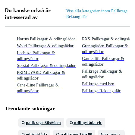
Du kanske också är
Visa alla kategorier inom Pallkrage
intresserad av
Rektangulär
Hortus Pallkragar & odlingslådor
RXS Pallkragar & odlingslådo
Woud Pallkragar & odlingslådor
Granngården Pallkragar &
odlingslådor
Lechuza Pallkragar &
odlingslådor
Gardenlife Pallkragar &
odlingslådor
Spesial Pallkragar & odlingslådor
Pallkrage Pallkragar &
PRIMEYARD Pallkragar &
odlingslådor
odlingslådor
Pallkrage med ben
Cane-Line Pallkragar &
odlingslådor
Pallkrage Rektangulär
Trendande sökningar
pallkrage 80x60cm
odlingslåda vit
odlingslåda
pallkrage 120x80
Visa mer