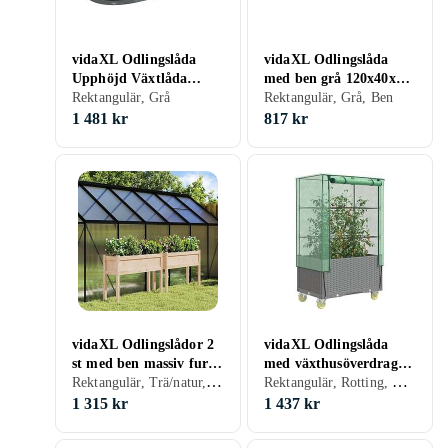
vidaXL Odlingslåda
vidaXL Odlingslåda
Upphöjd Växtlåda
med ben grå 120x40x42
45524
Rektangulär, Grå
cm PP 367896
Rektangulär, Grå, Ben
1 481 kr
817 kr
vidaXL Odlingslådor 2
vidaXL Odlingslåda
st med ben massiv furu
med växthusöverdrag
Rektangulär, Trä/natur, Ben
Rektangulär, Rotting, Grå, Hjul, Växthus
837565
hjul rottinglook
80x50x182 cm
1 315 kr
1 437 kr