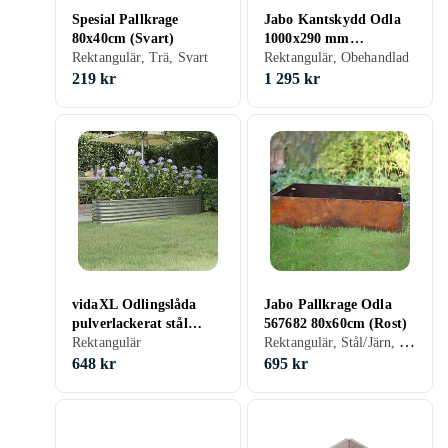
Spesial Pallkrage
Jabo Kantskydd Odla
80x40cm (Svart)
1000x290 mm
Rektangulär, Trä, Svart
Obehandlad 10293
Rektangulär, Obehandlad
219 kr
1 295 kr
vidaXL Odlingslåda
Jabo Pallkrage Odla
pulverlackerat stål
567682 80x60cm (Rost)
Rektangulär, Stål/Järn, Röd, Rost, Obehandlad
224x40x36 cm silver
Rektangulär
318877
648 kr
695 kr