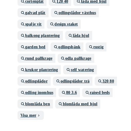
cortenplåt
120 40
låda med hjul
galvad plåt
odlingslådor växthus
spalje vit
design staket
balkong plantering
låda hjul
garden bed
odlingsbänk
rostig
rund pallkrage
odla pallkrage
krukor plantering
self watering
odlingslådor
odlingslådor trä
320 80
odling inomhus
80 3.6
raised beds
blomlåda ben
blomlåda med hjul
Visa mer