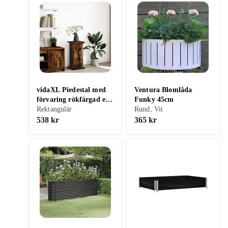
vidaXL Piedestal med
Ventura Blomlåda
förvaring rökfärgad ek
Funky 45cm
31x30x60cm
Rektangulär
Rund, Vit
konstruerat trä
538 kr
365 kr