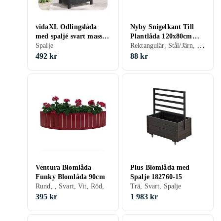
vidaXL Odlingslåda
Nyby Snigelkant Till
med spaljé svart massivt
Plantlåda 120x80cm
Rektangulär, Stål/Järn, Trä/natur
granträ 365475
Spalje
(Silver)
492 kr
88 kr
Ventura Blomlåda
Plus Blomlåda med
Funky Blomlåda 90cm
Spalje 182760-15
Rund, , Svart, Vit, Röd,
Trä, Svart, Spalje
395 kr
1 983 kr