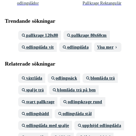
odlingslådor
Pallkrage Rektangulär
Trendande sökningar
pallkrage 120x80
pallkrage 80x60cm
odlingslåda vit
odlingslåda
Visa mer
Relaterade sökningar
växtlåda
odlingssäck
blomlåda trä
spalje trä
blomlåda trä på ben
svart pallkrage
odlingskrage rund
odlingsbädd
odlingslåda stål
odlingslåda med spalje
upphöjd odlingslåda