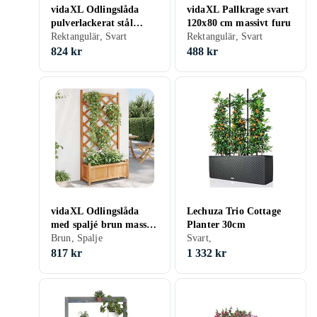
vidaXL Odlingslåda
vidaXL Pallkrage svart
pulverlackerat stål
120x80 cm massivt furu
224x40x68 cm antracit
Rektangulär, Svart
Rektangulär, Svart
318901
824 kr
488 kr
vidaXL Odlingslåda
Lechuza Trio Cottage
med spaljé brun massivt
Planter 30cm
granträ 365488
Brun, Spalje
Svart,
817 kr
1 332 kr