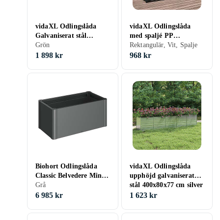
vidaXL Odlingslåda
vidaXL Odlingslåda
Galvaniserat stål
med spaljé PP
320x80x81cm Grå 45522
Grön
120x40x121,5cm Vit
Rektangulär, Vit, Spalje
153283
1 898 kr
968 kr
Biohort Odlingslåda
vidaXL Odlingslåda
Classic Belvedere Mini
upphöjd galvaniserat
100 102x53cm (Grå)
Grå
stål 400x80x77 cm silver
316900
6 985 kr
1 623 kr