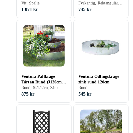
Fyrkantig, Rektangulär, Grön, Ben, Spalje
120x40x136 cm PP
Vit, Spalje
Acacia Wood
153284
1 071 kr
745 kr
Ventura Pallkrage
Ventura Odlingskrage
Tårtan Rund Ø120cm
zink rund 120cm
(Zink)
Rund, Stål/Järn, Zink
Rund
875 kr
545 kr