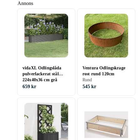
Annons
vidaXL Odlingslåda
Ventura Odlingskrage
pulverlackerat stål
rost rund 120cm
224x40x36 cm grå
Rund
318874
659 kr
545 kr