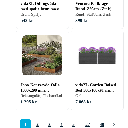
vidaXL Odlingslåda
Ventura Pallkrage
med spaljé brun massivt
Rund Ø95cm (Zink)
granträ 365482
Brun, Spalje
Rund, Stål/Järn, Zink
543 kr
399 kr
Jabo Kantskydd Odla
vidaXL Garden Raised
1000x290 mm
Bed 300x100x91 cm
Obehandlad 10293
Rektangulär, Obehandlad
WPC Grey
Grå
1 295 kr
7 068 kr
1
2
3
4
5
27
49