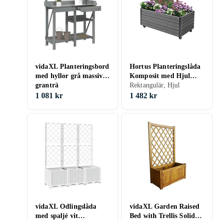
vidaXL Planteringsbord
Hortus Planteringslåda
med hyllor grå massivt
Komposit med Hjul
granträ
210-938
Rektangulär, Hjul
1 081 kr
1 482 kr
vidaXL Odlingslåda
vidaXL Garden Raised
med spaljé vit
Bed with Trellis Solid