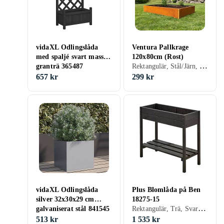
vidaXL Odlingslåda
Ventura Pallkrage
med spaljé svart massivt
120x80cm (Rost)
Rektangulär, Stål/Järn, Röd, Rost, Obehandlad
granträ 365487
657 kr
299 kr
vidaXL Odlingslåda
Plus Blomlåda på Ben
silver 32x30x29 cm
18275-15
Rektangulär, Trä, Svart, Ben
galvaniserat stål 841545
513 kr
1 535 kr