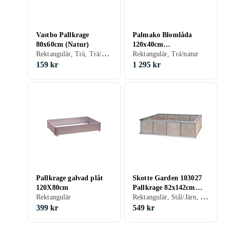
Vastbo Pallkrage
Palmako Blomlåda
80x60cm (Natur)
120x40cm
Rektangulär, Trä, Trä/natur
Tryckimpregnerad
Rektangulär, Trä/natur
159 kr
1 295 kr
Pallkrage galvad plåt
Skotte Garden 103027
120X80cm
Pallkrage 82x142cm
Rektangulär, Stål/Järn, Obehandlad
Rektangulär
(Obehandlad)
399 kr
549 kr