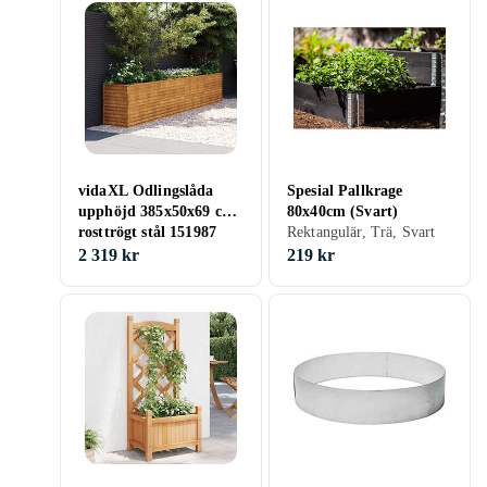
vidaXL Odlingslåda
Spesial Pallkrage
upphöjd 385x50x69 cm
80x40cm (Svart)
rosttrögt stål 151987
Rektangulär, Trä, Svart
2 319 kr
219 kr