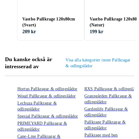
Vastbo Pallkrage 120x80cm
Vastbo Pallkrage 120x80
(Svart)
(Natur)
209 kr
199 kr
Du kanske också är
Visa alla kategorier inom Pallkragar
intresserad av
& odlingslådor
Hortus Pallkragar & odlingslådor
RXS Pallkragar & odlingslådo
Woud Pallkragar & odlingslådor
Granngården Pallkragar &
odlingslådor
Lechuza Pallkragar &
odlingslådor
Gardenlife Pallkragar &
odlingslådor
Spesial Pallkragar & odlingslådor
Pallkrage Pallkragar &
PRIMEYARD Pallkragar &
odlingslådor
odlingslådor
Pallkrage med ben
Cane-Line Pallkragar &