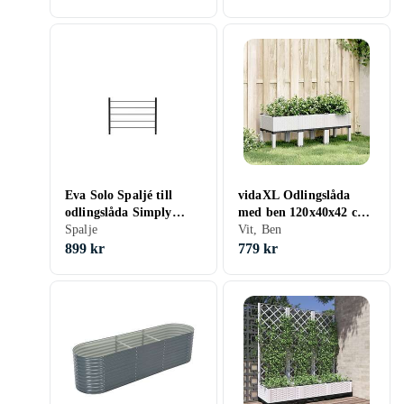
Eva Solo Spaljé till
vidaXL Odlingslåda
odlingslåda Simply
med ben 120x40x42 cm
Grow
Spalje
PP 367899
Vit, Ben
899 kr
779 kr