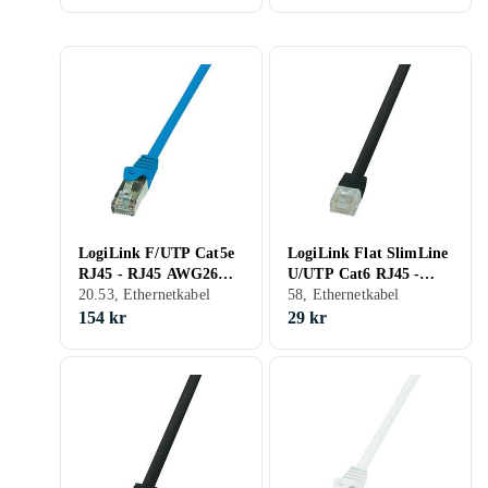
LogiLink F/UTP Cat5e
LogiLink Flat SlimLine
RJ45 - RJ45 AWG26
U/UTP Cat6 RJ45 -
7,5m
20.53, Ethernetkabel
RJ45 0,5m
58, Ethernetkabel
154 kr
29 kr