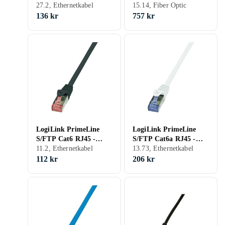
27.2, Ethernetkabel
50m
15.14, Fiber Optic
136 kr
757 kr
LogiLink PrimeLine
LogiLink PrimeLine
S/FTP Cat6 RJ45 -
S/FTP Cat6a RJ45 -
RJ45 LSZH 10m
11.2, Ethernetkabel
RJ45 LSZH 15m
13.73, Ethernetkabel
112 kr
206 kr