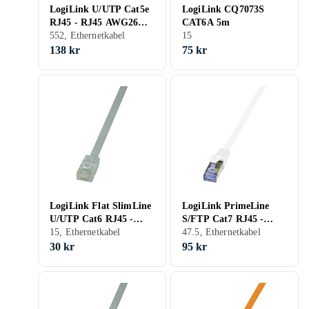
LogiLink U/UTP Cat5e
LogiLink CQ7073S
RJ45 - RJ45 AWG26
CAT6A 5m
0,25m
552, Ethernetkabel
15
138 kr
75 kr
LogiLink Flat SlimLine
LogiLink PrimeLine
U/UTP Cat6 RJ45 -
S/FTP Cat7 RJ45 -
RJ45 2m
15, Ethernetkabel
RJ45 LSZH 2m
47.5, Ethernetkabel
30 kr
95 kr