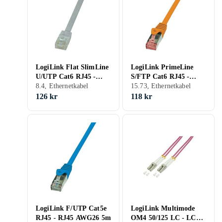
LogiLink Flat SlimLine
LogiLink PrimeLine
U/UTP Cat6 RJ45 -
S/FTP Cat6 RJ45 -
RJ45 15m
8.4, Ethernetkabel
RJ45 LSZH 7,5m
15.73, Ethernetkabel
126 kr
118 kr
LogiLink F/UTP Cat5e
LogiLink Multimode
RJ45 - RJ45 AWG26 5m
OM4 50/125 LC - LC