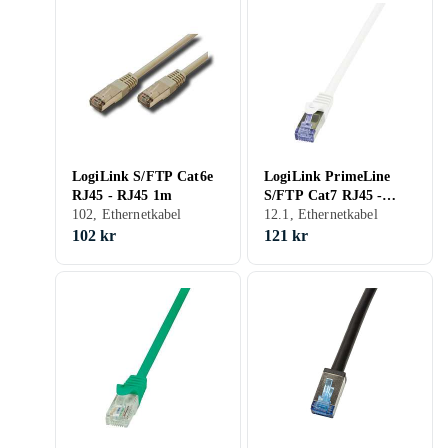
LogiLink S/FTP Cat6e
LogiLink PrimeLine
RJ45 - RJ45 1m
S/FTP Cat7 RJ45 -
102, Ethernetkabel
RJ45 LSZH 10m
12.1, Ethernetkabel
102 kr
121 kr