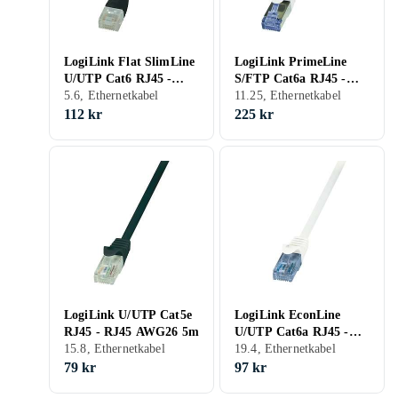
LogiLink Flat SlimLine
LogiLink PrimeLine
U/UTP Cat6 RJ45 -
S/FTP Cat6a RJ45 -
RJ45 20m
5.6, Ethernetkabel
RJ45 LSZH 20m
11.25, Ethernetkabel
112 kr
225 kr
LogiLink U/UTP Cat5e
LogiLink EconLine
RJ45 - RJ45 AWG26 5m
U/UTP Cat6a RJ45 -
15.8, Ethernetkabel
RJ45 5m
19.4, Ethernetkabel
79 kr
97 kr