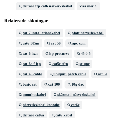
deltaco ftp cat6 nätverkskabel
Visa mer
Relaterade sökningar
cat 7 installationskabel
platt nätverkskabel
cat6 305m
cat 50
apc com
cat 6 lszh
hp procurve
45 0 5
cat 6a f ftp
cat5e sftp
sc upc
cat 45 cable
ubiquiti patch cable
act 5e
basic cat
cat 100
10g dac
utomhuskabel
skärmad nätverkskabel
nätverkskabel kontakt
cat6e
deltaco cat6a
cat6 kabel