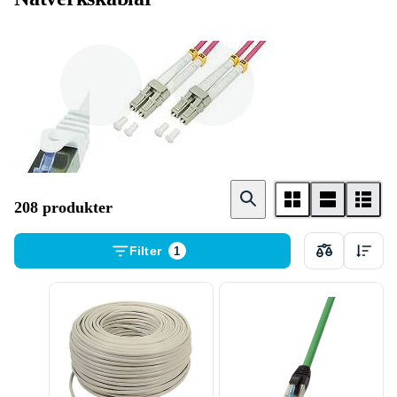
Ethernetkabel
Fiber Optic
208 produkter
Filter
1