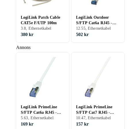
LogiLink Patch Cable
LogiLink Outdoor
CAT5e F/UTP 100m
S/FTP Cat6a RJ45 -
3.8, Ethernetkabel
RJ45 LSZH 40m
12.55, Ethernetkabel
380 kr
502 kr
Annons
LogiLink PrimeLine
LogiLink PrimeLine
S/FTP Cat6a RJ45 -
S/FTP Cat7 RJ45 -
RJ45 LSZH 30m
5.63, Ethernetkabel
RJ45 LSZH 15m
10.47, Ethernetkabel
169 kr
157 kr