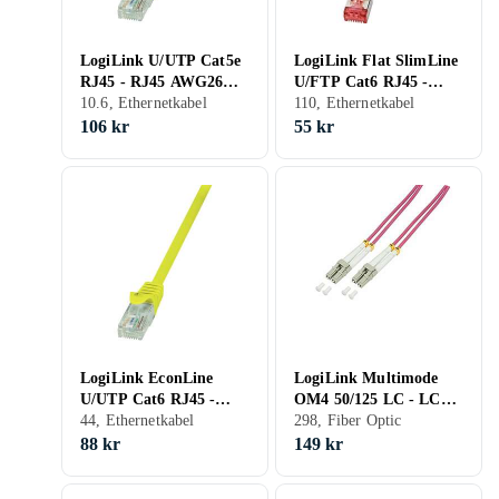
LogiLink U/UTP Cat5e
LogiLink Flat SlimLine
RJ45 - RJ45 AWG26
U/FTP Cat6 RJ45 -
10m
10.6, Ethernetkabel
RJ45 0,5m
110, Ethernetkabel
106 kr
55 kr
LogiLink EconLine
LogiLink Multimode
U/UTP Cat6 RJ45 -
OM4 50/125 LC - LC
RJ45 2m
44, Ethernetkabel
0,5m
298, Fiber Optic
88 kr
149 kr