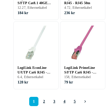
S/FTP Cat8.1 40GE
RJ45 - RJ45 50m
RJ45 - RJ45 15m
12.27, Ethernetkabel
4.72, Ethernetkabel
184 kr
236 kr
LogiLink EconLine
LogiLink PrimeLine
U/UTP Cat6 RJ45 -
S/FTP Cat6 RJ45 -
RJ45 20m
6.4, Ethernetkabel
RJ45 LSZH 0,5m
158, Ethernetkabel
128 kr
79 kr
1
2
3
4
5