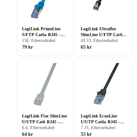
LogiLink PrimeLine
LogiLink Ultraflex
S/FTP Cat6a RJ45 -
SlimLine U/FTP Cat6a
RJ45 LSZH 0,5m
158, Ethernetkabel
RJ45 - RJ45 1,5m
43.33, Ethernetkabel
79 kr
65 kr
LogiLink Flat SlimLine
LogiLink EconLine
U/UTP Cat6 RJ45 -
U/UTP Cat6a RJ45 -
RJ45 10m
6.4, Ethernetkabel
RJ45 7,5m
7.33, Ethernetkabel
64 kr
55 kr