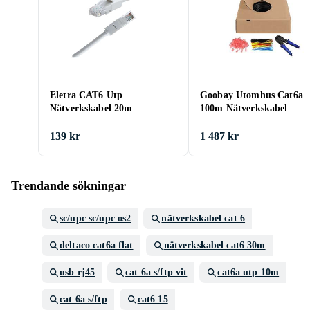
Eletra CAT6 Utp
Goobay Utomhus Cat6a
Nätverkskabel 20m
100m Nätverkskabel
139 kr
1 487 kr
Trendande sökningar
sc/upc sc/upc os2
nätverkskabel cat 6
deltaco cat6a flat
nätverkskabel cat6 30m
usb rj45
cat 6a s/ftp vit
cat6a utp 10m
cat 6a s/ftp
cat6 15