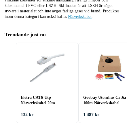
vinklade kontakter för enklare anslutning i trånga miljöer och
kabelmantel i PVC eller LSZH. Skillnaden är att LSZH är något
styvare i materialet och inte avger farliga gaser vid brand.
Produkter
inom denna kategori kan också kallas
Nätverkskabel
.
Trendande just nu
Eletra CAT6 Utp
Goobay Utomhus Cat6a
Nätverkskabel 20m
100m Nätverkskabel
132 kr
1 487 kr