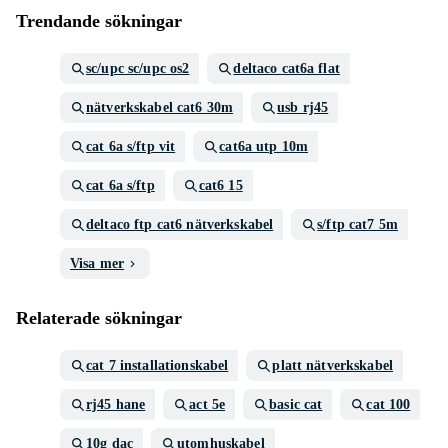
Trendande sökningar
sc/upc sc/upc os2
deltaco cat6a flat
nätverkskabel cat6 30m
usb rj45
cat 6a s/ftp vit
cat6a utp 10m
cat 6a s/ftp
cat6 15
deltaco ftp cat6 nätverkskabel
s/ftp cat7 5m
Visa mer
Relaterade sökningar
cat 7 installationskabel
platt nätverkskabel
rj45 hane
act 5e
basic cat
cat 100
10g dac
utomhuskabel