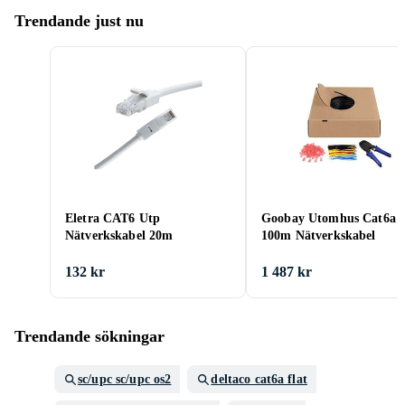
Trendande just nu
Eletra CAT6 Utp
Goobay Utomhus Cat6a
Nätverkskabel 20m
100m Nätverkskabel
132 kr
1 487 kr
Trendande sökningar
sc/upc sc/upc os2
deltaco cat6a flat