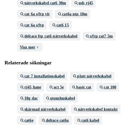
nätverkskabel cat6 30m
usb rj45
cat 6a s/ftp vit
cat6a utp 10m
cat 6a s/ftp
cat6 15
deltaco ftp cat6 nätverkskabel
s/ftp cat7 5m
Visa mer
Relaterade sökningar
cat 7 installationskabel
platt nätverkskabel
rj45 hane
act 5e
basic cat
cat 100
10g dac
utomhuskabel
skärmad nätverkskabel
nätverkskabel kontakt
cat6e
deltaco cat6a
cat6 kabel