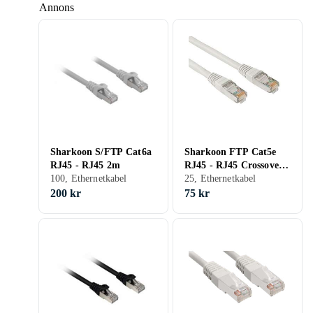
Annons
Sharkoon S/FTP Cat6a
Sharkoon FTP Cat5e
RJ45 - RJ45 2m
RJ45 - RJ45 Crossover
100, Ethernetkabel
3m
25, Ethernetkabel
200 kr
75 kr