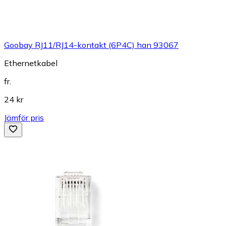
Goobay RJ11/RJ14-kontakt (6P4C) han 93067
Ethernetkabel
fr.
24 kr
Jämför pris