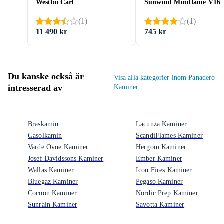
Westbo Carl
Sunwind Miniflame V16
(
1
)
(
1
)
11 490 kr
745 kr
Du kanske också är
Visa alla kategorier inom Panadero
intresserad av
Kaminer
Braskamin
Lacunza Kaminer
Gasolkamin
ScandiFlames Kaminer
Varde Ovne Kaminer
Hergom Kaminer
Josef Davidssons Kaminer
Ember Kaminer
Wallas Kaminer
Icon Fires Kaminer
Bluegaz Kaminer
Pegaso Kaminer
Cocoon Kaminer
Nordic Prep Kaminer
Sunrain Kaminer
Savotta Kaminer