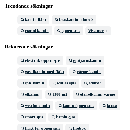
Trendande sökningar
kamin fläkt
braskamin aduro 9
etanol kamin
öppen spis
Visa mer
Relaterade sökningar
elektrisk öppen spis
gjutjärnskamin
gasolkamin med fläkt
värme kamin
spis kamin
wallas spis
aduro 9
elkamin
1300 m2
etanolkamin värme
westbo kamin
kamin öppen spis
la usa
smart spis
kamin glas
fläkt för öppen spis
firebox