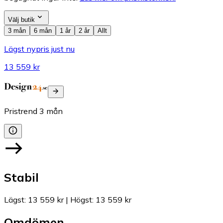
Välj butik
3 mån
6 mån
1 år
2 år
Allt
Lägst nypris just nu
13 559 kr
Pristrend
3
mån
Stabil
Lägst
:
13 559 kr
|
Högst
:
13 559 kr
Omdömen