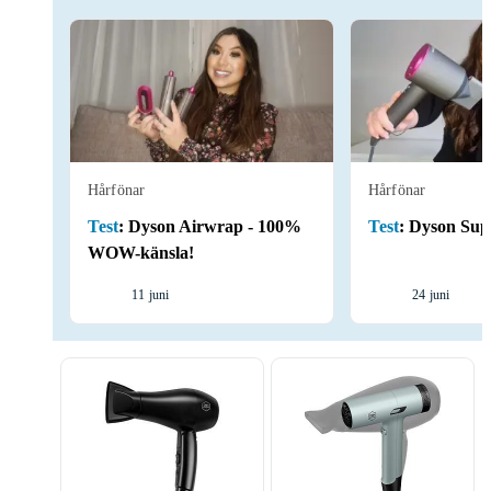
Hårfönar
Hårfönar
Test
:
Dyson Airwrap - 100%
Test
:
Dyson Sup
WOW-känsla!
11 juni
24 juni