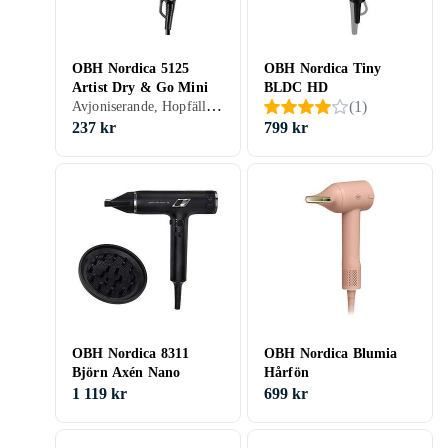
OBH Nordica 5125
OBH Nordica Tiny
Artist Dry & Go Mini
BLDC HD
Avjoniserande, Hopfällbar, 1100 W, 2 st
(
1
)
237 kr
799 kr
OBH Nordica 8311
OBH Nordica Blumia
Björn Axén Nano
Hårfön
1 119 kr
699 kr