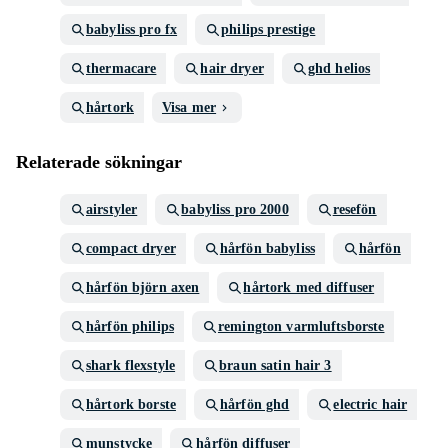
babyliss pro fx
philips prestige
thermacare
hair dryer
ghd helios
hårtork
Visa mer
Relaterade sökningar
airstyler
babyliss pro 2000
resefön
compact dryer
hårfön babyliss
hårfön
hårfön björn axen
hårtork med diffuser
hårfön philips
remington varmluftsborste
shark flexstyle
braun satin hair 3
hårtork borste
hårfön ghd
electric hair
munstycke
hårfön diffuser