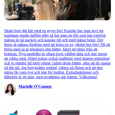
Skäm bort ditt hår med en grym fön! Kanske har man ärvt sin
mammas gamla hårfön eller så har man en fön som har extremt
många år på nacken och kanske till och med luktar bränt. Det
finns så många fördelar med att köpa en ny, riktigt bra fön! Till att
börja med så är tekniken ofta bättre, håret skyddas från att
brännas. Nya modeller är oftast även väldigt lätta och inte tunga
att jobba med. Håret torkar också snabbare med dagens teknologi
och ju mindre tid med värme i håret desto bättre, plus att du sparar
på din tid. Jag betygsätter torktid, vikten på fönen och att den
gärna får vara tyst och inte för bullrig. Extrafunktioner och
tillbehör är ett plus, men kvaliteten går främst. Välkomna!
Marielle O’Connor