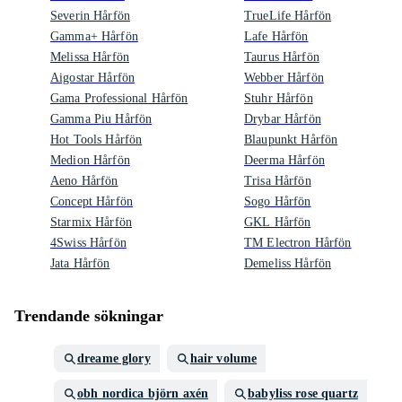
Severin Hårfön
TrueLife Hårfön
Gamma+ Hårfön
Lafe Hårfön
Melissa Hårfön
Taurus Hårfön
Aigostar Hårfön
Webber Hårfön
Gama Professional Hårfön
Stuhr Hårfön
Gamma Piu Hårfön
Drybar Hårfön
Hot Tools Hårfön
Blaupunkt Hårfön
Medion Hårfön
Deerma Hårfön
Aeno Hårfön
Trisa Hårfön
Concept Hårfön
Sogo Hårfön
Starmix Hårfön
GKL Hårfön
4Swiss Hårfön
TM Electron Hårfön
Jata Hårfön
Demeliss Hårfön
Trendande sökningar
dreame glory
hair volume
obh nordica björn axén
babyliss rose quartz