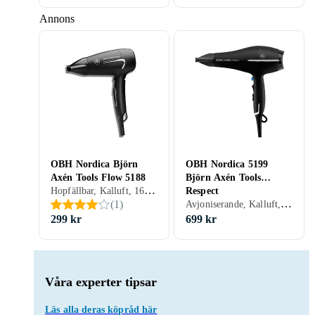
Annons
OBH Nordica Björn
OBH Nordica 5199
Axén Tools Flow 5188
Björn Axén Tools
Hopfällbar, Kalluft, 1600 W, 2 st, Smalt munstycke (koncentrator)
Respect
Avjoniserande, Kalluft, 2200 W, 2 st, Smalt munstycke (koncentrator)
(
1
)
299 kr
699 kr
Våra experter tipsar
Läs alla deras köpråd här