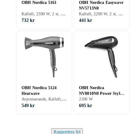
OBH Nordica 5161
OBH Nordica Easywave
NV5713N0
Kalluft, 2300 W, 2 st, Diffuser, Smalt munstycke (koncentrator)
Kalluft, 2200 W, 2 st, Smalt munstycke (koncentrator)
732 kr
441 kr
OBH Nordica 5124
OBH Nordica
Heatwave
NV8810N0 Power Style
Avjoniserande, Kalluft, 2200 W, 2 st, Smalt munstycke (koncentrator)
2100W
2100 W
549 kr
695 kr
Rapportera fel