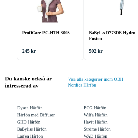
ProfiCare PC-HTH 3003
BaByliss D773DE Hydro
Fusion
245 kr
502 kr
Du kanske också är
Visa alla kategorier inom OBH
intresserad av
Nordica Hårfön
Dyson Hårfön
ECG Hårfön
Hårfön med Diffuser
Wilfa Hårfön
GHD Hårfön
Havit Hårfön
BaByliss Hårfön
Ströme Hårfön
Laifen Hårfön
WAD Hårfön