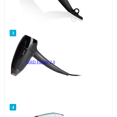
3
GHD Flight+ 2,0
4