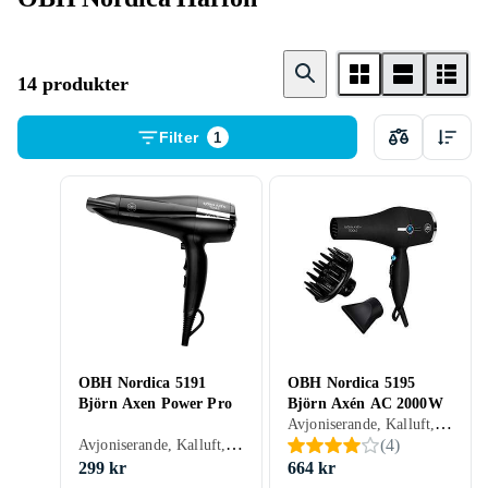
14 produkter
Filter
1
OBH Nordica 5191
OBH Nordica 5195
Björn Axen Power Pro
Björn Axén AC 2000W
Avjoniserande, Kalluft, 2000 W, 2 st, Diffuser, Smalt munstycke (koncentrator), Borste
Avjoniserande, Kalluft, 2200 W, 2 st, Smalt munstycke (koncentrator)
(
4
)
299 kr
664 kr