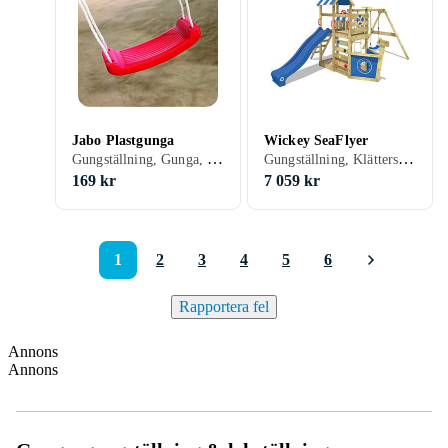
Jabo Plastgunga
Wickey SeaFlyer
Gungställning, Gunga, Plast/Polyester, Gungsits
Gungställning, Klätterställning, Rutschkana, Lekstuga & Lektorn, Gunga, Trä
169 kr
7 059 kr
1
2
3
4
5
6
Rapportera fel
Annons
Annons