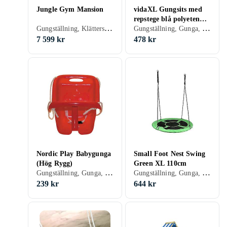
Jungle Gym Mansion
vidaXL Gungsits med
repstege blå polyeten
Gungställning, Klätterställning, Rutschkana, Lekstuga & Lektorn, Gunga, Trä
Gungställning, Gunga, Gungsits
91697
7 599 kr
478 kr
Nordic Play Babygunga
Small Foot Nest Swing
(Hög Rygg)
Green XL 110cm
Gungställning, Gunga, Plast/Polyester, Trä, Babygunga
Gungställning, Gunga, Kompisgunga
239 kr
644 kr