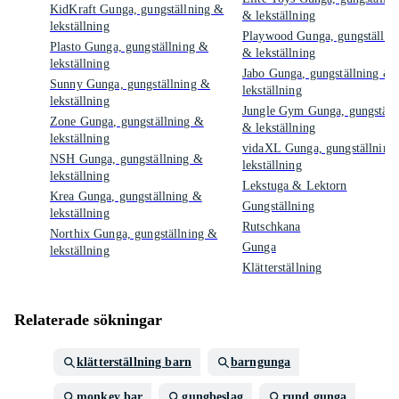
KidKraft Gunga, gungställning &
& lekställning
lekställning
Playwood Gunga, gungställni
Plasto Gunga, gungställning &
& lekställning
lekställning
Jabo Gunga, gungställning &
Sunny Gunga, gungställning &
lekställning
lekställning
Jungle Gym Gunga, gungställ
Zone Gunga, gungställning &
& lekställning
lekställning
vidaXL Gunga, gungställning
NSH Gunga, gungställning &
lekställning
lekställning
Lekstuga & Lektorn
Krea Gunga, gungställning &
Gungställning
lekställning
Rutschkana
Northix Gunga, gungställning &
Gunga
lekställning
Klätterställning
Relaterade sökningar
klätterställning barn
barngunga
monkey bar
gungbeslag
rund gunga