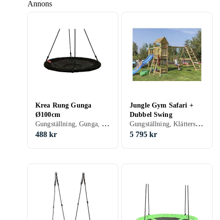
Annons
Krea Rung Gunga
Jungle Gym Safari +
Ø100cm
Dubbel Swing
Gungställning, Gunga, Plast/Polyester, Nylon/Polyamid, Kompisgunga, 100 kg
Gungställning, Klätterställning, Rutschkana, Lekstuga & Lektorn, Gunga, Plast/Polyester, Trä
488 kr
5 795 kr