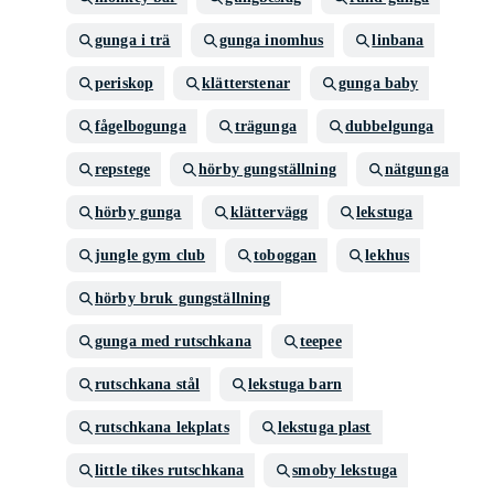
gunga i trä
gunga inomhus
linbana
periskop
klätterstenar
gunga baby
fågelbogunga
trägunga
dubbelgunga
repstege
hörby gungställning
nätgunga
hörby gunga
klättervägg
lekstuga
jungle gym club
toboggan
lekhus
hörby bruk gungställning
gunga med rutschkana
teepee
rutschkana stål
lekstuga barn
rutschkana lekplats
lekstuga plast
little tikes rutschkana
smoby lekstuga