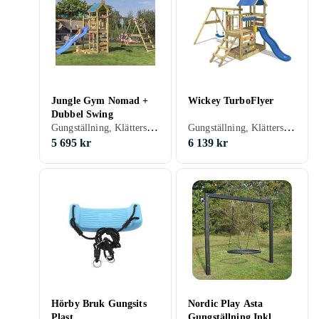
Jungle Gym Nomad +
Wickey TurboFlyer
Dubbel Swing
Gungställning, Klätterställning, Rutschkana, Lekstuga & Lektorn, Gunga, Plast/Polyester, Trä
Gungställning, Klätterställning, Rutschkana, Lekstuga & Lektorn, Gunga, Trä
5 695 kr
6 139 kr
Hörby Bruk Gungsits
Nordic Play Asta
Plast
Gungställning Inkl.