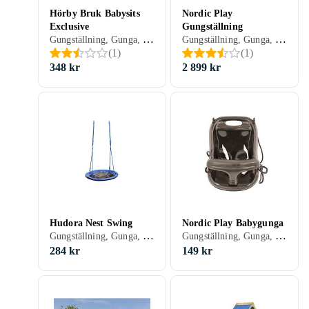
Hörby Bruk Babysits
Nordic Play
Exclusive
Gungställning
Gungställning, Gunga, Plast/Polyester, Trä, Babygunga, 25 kg
Gungställning, Gunga, Stål/Järn, Plast/Polyester, Trä, 50 kg
(
1
)
(
1
)
348 kr
2 899 kr
Hudora Nest Swing
Nordic Play Babygunga
Gungställning, Gunga, Plast/Polyester, Kompisgunga, 100 kg
Gungställning, Gunga, Plast/Polyester, Babygunga
284 kr
149 kr