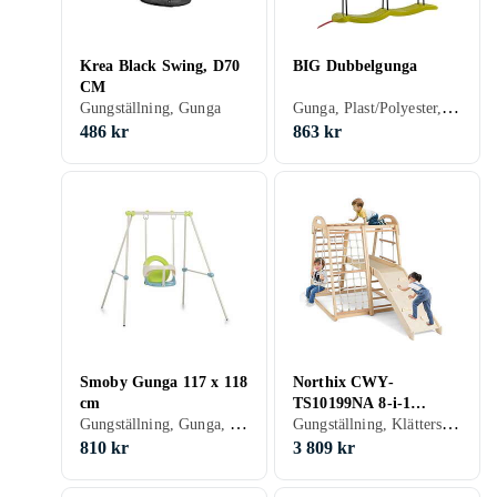
Krea Black Swing, D70
BIG Dubbelgunga
CM
Gunga, Plast/Polyester, Babygunga
Gungställning, Gunga
486 kr
863 kr
Smoby Gunga 117 x 118
Northix CWY-
cm
TS10199NA 8-i-1
Gungställning, Gunga, Babygunga
Gungställning, Klätterställning, Rutschkana, Gunga
klätterset med
rutschkana och gunga
810 kr
3 809 kr