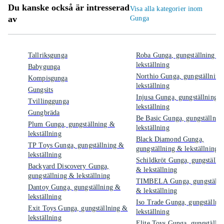
Du kanske också är intresserad
Visa alla kategorier inom
av
Gunga
Tallriksgunga
Roba Gunga, gungställning &
lekställning
Babygunga
Northio Gunga, gungställning
Kompisgunga
lekställning
Gungsits
Injusa Gunga, gungställning 
Tvillinggunga
lekställning
Gungbräda
Be Basic Gunga, gungställnin
Plum Gunga, gungställning &
lekställning
lekställning
Black Diamond Gunga,
TP Toys Gunga, gungställning &
gungställning & lekställning
lekställning
Schildkröt Gunga, gungställn
Backyard Discovery Gunga,
& lekställning
gungställning & lekställning
TIMBELA Gunga, gungställn
Dantoy Gunga, gungställning &
& lekställning
lekställning
Iso Trade Gunga, gungställni
Exit Toys Gunga, gungställning &
lekställning
lekställning
Elite Toys Gunga, gungställni