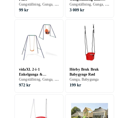
Gungställning, Gunga, Plast/Polyester, Trä, Gungsits, 50 kg
Gungställning, Gunga, Trä
Rund Gunga
99 kr
3 009 kr
vidaXL 2-i-1
Hörby Bruk Bruk
Enkelgunga &
Babygynge Rød
Gungställning, Gunga, Stål/Järn, Plast/Polyester, Babygunga
Barngunga
Gunga, Babygunga
972 kr
199 kr