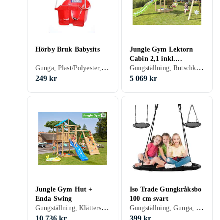
Hörby Bruk Babysits
Jungle Gym Lektorn
Cabin 2,1 inkl.
Gunga, Plast/Polyester, Trä, Babygunga, 20 kg
Gungställning, Rutschkana, Lekstuga & Lektorn, Gunga, Trä
gungmodul 220, grön
rutschkana
249 kr
5 069 kr
Jungle Gym Hut +
Iso Trade Gungkråksbo
Enda Swing
100 cm svart
Gungställning, Klätterställning, Rutschkana, Lekstuga & Lektorn, Gunga, Trä, Tvillinggunga
Gungställning, Gunga, Kompisgunga
10 736 kr
399 kr