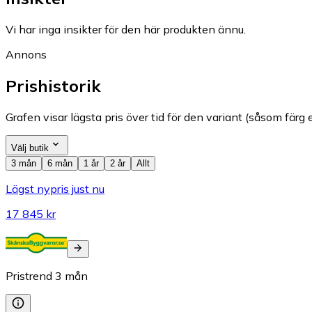
Vi har inga insikter för den här produkten ännu.
Annons
Prishistorik
Grafen visar lägsta pris över tid för den variant (såsom färg e
Välj butik
3 mån
6 mån
1 år
2 år
Allt
Lägst nypris just nu
17 845 kr
Pristrend
3
mån