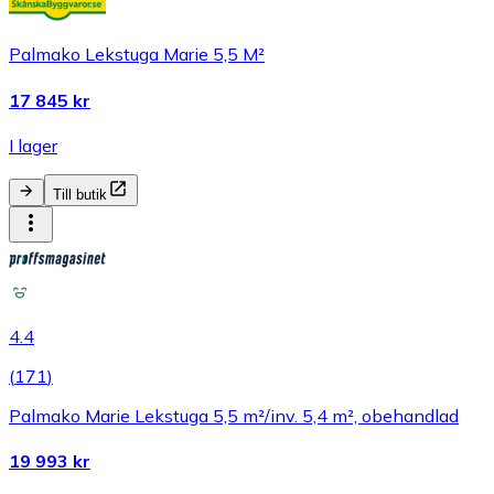
Palmako Lekstuga Marie 5,5 M²
17 845 kr
I lager
Till butik
4.4
(
171
)
Palmako Marie Lekstuga 5,5 m²/inv. 5,4 m², obehandlad
19 993 kr