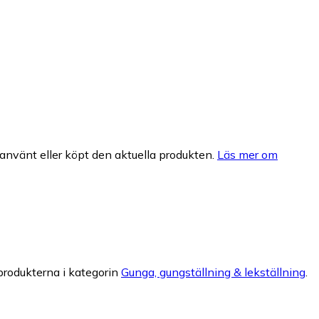
nvänt eller köpt den aktuella produkten.
Läs mer om
produkterna i kategorin
Gunga, gungställning & lekställning
.