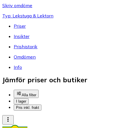
Skriv omdöme
Typ: Lekstuga & Lektorn
Priser
Insikter
Prishistorik
Omdömen
Info
Jämför priser och butiker
Alla filter
I lager
Pris inkl. frakt