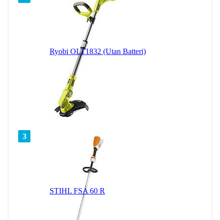
Ryobi OLT1832 (Utan Batteri)
3
STIHL FSA 60 R