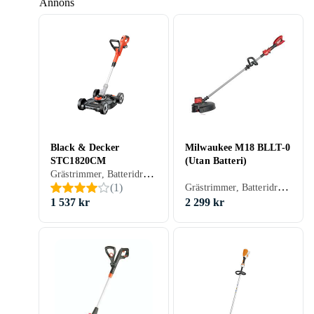
Annons
Black & Decker
Milwaukee M18 BLLT-0
STC1820CM
(Utan Batteri)
Grästrimmer, Batteridriven
Grästrimmer, Batteridriven
(
1
)
1 537 kr
2 299 kr