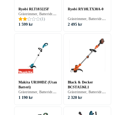
Ryobi RLT183225F
Ryobi RY18LTX38A-0
Grästrimmer, Batteridriven
Grästrimmer, Batteridriven
(
1
)
1 599 kr
2 495 kr
Makita UR100DZ (Utan
Black & Decker
Batteri)
BCSTA536L1
Grästrimmer, Batteridriven
Grästrimmer, Batteridriven
1 190 kr
2 320 kr