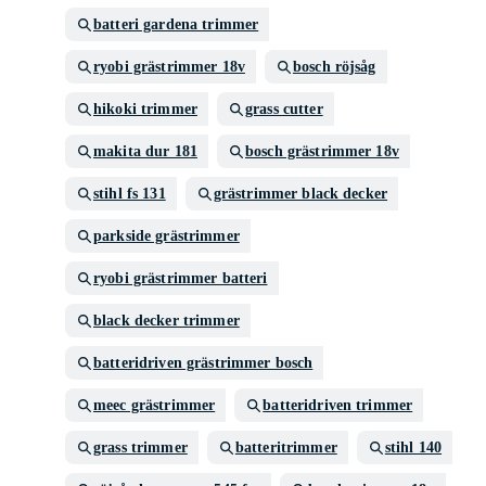
batteri gardena trimmer
ryobi grästrimmer 18v
bosch röjsåg
hikoki trimmer
grass cutter
makita dur 181
bosch grästrimmer 18v
stihl fs 131
grästrimmer black decker
parkside grästrimmer
ryobi grästrimmer batteri
black decker trimmer
batteridriven grästrimmer bosch
meec grästrimmer
batteridriven trimmer
grass trimmer
batteritrimmer
stihl 140