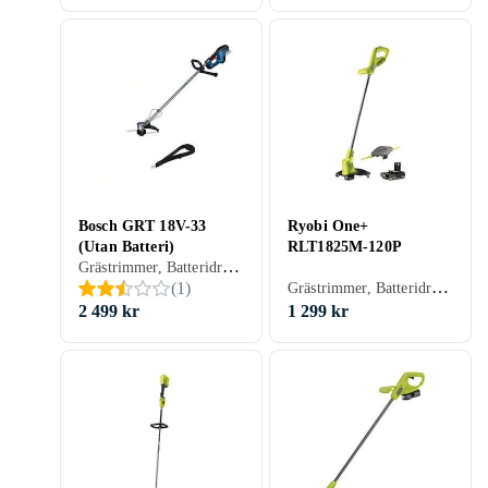
Bosch GRT 18V-33
Ryobi One+
(Utan Batteri)
RLT1825M-120P
Grästrimmer, Batteridriven
Grästrimmer, Batteridriven
(
1
)
2 499 kr
1 299 kr