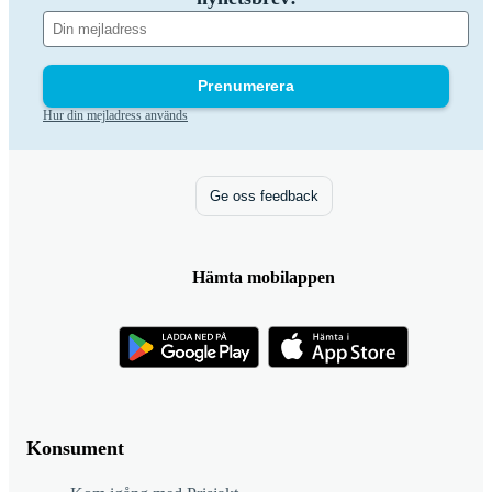
Prenumerera
Hur din mejladress används
Ge oss feedback
Hämta mobilappen
Konsument