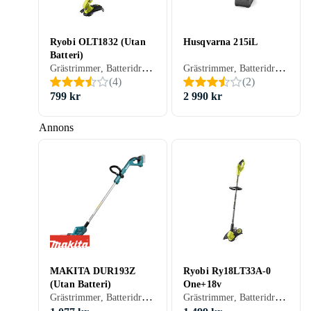
Ryobi OLT1832 (Utan
Husqvarna 215iL
Batteri)
Grästrimmer, Batteridriven
Grästrimmer, Batteridriven
(
4
)
(
2
)
799 kr
2 990 kr
Annons
MAKITA DUR193Z
Ryobi Ry18LT33A-0
(Utan Batteri)
One+18v
Grästrimmer, Batteridriven
Grästrimmer, Batteridriven