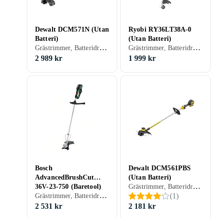
Dewalt DCM571N (Utan
Ryobi RY36LT38A-0
Batteri)
(Utan Batteri)
Grästrimmer, Batteridriven
Grästrimmer, Batteridriven
2 989 kr
1 999 kr
Bosch
Dewalt DCM561PBS
AdvancedBrushCut
(Utan Batteri)
Grästrimmer, Batteridriven
36V-23-750 (Baretool)
Grästrimmer, Batteridriven
(
1
)
2 531 kr
2 181 kr