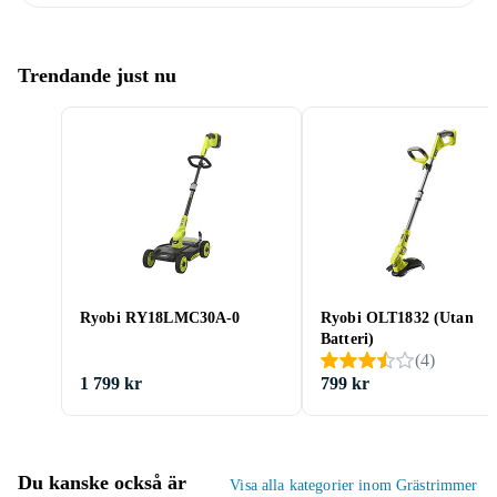
Trendande just nu
Ryobi RY18LMC30A-0
Ryobi OLT1832 (Utan
Batteri)
(
4
)
1 799 kr
799 kr
Du kanske också är
Visa alla kategorier inom Grästrimmer