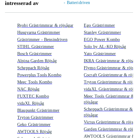
intresserad av
- Batteridriven
Ryobi Grästrimmrar & röjsågar
Ego Grästrimmer
Husqvarna Grästrimmer
Stanley Grästrimmer
Grästrimmer - Bensindriven
EGO Power Kombo
STIHL Grästrimmer
Solo by AL-KO Röjsåg
Bosch Grästrimmer
Yato Grästrimmer
Alpina Garden Röjsåg
IKRA Grästrimmrar & röjsåg
Scheppach Röjsåg
Flymo Grästrimmrar & röjsåg
Powerplus Tools Kombo
Cocraft Grästrimmrar & röjså
Meec Tools Kombo
Tryton Grästrimmrar & röjsåg
NAC Röjsåg
vidaXL Grästrimmrar & röjså
FUXTEC Kombo
Meec Tools Grästrimmrar &
röjsågar
vidaXL Röjsåg
Scheppach Grästrimmrar &
Blaupunkt Grästrimmer
röjsågar
Tryton Grästrimmer
Victus Grästrimmrar & röjsåg
Geko Grästrimmer
Garden Grästrimmrar & röjså
AWTOOLS Röjsåg
AWTOOLS Grästrimmrar &