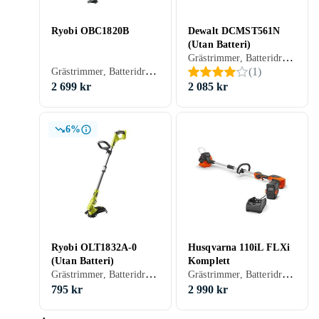
Ryobi OBC1820B
Dewalt DCMST561N
(Utan Batteri)
Grästrimmer, Batteridriven
Grästrimmer, Batteridriven
(
1
)
2 699 kr
2 085 kr
6%
Ryobi OLT1832A-0
Husqvarna 110iL FLXi
(Utan Batteri)
Komplett
Grästrimmer, Batteridriven
Grästrimmer, Batteridriven
795 kr
2 990 kr