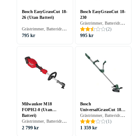
Bosch EasyGrassCut 18-
Bosch EasyGrassCut 18-
26 (Utan Batteri)
230
Grästrimmer, Batteridriven
Grästrimmer, Batteridriven
(
2
)
795 kr
995 kr
Milwaukee M18
Bosch
FOPH2-0 (Utan
UniversalGrassCut 18-
Grästrimmer, Batteridriven
Batteri)
26
Grästrimmer, Batteridriven
(
1
)
2 799 kr
1 359 kr