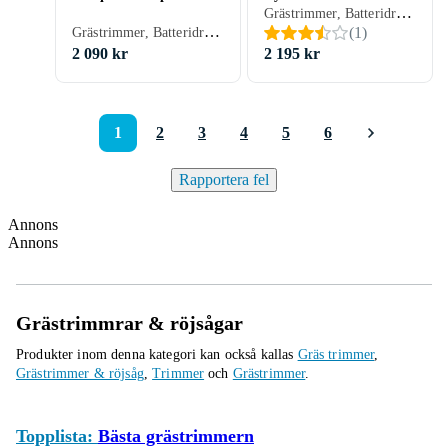
Grästrimmer, Batteridriven
Grästrimmer, Batteridriven
(
1
)
2 090 kr
2 195 kr
1
2
3
4
5
6
Rapportera fel
Annons
Annons
Grästrimmrar & röjsågar
Produkter inom denna kategori kan också kallas
Gräs trimmer
,
Grästrimmer & röjsåg
,
Trimmer
och
Grästrimmer
.
Topplista:
Bästa grästrimmern