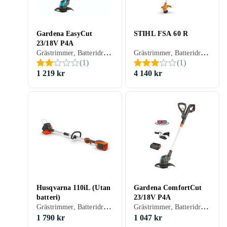
Gardena EasyCut
STIHL FSA 60 R
23/18V P4A
Grästrimmer, Batteridriven
Grästrimmer, Batteridriven
(
1
)
(
1
)
1 219 kr
4 140 kr
Husqvarna 110iL (Utan
Gardena ComfortCut
batteri)
23/18V P4A
Grästrimmer, Batteridriven
Grästrimmer, Batteridriven
1 790 kr
1 047 kr