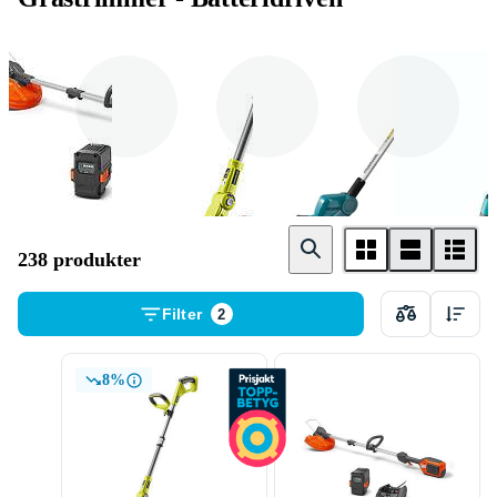
Husqvarna
Ryobi
Makita
238 produkter
Filter
2
8%