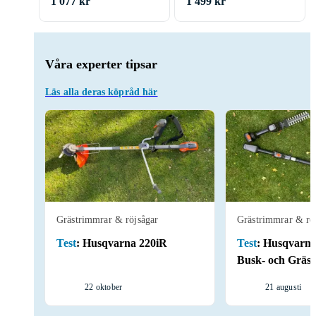
1 077 kr
1 499 kr
Våra experter tipsar
Läs alla deras köpråd här
Grästrimmrar & röjsågar
Grästrimmrar & rö
Test
:
Husqvarna 220iR
Test
:
Husqvarna
Busk- och Gräs
22 oktober
21 augusti