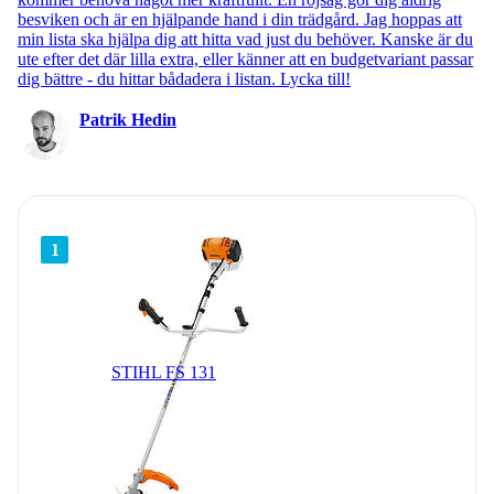
besviken och är en hjälpande hand i din trädgård. Jag hoppas att
min lista ska hjälpa dig att hitta vad just du behöver. Kanske är du
ute efter det där lilla extra, eller känner att en budgetvariant passar
dig bättre - du hittar bådadera i listan. Lycka till!
Patrik Hedin
1
STIHL FS 131