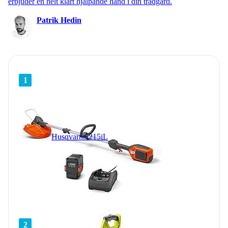
erbjuder en helt klart hjälpande hand i din trädgård.
Patrik Hedin
1
Husqvarna 215iL
2