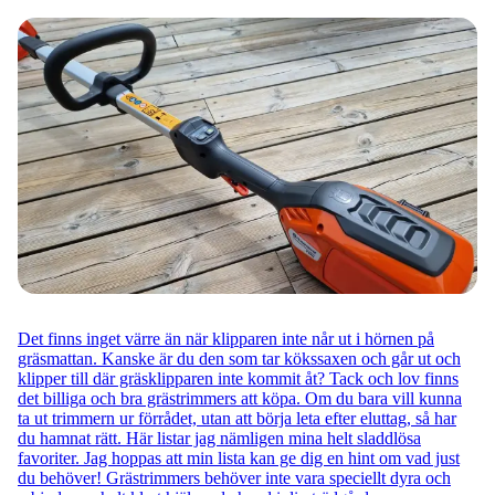
Det finns inget värre än när klipparen inte når ut i hörnen på
gräsmattan. Kanske är du den som tar kökssaxen och går ut och
klipper till där gräsklipparen inte kommit åt? Tack och lov finns
det billiga och bra grästrimmers att köpa. Om du bara vill kunna
ta ut trimmern ur förrådet, utan att börja leta efter eluttag, så har
du hamnat rätt. Här listar jag nämligen mina helt sladdlösa
favoriter. Jag hoppas att min lista kan ge dig en hint om vad just
du behöver! Grästrimmers behöver inte vara speciellt dyra och