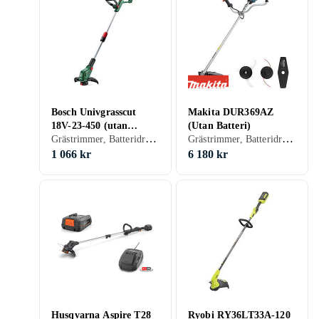
Bosch Univgrasscut
Makita DUR369AZ
18V-23-450 (utan
(Utan Batteri)
Grästrimmer, Batteridriven
Grästrimmer, Batteridriven
batteri)
1 066 kr
6 180 kr
Husqvarna Aspire T28
Ryobi RY36LT33A-120