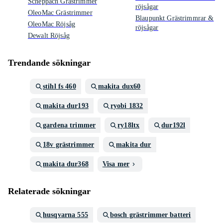
Scheppach Grästrimmer
röjsågar
OleoMac Grästrimmer
Blaupunkt Grästrimmrar &
OleoMac Röjsåg
röjsågar
Dewalt Röjsåg
Trendande sökningar
stihl fs 460
makita dux60
makita dur193
ryobi 1832
gardena trimmer
ry18ltx
dur192l
18v grästrimmer
makita dur
makita dur368
Visa mer
Relaterade sökningar
husqvarna 555
bosch grästrimmer batteri