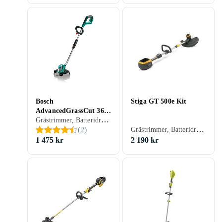
Bosch
Stiga GT 500e Kit
AdvancedGrassCut 36
Grästrimmer, Batteridriven
(Utan Batteri)
Grästrimmer, Batteridriven
(
2
)
1 475 kr
2 190 kr