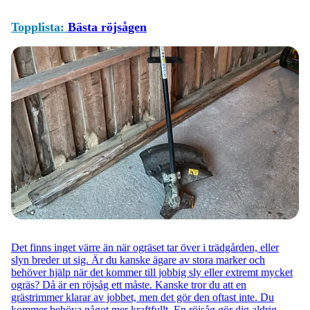
Topplista:
Bästa röjsågen
Det finns inget värre än när ogräset tar över i trädgården, eller
slyn breder ut sig. Är du kanske ägare av stora marker och
behöver hjälp när det kommer till jobbig sly eller extremt mycket
ogräs? Då är en röjsåg ett måste. Kanske tror du att en
grästrimmer klarar av jobbet, men det gör den oftast inte. Du
kommer behöva något mer kraftfullt. En röjsåg gör dig aldrig