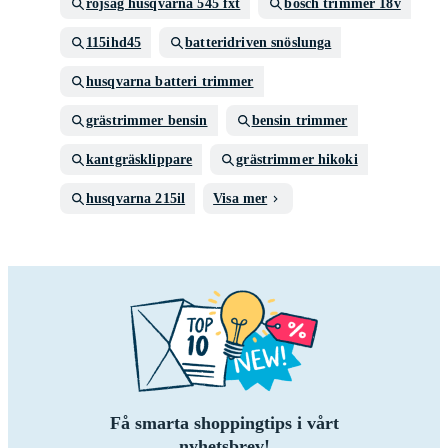
röjsåg husqvarna 545 fxt
bosch trimmer 18v
115ihd45
batteridriven snöslunga
husqvarna batteri trimmer
grästrimmer bensin
bensin trimmer
kantgräsklippare
grästrimmer hikoki
husqvarna 215il
Visa mer
Få smarta shoppingtips i vårt
nyhetsbrev!