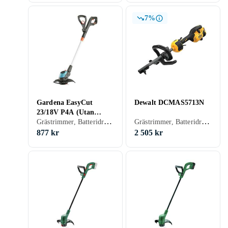
7%
Gardena EasyCut
Dewalt DCMAS5713N
23/18V P4A (Utan
Grästrimmer, Batteridriven
Grästrimmer, Batteridriven
Batteri)
877 kr
2 505 kr