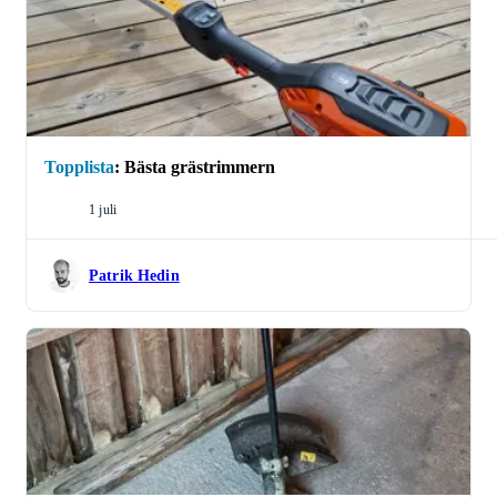
Inom grästrimmrar och röjsågar är det Patrik
Hedin som står för tipsen. Patrik är en gräsnörd
(jo, det finns sådana) som jobbar med att klippa
gräs och har stenkoll på vilka produkter som är
bra på riktigt. Här listar han grästrimmrar och
röjsågar som enligt hans erfarenhet och kunskap
Topplista
:
Bästa grästrimmern
är de bästa på marknaden. Vad som är "bäst" är
såklart en definitionsfråga, därför får du i
1 juli
topplistorna tips om produkter som passar olika
personer och behov. Förhoppningsvis kan du
hitta din nya bästa kompis i trädgården här!
Patrik Hedin