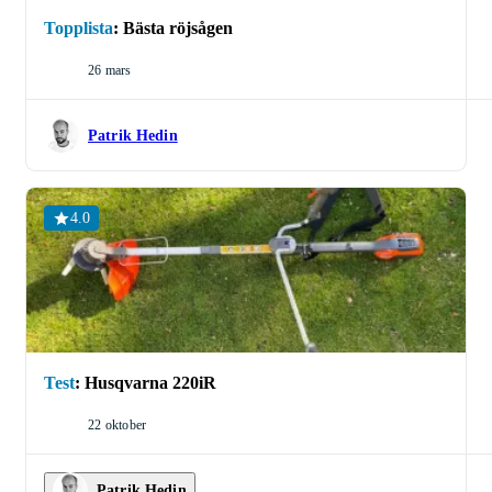
Topplista
:
Bästa röjsågen
26 mars
Patrik Hedin
4.0
Test
:
Husqvarna 220iR
22 oktober
Patrik Hedin