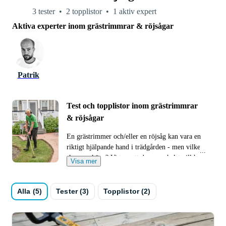
3 tester
2 topplistor
1 aktiv expert
Aktiva experter inom grästrimmrar & röjsågar
Patrik
Test och topplistor inom grästrimmrar
& röjsågar
En grästrimmer och/eller en röjsåg kan vara en
riktigt hjälpande hand i trädgården - men vilken
ska man köpa? Vi tror att den man helst vill ha
Visa mer
köpråd från är någon som faktiskt vet vad hen
pratar om. Någon som besitter kunskap och som
man kan lita på - med andra ord, någon som inte
Alla (5)
Tester (3)
Topplistor (2)
har något egenintresse av att pracka på dig det
ena eller det andra. Därför får du här tips av
oberoende experter.